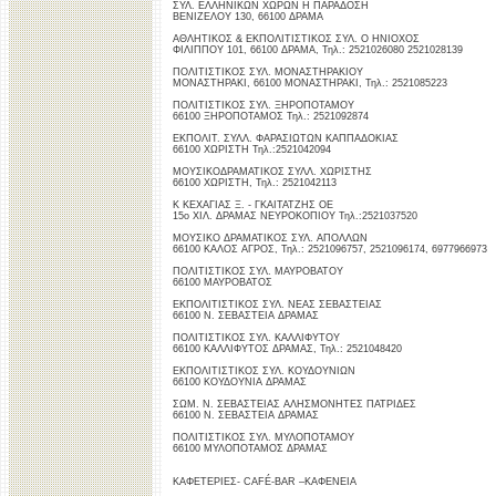
ΣΥΛ. ΕΛΛΗΝΙΚΩΝ ΧΩΡΩΝ Η ΠΑΡΑΔΟΣΗ
ΒΕΝΙΖΕΛΟΥ 130, 66100 ΔΡΑΜΑ
ΑΘΛΗΤΙΚΟΣ & ΕΚΠΟΛΙΤΙΣΤΙΚΟΣ ΣΥΛ. Ο ΗΝΙΟΧΟΣ
ΦΙΛΙΠΠΟΥ 101, 66100 ΔΡΑΜΑ, Τηλ.: 2521026080 2521028139
ΠΟΛΙΤΙΣΤΙΚΟΣ ΣΥΛ. ΜΟΝΑΣΤΗΡΑΚΙΟΥ
ΜΟΝΑΣΤΗΡΑΚΙ, 66100 ΜΟΝΑΣΤΗΡΑΚΙ, Τηλ.: 2521085223
ΠΟΛΙΤΙΣΤΙΚΟΣ ΣΥΛ. ΞΗΡΟΠΟΤΑΜΟΥ
66100 ΞΗΡΟΠΟΤΑΜΟΣ Τηλ.: 2521092874
ΕΚΠΟΛΙΤ. ΣΥΛΛ. ΦΑΡΑΣΙΩΤΩΝ ΚΑΠΠΑΔΟΚΙΑΣ
66100 ΧΩΡΙΣΤΗ Τηλ.:2521042094
ΜΟΥΣΙΚΟΔΡΑΜΑΤΙΚΟΣ ΣΥΛΛ. ΧΩΡΙΣΤΗΣ
66100 ΧΩΡΙΣΤΗ, Τηλ.: 2521042113
Κ ΚΕΧΑΓΙΑΣ Ξ. - ΓΚΑΙΤΑΤΖΗΣ ΟΕ
15ο ΧΙΛ. ΔΡΑΜΑΣ ΝΕΥΡΟΚΟΠΙΟΥ Τηλ.:2521037520
ΜΟΥΣΙΚΟ ΔΡΑΜΑΤΙΚΟΣ ΣΥΛ. ΑΠΟΛΛΩΝ
66100 ΚΑΛΟΣ ΑΓΡΟΣ, Τηλ.: 2521096757, 2521096174, 6977966973
ΠΟΛΙΤΙΣΤΙΚΟΣ ΣΥΛ. ΜΑΥΡΟΒΑΤΟΥ
66100 ΜΑΥΡΟΒΑΤΟΣ
ΕΚΠΟΛΙΤΙΣΤΙΚΟΣ ΣΥΛ. ΝΕΑΣ ΣΕΒΑΣΤΕΙΑΣ
66100 Ν. ΣΕΒΑΣΤΕΙΑ ΔΡΑΜΑΣ
ΠΟΛΙΤΙΣΤΙΚΟΣ ΣΥΛ. ΚΑΛΛΙΦΥΤΟΥ
66100 ΚΑΛΛΙΦΥΤΟΣ ΔΡΑΜΑΣ, Τηλ.: 2521048420
ΕΚΠΟΛΙΤΙΣΤΙΚΟΣ ΣΥΛ. ΚΟΥΔΟΥΝΙΩΝ
66100 ΚΟΥΔΟΥΝΙΑ ΔΡΑΜΑΣ
ΣΩΜ. Ν. ΣΕΒΑΣΤΕΙΑΣ ΑΛΗΣΜΟΝΗΤΕΣ ΠΑΤΡΙΔΕΣ
66100 Ν. ΣΕΒΑΣΤΕΙΑ ΔΡΑΜΑΣ
ΠΟΛΙΤΙΣΤΙΚΟΣ ΣΥΛ. ΜΥΛΟΠΟΤΑΜΟΥ
66100 ΜΥΛΟΠΟΤΑΜΟΣ ΔΡΑΜΑΣ
ΚΑΦΕΤΕΡΙΕΣ- CAFÉ-BAR –ΚΑΦΕΝΕΙΑ