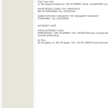
Club Casa Club
1ο Χλμ Δράμας-Καλιφύττου, 661 00 ΔΡΑΜΑ, Email: casa@hit360.com h
ΚΑΠΑΓΕΡΙΔΟΥ ΣΟΦΙΑ ΤΟΥ ΠΑΝΑΓΙΩΤΗ
660 36 ΠΑΝΟΡΑΜΑ Τηλ.:2522022142
ΑΣΒΕΣΤΟΠΟΥΛΟΥ ΘΕΟΔΟΤΗ ΤΟΥ ΘΕΟΔΩΡΟΥ ΚΑΛΑΠΟΤ
ΠΑΝΟΡΑΜΑ, Τηλ.:2521030063
INTERNET CAFÉ
VIRUS INTERNET CAFE
ΜΑΚΕΔΟΝΙΑΣ 7,661 00 ΔΡΑΜΑ, ΤΗΛ.:2521047290 www.virusnetcafe.
virusnetcafe@mail.gr
Εν Πλώ
28 Οκτωβρίου 11, 661 00 Δράμα, Τηλ: +30 521 46939 Email:mastoras