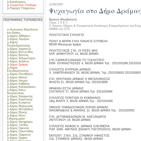
Καταλύματα
11/06/2007
Τουριστική Υποδομή
Ψυχαγωγία στο Δήμο Δράμα
Παροχή Υπηρεσιών
Βράνια Μαγδαληνή
ΓΕΩΓΡΑΦΙΚΕΣ ΤΟΠΟΘΕΣΙΕΣ
Πηγή: Ι.Π.Ε.Τ.
© Χρυσός Οδηγός & Ονομαστικός Κατάλογος Επαγγελματιών και Επιχ
ΑΜ&Θ του ΟΤΕ
Ανατολική Μακεδονία
και Θράκη
ΠΟΛΙΤΙΣΤΙΚΟΙ ΣΥΛΛΟΓΟΙ
Δήμος Αβδήρων
Δήμος Αιγείρου
ΠΟΛΙΤ & ΜΟΡΦ ΣΥΛΛ ΠΑΝΑΓΙΑ ΣΟΥΜΕΛΑ
Δήμος
66100 Μικροχώρι Δράμα
Αλεξανδρούπολης
Δήμος Αρριανών
ΠΟΛΙΤΙΣΤΙΚΟΣ ΣΥΛ. ΟΙ ΡΙΖΕΣ ΜΑΣ
Δήμος Βιστωνίδος
ΚΑΡ. ΔΗΜΗΤΡΙΟΥ 14, 66100 ΔΡΑΜΑ
Δήμος Βύσσας
Δήμος Διδυμοτείχου
ΣΥΛ ΣΑΡΑΚΑΤΣΑΝΑΙΩΝ ΤΟ ΤΣΕΛΙΓΓΑΤΟ
Δήμος Δοξάτου
ΕΘΝ. ΕΠΑΝΑΣΤΑΣΕΩΣ 4, 66100 ΔΡΑΜΑ Τηλ,: 2521032268,25210319
Δήμος Δράμας
Δήμος
ΣΥΛΛΟΓΟΣ ΚΥΠΡΙΩΝ ΔΡΑΜΑΣ
Ελευθερούπολης
Λ. ΛΑΜΠΡΙΑΝΙΔΟΥ 20, 66100 ΔΡΑΜΑ, Τηλ.:2521030820 2521030820
Δήμος Ελευθερών
Δήμος Θάσου
ΣΥΛ. ΚΡΗΤΙΚΩΝ ΔΡΑΜΑΣ Η ΜΕΓΑΛΟΝΗΣΟΣ
Δήμος Ιάσμου
ΦΙΛΩΤΑ 21, 66100 ΔΡΑΜΑ,Τηλ.:2521023808
Δήμος Καβάλας
Δήμος Καλαμπακίου
ΘΡΑΚΙΚΗ ΕΣΤΙΑ ΔΡΑΜΑΣ
Δήμος Κάτω
ΣΑΓΓΑΡΙΟΥ 27, 66100 ΔΡΑΜΑ,Τηλ.:2521025949
Νευροκοπίου
Δήμος Κεραμωτής
ΣΥΛΛΟΓΟΣ ΠΟΝΤΙΩΝ ΟΙ ΚΟΜΝΗΝΟΙ
Δήμος Κομοτηνής
19ης ΜΑΪΟΥ 2, 66100 ΔΡΑΜΑ,Τηλ.: 2521031450
Δήμος Κυπρίνου
Δήμος Μαρωνείας
ΟΜΙΛΟΣ ΠΑΡΑΔΟΣΙΑΚΩΝ ΧΟΡΩΝ ΔΡΑΜΑΣ
Δήμος Μεταξάδων
ΝΙΚΟΜΗΔΕΙΑΣ & ΑΘΗΝΑΣ 21, 66100 ΔΡΑΜΑ.Τηλ.: 2521020555
Δήμος Μύκης
Δήμος Νέου
ΣΥΛ. ΔΥΤ/ΜΑΚΕΔΟΝΩΝ Μ. ΑΛΕΞΑΝΔΡΟΣ
Σιδηροχωρίου
ΑΝΤΙΓΟΝΟΥ 19, 66100 ΔΡΑΜΑ
Δήμος Νικηφόρου
Δήμος Ξάνθης
ΣΥΛΛΟΓΟΣ ΚΩΦΩΝ Ν. ΔΡΑΜΑΣ ΕΛΕΥΘΕΡΙΑ
Δήμος Ορεινού
ΠΑΡ. ΕΘΝ. ΑΜΥΝΗΣ (ΕΝΑΝΤΙ ΠΑΓΟΠΟΙΪΟΥ), 66100 ΔΡΑΜΑ
Δήμος Ορεστιάδας
Δήμος Ορφανού
ΕΚΠΟΛΙΤ. ΣΥΛΛ. ΣΙΔ. ΣΤΑΘΜΟΥ ΗΦΑΙΣΤΟΣ
Δήμος Ορφέα
ΣΙΔ. ΣΤΑΘΜΟΣ ΔΡΑΜΑΣ, 66100 ΔΡΑΜΑ
Δήμος Παγγαίου