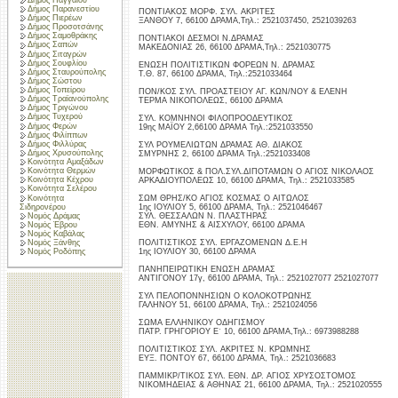
Δήμος Παρανεστίου
ΠΟΝΤΙΑΚΟΣ ΜΟΡΦ. ΣΥΛ. ΑΚΡΙΤΕΣ
Δήμος Πιερέων
ΞΑΝΘΟΥ 7, 66100 ΔΡΑΜΑ,Τηλ.: 2521037450, 2521039263
Δήμος Προσοτσάνης
Δήμος Σαμοθράκης
ΠΟΝΤΙΑΚΟΙ ΔΕΣΜΟΙ Ν.ΔΡΑΜΑΣ
Δήμος Σαπών
ΜΑΚΕΔΟΝΙΑΣ 26, 66100 ΔΡΑΜΑ,Τηλ.: 2521030775
Δήμος Σιταγρών
Δήμος Σουφλίου
ΕΝΩΣΗ ΠΟΛΙΤΙΣΤΙΚΩΝ ΦΟΡΕΩΝ Ν. ΔΡΑΜΑΣ
Δήμος Σταυρούπολης
Τ.Θ. 87, 66100 ΔΡΑΜΑ, Τηλ.:2521033464
Δήμος Σώστου
Δήμος Τοπείρου
ΠΟΝ/ΚΟΣ ΣΥΛ. ΠΡΟΑΣΤΕΙΟΥ ΑΓ. ΚΩΝ/ΝΟΥ & ΕΛΕΝΗ
Δήμος Τραϊανούπολης
ΤΕΡΜΑ ΝΙΚΟΠΟΛΕΩΣ, 66100 ΔΡΑΜΑ
Δήμος Τριγώνου
Δήμος Τυχερού
ΣΥΛ. ΚΟΜΝΗΝΟΙ ΦΙΛΟΠΡΟΟΔΕΥΤΙΚΟΣ
Δήμος Φερών
19ης ΜΑΪΟΥ 2,66100 ΔΡΑΜΑ Τηλ.:2521033550
Δήμος Φιλίππων
Δήμος Φιλλύρας
ΣΥΛ ΡΟΥΜΕΛΙΩΤΩΝ ΔΡΑΜΑΣ ΑΘ. ΔΙΑΚΟΣ
Δήμος Χρυσούπολης
ΣΜΥΡΝΗΣ 2, 66100 ΔΡΑΜΑ Τηλ.:2521033408
Κοινότητα Αμαξάδων
Κοινότητα Θερμών
ΜΟΡΦΩΤΙΚΟΣ & ΠΟΛ.ΣΥΛ.ΔΙΠΟΤΑΜΩΝ Ο ΑΓΙΟΣ ΝΙΚΟΛΑΟΣ
Κοινότητα Κέχρου
ΑΡΚΑΔΙΟΥΠΟΛΕΩΣ 10, 66100 ΔΡΑΜΑ, Τηλ.: 2521033585
Κοινότητα Σελέρου
Κοινότητα
ΣΩΜ ΘΡΗΣ/ΚΟ ΑΓΙΟΣ ΚΟΣΜΑΣ Ο ΑΙΤΩΛΟΣ
Σιδηρονέρου
1ης ΙΟΥΛΙΟΥ 5, 66100 ΔΡΑΜΑ, Τηλ.: 2521046467
Νομός Δράμας
ΣΥΛ. ΘΕΣΣΑΛΩΝ Ν. ΠΛΑΣΤΗΡΑΣ
Νομός Έβρου
ΕΘΝ. ΑΜΥΝΗΣ & ΑΙΣΧΥΛΟΥ, 66100 ΔΡΑΜΑ
Νομός Καβάλας
Νομός Ξάνθης
ΠΟΛΙΤΙΣΤΙΚΟΣ ΣΥΛ. ΕΡΓΑΖΟΜΕΝΩΝ Δ.Ε.Η
1ης ΙΟΥΛΙΟΥ 30, 66100 ΔΡΑΜΑ
Νομός Ροδόπης
ΠΑΝΗΠΕΙΡΩΤΙΚΗ ΕΝΩΣΗ ΔΡΑΜΑΣ
ΑΝΤΙΓΟΝΟΥ 17γ, 66100 ΔΡΑΜΑ, Τηλ.: 2521027077 2521027077
ΣΥΛ ΠΕΛΟΠΟΝΝΗΣΙΩΝ Ο ΚΟΛΟΚΟΤΡΩΝΗΣ
ΓΑΛΗΝΟΥ 51, 66100 ΔΡΑΜΑ, Τηλ.: 2521024056
ΣΩΜΑ ΕΛΛΗΝΙΚΟΥ ΟΔΗΓΙΣΜΟΥ
ΠΑΤΡ. ΓΡΗΓΟΡΙΟΥ Ε΄ 10, 66100 ΔΡΑΜΑ,Τηλ.: 6973988288
ΠΟΛΙΤΙΣΤΙΚΟΣ ΣΥΛ. ΑΚΡΙΤΕΣ Ν. ΚΡΩΜΝΗΣ
ΕΥΞ. ΠΟΝΤΟΥ 67, 66100 ΔΡΑΜΑ, Τηλ.: 2521036683
ΠΑΜΜΙΚΡ/ΤΙΚΟΣ ΣΥΛ. ΕΘΝ. ΔΡ. ΑΓΙΟΣ ΧΡΥΣΟΣΤΟΜΟΣ
ΝΙΚΟΜΗΔΕΙΑΣ & ΑΘΗΝΑΣ 21, 66100 ΔΡΑΜΑ, Τηλ.: 2521020555