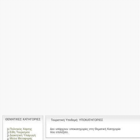
ΘΕΜΑΤΙΚΕΣ ΚΑΤΗΓΟΡΙΕΣ
Τουριστική Υποδομή: ΥΠΟΚΑΤΗΓΟΡΙΕΣ
Πολιτικός Χάρτης
Δεν υπάρχουν υποκατηγορίες στη Θεματική Κατηγορία
που επιλέξατε.
Είδη Τουρισμού
Διοικητική Υπαγωγή
Μέσα Μεταφοράς