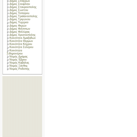
Δήμος Σιταγρών
Δήμος Σουφλίου
Δήμος Σταυρούπολης
Δήμος Σώστου
Δήμος Τοπείρου
Δήμος Τραϊανούπολης
Δήμος Τριγώνου
Δήμος Τυχερού
Δήμος Φερών
Δήμος Φιλίππων
Δήμος Φιλλύρας
Δήμος Χρυσούπολης
Κοινότητα Αμαξάδων
Κοινότητα Θερμών
Κοινότητα Κέχρου
Κοινότητα Σελέρου
Κοινότητα
Σιδηρονέρου
Νομός Δράμας
Νομός Έβρου
Νομός Καβάλας
Νομός Ξάνθης
Νομός Ροδόπης