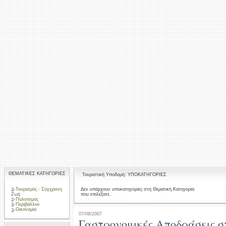
ΘΕΜΑΤΙΚΕΣ ΚΑΤΗΓΟΡΙΕΣ
Τουριστική Υποδομή: ΥΠΟΚΑΤΗΓΟΡΙΕΣ
Τουρισμός - Σύγχρονη
Δεν υπάρχουν υποκατηγορίες στη Θεματική Κατηγορία
που επιλέξατε.
Ζωή
Πολιτισμός
Περιβάλλον
Οικονομία
07/06/2007
Γαστρονομικές Αποδράσεις 