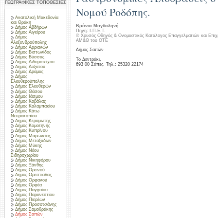
ΓΕΩΓΡΑΦΙΚΕΣ ΤΟΠΟΘΕΣΙΕΣ
Νομού Ροδόπης.
Ανατολική Μακεδονία
και Θράκη
Βράνια Μαγδαληνή
Δήμος Αβδήρων
Πηγή: Ι.Π.Ε.Τ.
Δήμος Αιγείρου
© Χρυσός Οδηγός & Ονομαστικός Κατάλογος Επαγγελματιών και Επιχ
Δήμος
ΑΜ&Θ του ΟΤΕ
Αλεξανδρούπολης
Δήμος Αρριανών
Δήμος Σαπών
Δήμος Βιστωνίδος
Δήμος Βύσσας
Το Δεντράκι,
Δήμος Διδυμοτείχου
693 00 Σάπες, Τηλ.: 25320 22174
Δήμος Δοξάτου
Δήμος Δράμας
Δήμος
Ελευθερούπολης
Δήμος Ελευθερών
Δήμος Θάσου
Δήμος Ιάσμου
Δήμος Καβάλας
Δήμος Καλαμπακίου
Δήμος Κάτω
Νευροκοπίου
Δήμος Κεραμωτής
Δήμος Κομοτηνής
Δήμος Κυπρίνου
Δήμος Μαρωνείας
Δήμος Μεταξάδων
Δήμος Μύκης
Δήμος Νέου
Σιδηροχωρίου
Δήμος Νικηφόρου
Δήμος Ξάνθης
Δήμος Ορεινού
Δήμος Ορεστιάδας
Δήμος Ορφανού
Δήμος Ορφέα
Δήμος Παγγαίου
Δήμος Παρανεστίου
Δήμος Πιερέων
Δήμος Προσοτσάνης
Δήμος Σαμοθράκης
Δήμος Σαπών