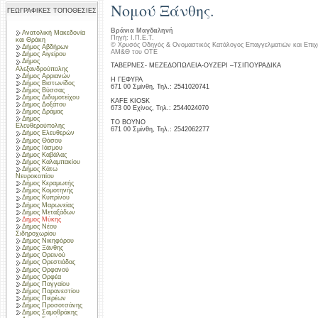
Νομού Ξάνθης.
ΓΕΩΓΡΑΦΙΚΕΣ ΤΟΠΟΘΕΣΙΕΣ
Βράνια Μαγδαληνή
Ανατολική Μακεδονία
Πηγή: Ι.Π.Ε.Τ.
και Θράκη
© Χρυσός Οδηγός & Ονομαστικός Κατάλογος Επαγγελματιών και Επιχ
Δήμος Αβδήρων
ΑΜ&Θ του ΟΤΕ
Δήμος Αιγείρου
Δήμος
ΤΑΒΕΡΝΕΣ- ΜΕΖΕΔΟΠΩΛΕΙΑ-ΟΥΖΕΡΙ –ΤΣΙΠΟΥΡΑΔΙΚΑ
Αλεξανδρούπολης
Δήμος Αρριανών
Η ΓΕΦΥΡΑ
Δήμος Βιστωνίδος
671 00 Σμίνθη, Τηλ.: 2541020741
Δήμος Βύσσας
Δήμος Διδυμοτείχου
KAFE KIOSK
Δήμος Δοξάτου
673 00 Εχίνος, Τηλ.: 2544024070
Δήμος Δράμας
Δήμος
ΤΟ ΒΟΥΝΟ
Ελευθερούπολης
671 00 Σμίνθη, Τηλ.: 2542062277
Δήμος Ελευθερών
Δήμος Θάσου
Δήμος Ιάσμου
Δήμος Καβάλας
Δήμος Καλαμπακίου
Δήμος Κάτω
Νευροκοπίου
Δήμος Κεραμωτής
Δήμος Κομοτηνής
Δήμος Κυπρίνου
Δήμος Μαρωνείας
Δήμος Μεταξάδων
Δήμος Μύκης
Δήμος Νέου
Σιδηροχωρίου
Δήμος Νικηφόρου
Δήμος Ξάνθης
Δήμος Ορεινού
Δήμος Ορεστιάδας
Δήμος Ορφανού
Δήμος Ορφέα
Δήμος Παγγαίου
Δήμος Παρανεστίου
Δήμος Πιερέων
Δήμος Προσοτσάνης
Δήμος Σαμοθράκης