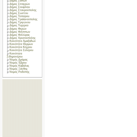
Δήμος Σαπών
Δήμος Σιταγρών
Δήμος Σουφλίου
Δήμος Σταυρούπολης
Δήμος Σώστου
Δήμος Τοπείρου
Δήμος Τραϊανούπολης
Δήμος Τριγώνου
Δήμος Τυχερού
Δήμος Φερών
Δήμος Φιλίππων
Δήμος Φιλλύρας
Δήμος Χρυσούπολης
Κοινότητα Αμαξάδων
Κοινότητα Θερμών
Κοινότητα Κέχρου
Κοινότητα Σελέρου
Κοινότητα
Σιδηρονέρου
Νομός Δράμας
Νομός Έβρου
Νομός Καβάλας
Νομός Ξάνθης
Νομός Ροδόπης