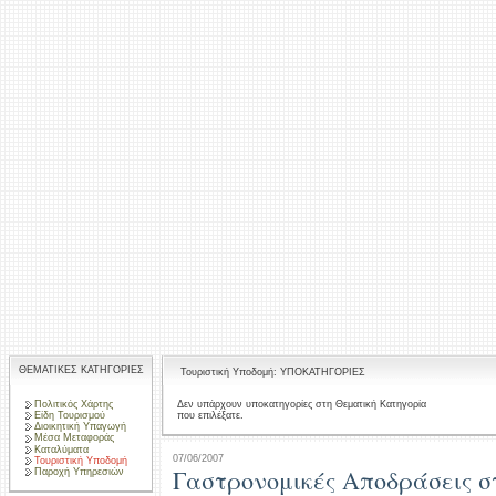
ΘΕΜΑΤΙΚΕΣ ΚΑΤΗΓΟΡΙΕΣ
Τουριστική Υποδομή: ΥΠΟΚΑΤΗΓΟΡΙΕΣ
Πολιτικός Χάρτης
Δεν υπάρχουν υποκατηγορίες στη Θεματική Κατηγορία
που επιλέξατε.
Είδη Τουρισμού
Διοικητική Υπαγωγή
Μέσα Μεταφοράς
Καταλύματα
07/06/2007
Τουριστική Υποδομή
Γαστρονομικές Αποδράσεις σ
Παροχή Υπηρεσιών