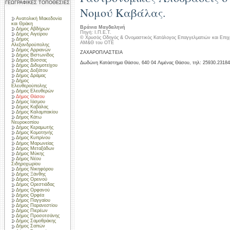
ΓΕΩΓΡΑΦΙΚΕΣ ΤΟΠΟΘΕΣΙΕΣ
Νομού Καβάλας.
Ανατολική Μακεδονία
και Θράκη
Βράνια Μαγδαληνή
Δήμος Αβδήρων
Πηγή: Ι.Π.Ε.Τ.
Δήμος Αιγείρου
© Χρυσός Οδηγός & Ονομαστικός Κατάλογος Επαγγελματιών και Επιχ
Δήμος
ΑΜ&Θ του ΟΤΕ
Αλεξανδρούπολης
Δήμος Αρριανών
ΖΑΧΑΡΟΠΛΑΣΤΕΙΑ
Δήμος Βιστωνίδος
Δήμος Βύσσας
Δωδώνη Κατάστημα Θάσου, 640 04 Λιμένας Θάσου, τηλ: 25930.23184
Δήμος Διδυμοτείχου
Δήμος Δοξάτου
Δήμος Δράμας
Δήμος
Ελευθερούπολης
Δήμος Ελευθερών
Δήμος Θάσου
Δήμος Ιάσμου
Δήμος Καβάλας
Δήμος Καλαμπακίου
Δήμος Κάτω
Νευροκοπίου
Δήμος Κεραμωτής
Δήμος Κομοτηνής
Δήμος Κυπρίνου
Δήμος Μαρωνείας
Δήμος Μεταξάδων
Δήμος Μύκης
Δήμος Νέου
Σιδηροχωρίου
Δήμος Νικηφόρου
Δήμος Ξάνθης
Δήμος Ορεινού
Δήμος Ορεστιάδας
Δήμος Ορφανού
Δήμος Ορφέα
Δήμος Παγγαίου
Δήμος Παρανεστίου
Δήμος Πιερέων
Δήμος Προσοτσάνης
Δήμος Σαμοθράκης
Δήμος Σαπών