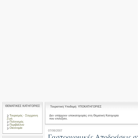
ΘΕΜΑΤΙΚΕΣ ΚΑΤΗΓΟΡΙΕΣ
Τουριστική Υποδομή: ΥΠΟΚΑΤΗΓΟΡΙΕΣ
Τουρισμός - Σύγχρονη
Δεν υπάρχουν υποκατηγορίες στη Θεματική Κατηγορία
που επιλέξατε.
Ζωή
Πολιτισμός
Περιβάλλον
Οικονομία
07/06/2007
Γαστρονομικές Αποδράσεις σ