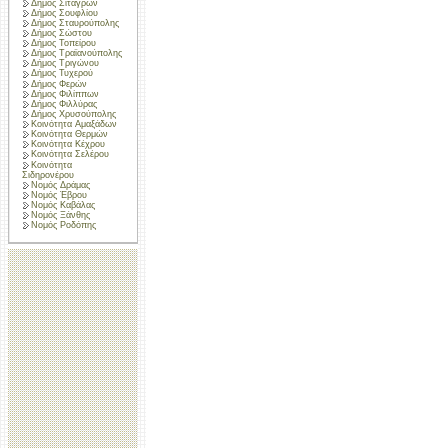
Δήμος Σιταγρών
Δήμος Σουφλίου
Δήμος Σταυρούπολης
Δήμος Σώστου
Δήμος Τοπείρου
Δήμος Τραϊανούπολης
Δήμος Τριγώνου
Δήμος Τυχερού
Δήμος Φερών
Δήμος Φιλίππων
Δήμος Φιλλύρας
Δήμος Χρυσούπολης
Κοινότητα Αμαξάδων
Κοινότητα Θερμών
Κοινότητα Κέχρου
Κοινότητα Σελέρου
Κοινότητα
Σιδηρονέρου
Νομός Δράμας
Νομός Έβρου
Νομός Καβάλας
Νομός Ξάνθης
Νομός Ροδόπης