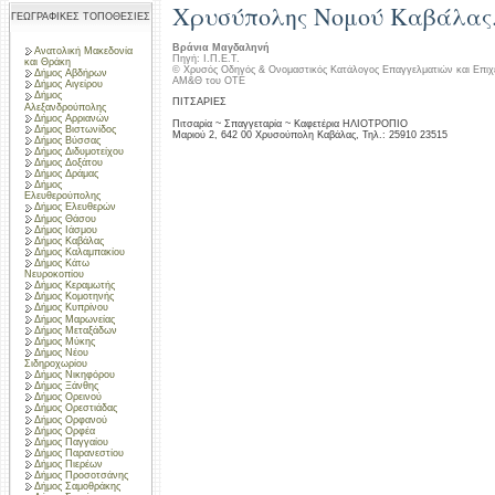
Χρυσύπολης Νομού Καβάλας
ΓΕΩΓΡΑΦΙΚΕΣ ΤΟΠΟΘΕΣΙΕΣ
Βράνια Μαγδαληνή
Ανατολική Μακεδονία
Πηγή: Ι.Π.Ε.Τ.
και Θράκη
© Χρυσός Οδηγός & Ονομαστικός Κατάλογος Επαγγελματιών και Επιχ
Δήμος Αβδήρων
ΑΜ&Θ του ΟΤΕ
Δήμος Αιγείρου
Δήμος
ΠΙΤΣΑΡΙΕΣ
Αλεξανδρούπολης
Δήμος Αρριανών
Πιτσαρία ~ Σπαγγεταρία ~ Καφετέρια ΗΛΙΟΤΡΟΠΙΟ
Δήμος Βιστωνίδος
Μαριού 2, 642 00 Χρυσούπολη Καβάλας, Τηλ.: 25910 23515
Δήμος Βύσσας
Δήμος Διδυμοτείχου
Δήμος Δοξάτου
Δήμος Δράμας
Δήμος
Ελευθερούπολης
Δήμος Ελευθερών
Δήμος Θάσου
Δήμος Ιάσμου
Δήμος Καβάλας
Δήμος Καλαμπακίου
Δήμος Κάτω
Νευροκοπίου
Δήμος Κεραμωτής
Δήμος Κομοτηνής
Δήμος Κυπρίνου
Δήμος Μαρωνείας
Δήμος Μεταξάδων
Δήμος Μύκης
Δήμος Νέου
Σιδηροχωρίου
Δήμος Νικηφόρου
Δήμος Ξάνθης
Δήμος Ορεινού
Δήμος Ορεστιάδας
Δήμος Ορφανού
Δήμος Ορφέα
Δήμος Παγγαίου
Δήμος Παρανεστίου
Δήμος Πιερέων
Δήμος Προσοτσάνης
Δήμος Σαμοθράκης