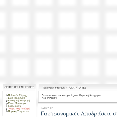
ΘΕΜΑΤΙΚΕΣ ΚΑΤΗΓΟΡΙΕΣ
Τουριστική Υποδομή: ΥΠΟΚΑΤΗΓΟΡΙΕΣ
Πολιτικός Χάρτης
Δεν υπάρχουν υποκατηγορίες στη Θεματική Κατηγορία
που επιλέξατε.
Είδη Τουρισμού
Διοικητική Υπαγωγή
Μέσα Μεταφοράς
Καταλύματα
07/06/2007
Τουριστική Υποδομή
Γαστρονομικές Αποδράσεις σ
Παροχή Υπηρεσιών