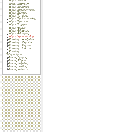
Δήμος Σαπών
Δήμος Σιταγρών
Δήμος Σουφλίου
Δήμος Σταυρούπολης
Δήμος Σώστου
Δήμος Τοπείρου
Δήμος Τραϊανούπολης
Δήμος Τριγώνου
Δήμος Τυχερού
Δήμος Φερών
Δήμος Φιλίππων
Δήμος Φιλλύρας
Δήμος Χρυσούπολης
Κοινότητα Αμαξάδων
Κοινότητα Θερμών
Κοινότητα Κέχρου
Κοινότητα Σελέρου
Κοινότητα
Σιδηρονέρου
Νομός Δράμας
Νομός Έβρου
Νομός Καβάλας
Νομός Ξάνθης
Νομός Ροδόπης