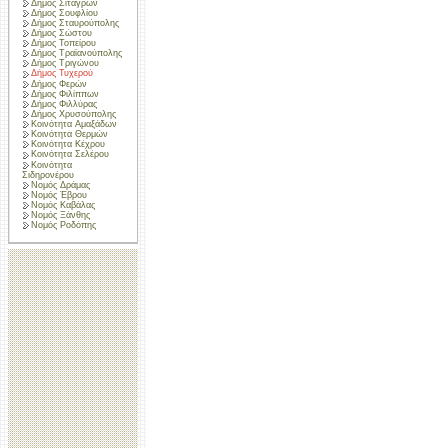
Δήμος Σιταγρών
Δήμος Σουφλίου
Δήμος Σταυρούπολης
Δήμος Σώστου
Δήμος Τοπείρου
Δήμος Τραϊανούπολης
Δήμος Τριγώνου
Δήμος Τυχερού
Δήμος Φερών
Δήμος Φιλίππων
Δήμος Φιλλύρας
Δήμος Χρυσούπολης
Κοινότητα Αμαξάδων
Κοινότητα Θερμών
Κοινότητα Κέχρου
Κοινότητα Σελέρου
Κοινότητα
Σιδηρονέρου
Νομός Δράμας
Νομός Έβρου
Νομός Καβάλας
Νομός Ξάνθης
Νομός Ροδόπης