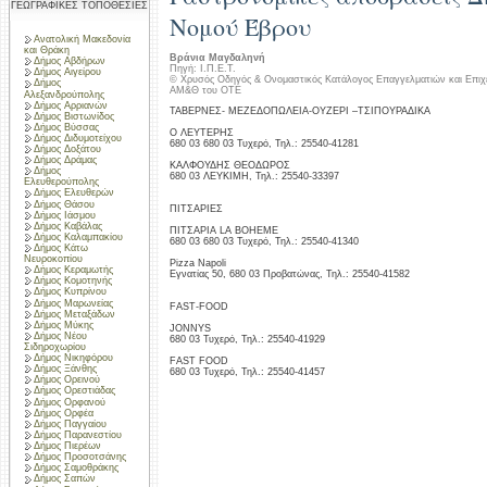
ΓΕΩΓΡΑΦΙΚΕΣ ΤΟΠΟΘΕΣΙΕΣ
Νομού Έβρου
Ανατολική Μακεδονία
και Θράκη
Βράνια Μαγδαληνή
Δήμος Αβδήρων
Πηγή: Ι.Π.Ε.Τ.
Δήμος Αιγείρου
© Χρυσός Οδηγός & Ονομαστικός Κατάλογος Επαγγελματιών και Επιχ
Δήμος
ΑΜ&Θ του ΟΤΕ
Αλεξανδρούπολης
Δήμος Αρριανών
ΤΑΒΕΡΝΕΣ- ΜΕΖΕΔΟΠΩΛΕΙΑ-ΟΥΖΕΡΙ –ΤΣΙΠΟΥΡΑΔΙΚΑ
Δήμος Βιστωνίδος
Δήμος Βύσσας
Ο ΛΕΥΤΕΡΗΣ
Δήμος Διδυμοτείχου
680 03 680 03 Τυχερό, Τηλ.: 25540-41281
Δήμος Δοξάτου
Δήμος Δράμας
ΚΑΛΦΟΥΔΗΣ ΘΕΟΔΩΡΟΣ
Δήμος
680 03 ΛΕΥΚΙΜΗ, Τηλ.: 25540-33397
Ελευθερούπολης
Δήμος Ελευθερών
Δήμος Θάσου
ΠΙΤΣΑΡΙΕΣ
Δήμος Ιάσμου
Δήμος Καβάλας
ΠΙΤΣΑΡΙΑ LA BOHEME
Δήμος Καλαμπακίου
680 03 680 03 Τυχερό, Τηλ.: 25540-41340
Δήμος Κάτω
Νευροκοπίου
Pizza Napoli
Δήμος Κεραμωτής
Εγνατίας 50, 680 03 Προβατώνας, Τηλ.: 25540-41582
Δήμος Κομοτηνής
Δήμος Κυπρίνου
Δήμος Μαρωνείας
FAST-FOOD
Δήμος Μεταξάδων
Δήμος Μύκης
JONNYS
Δήμος Νέου
680 03 Τυχερό, Τηλ.: 25540-41929
Σιδηροχωρίου
Δήμος Νικηφόρου
FAST FOOD
Δήμος Ξάνθης
680 03 Τυχερό, Τηλ.: 25540-41457
Δήμος Ορεινού
Δήμος Ορεστιάδας
Δήμος Ορφανού
Δήμος Ορφέα
Δήμος Παγγαίου
Δήμος Παρανεστίου
Δήμος Πιερέων
Δήμος Προσοτσάνης
Δήμος Σαμοθράκης
Δήμος Σαπών