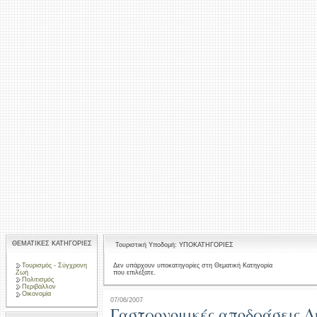
ΘΕΜΑΤΙΚΕΣ ΚΑΤΗΓΟΡΙΕΣ
Τουριστική Υποδομή: ΥΠΟΚΑΤΗΓΟΡΙΕΣ
Τουρισμός - Σύγχρονη
Δεν υπάρχουν υποκατηγορίες στη Θεματική Κατηγορία
που επιλέξατε.
Ζωή
Πολιτισμός
Περιβάλλον
Οικονομία
07/06/2007
Γαστρονομικές αποδράσεις Δ