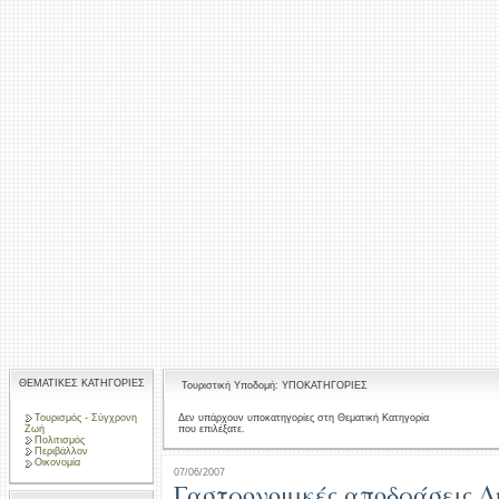
ΘΕΜΑΤΙΚΕΣ ΚΑΤΗΓΟΡΙΕΣ
Τουριστική Υποδομή: ΥΠΟΚΑΤΗΓΟΡΙΕΣ
Τουρισμός - Σύγχρονη
Δεν υπάρχουν υποκατηγορίες στη Θεματική Κατηγορία
που επιλέξατε.
Ζωή
Πολιτισμός
Περιβάλλον
Οικονομία
07/06/2007
Γαστρονομικές αποδράσεις Δ