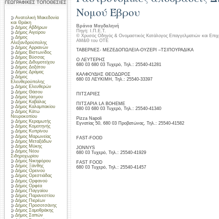
ΓΕΩΓΡΑΦΙΚΕΣ ΤΟΠΟΘΕΣΙΕΣ
Νομού Έβρου
Ανατολική Μακεδονία
και Θράκη
Βράνια Μαγδαληνή
Δήμος Αβδήρων
Πηγή: Ι.Π.Ε.Τ.
Δήμος Αιγείρου
© Χρυσός Οδηγός & Ονομαστικός Κατάλογος Επαγγελματιών και Επιχ
Δήμος
ΑΜ&Θ του ΟΤΕ
Αλεξανδρούπολης
Δήμος Αρριανών
ΤΑΒΕΡΝΕΣ- ΜΕΖΕΔΟΠΩΛΕΙΑ-ΟΥΖΕΡΙ –ΤΣΙΠΟΥΡΑΔΙΚΑ
Δήμος Βιστωνίδος
Δήμος Βύσσας
Ο ΛΕΥΤΕΡΗΣ
Δήμος Διδυμοτείχου
680 03 680 03 Τυχερό, Τηλ.: 25540-41281
Δήμος Δοξάτου
Δήμος Δράμας
ΚΑΛΦΟΥΔΗΣ ΘΕΟΔΩΡΟΣ
Δήμος
680 03 ΛΕΥΚΙΜΗ, Τηλ.: 25540-33397
Ελευθερούπολης
Δήμος Ελευθερών
Δήμος Θάσου
ΠΙΤΣΑΡΙΕΣ
Δήμος Ιάσμου
Δήμος Καβάλας
ΠΙΤΣΑΡΙΑ LA BOHEME
Δήμος Καλαμπακίου
680 03 680 03 Τυχερό, Τηλ.: 25540-41340
Δήμος Κάτω
Νευροκοπίου
Pizza Napoli
Δήμος Κεραμωτής
Εγνατίας 50, 680 03 Προβατώνας, Τηλ.: 25540-41582
Δήμος Κομοτηνής
Δήμος Κυπρίνου
Δήμος Μαρωνείας
FAST-FOOD
Δήμος Μεταξάδων
Δήμος Μύκης
JONNYS
Δήμος Νέου
680 03 Τυχερό, Τηλ.: 25540-41929
Σιδηροχωρίου
Δήμος Νικηφόρου
FAST FOOD
Δήμος Ξάνθης
680 03 Τυχερό, Τηλ.: 25540-41457
Δήμος Ορεινού
Δήμος Ορεστιάδας
Δήμος Ορφανού
Δήμος Ορφέα
Δήμος Παγγαίου
Δήμος Παρανεστίου
Δήμος Πιερέων
Δήμος Προσοτσάνης
Δήμος Σαμοθράκης
Δήμος Σαπών