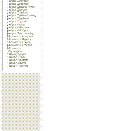
Δήμος Σιταγρών
Δήμος Σουφλίου
Δήμος Σταυρούπολης
Δήμος Σώστου
Δήμος Τοπείρου
Δήμος Τραϊανούπολης
Δήμος Τριγώνου
Δήμος Τυχερού
Δήμος Φερών
Δήμος Φιλίππων
Δήμος Φιλλύρας
Δήμος Χρυσούπολης
Κοινότητα Αμαξάδων
Κοινότητα Θερμών
Κοινότητα Κέχρου
Κοινότητα Σελέρου
Κοινότητα
Σιδηρονέρου
Νομός Δράμας
Νομός Έβρου
Νομός Καβάλας
Νομός Ξάνθης
Νομός Ροδόπης