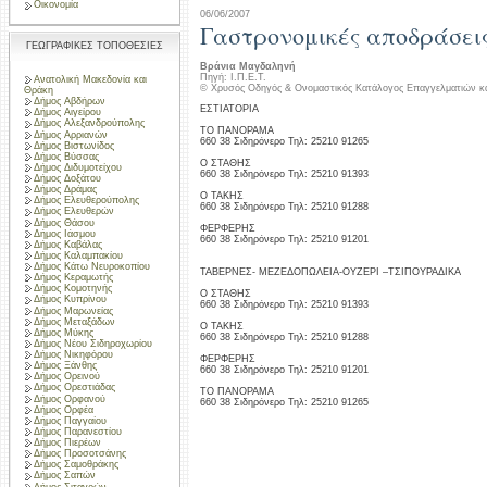
Οικονομία
06/06/2007
Γαστρονομικές αποδράσει
ΓΕΩΓΡΑΦΙΚΕΣ ΤΟΠΟΘΕΣΙΕΣ
Βράνια Μαγδαληνή
Πηγή: Ι.Π.Ε.Τ.
Ανατολική Μακεδονία και
© Χρυσός Οδηγός & Ονομαστικός Κατάλογος Επαγγελματιών κ
Θράκη
Δήμος Αβδήρων
ΕΣΤΙΑΤΟΡΙΑ
Δήμος Αιγείρου
Δήμος Αλεξανδρούπολης
ΤΟ ΠΑΝΟΡΑΜΑ
Δήμος Αρριανών
660 38 Σιδηρόνερο Τηλ: 25210 91265
Δήμος Βιστωνίδος
Δήμος Βύσσας
Ο ΣΤΑΘΗΣ
Δήμος Διδυμοτείχου
660 38 Σιδηρόνερο Τηλ: 25210 91393
Δήμος Δοξάτου
Δήμος Δράμας
Ο ΤΑΚΗΣ
Δήμος Ελευθερούπολης
660 38 Σιδηρόνερο Τηλ: 25210 91288
Δήμος Ελευθερών
Δήμος Θάσου
ΦΕΡΦΕΡΗΣ
Δήμος Ιάσμου
660 38 Σιδηρόνερο Τηλ: 25210 91201
Δήμος Καβάλας
Δήμος Καλαμπακίου
Δήμος Κάτω Νευροκοπίου
ΤΑΒΕΡΝΕΣ- ΜΕΖΕΔΟΠΩΛΕΙΑ-ΟΥΖΕΡΙ –ΤΣΙΠΟΥΡΑΔΙΚΑ
Δήμος Κεραμωτής
Δήμος Κομοτηνής
Ο ΣΤΑΘΗΣ
Δήμος Κυπρίνου
660 38 Σιδηρόνερο Τηλ: 25210 91393
Δήμος Μαρωνείας
Δήμος Μεταξάδων
Ο ΤΑΚΗΣ
Δήμος Μύκης
660 38 Σιδηρόνερο Τηλ: 25210 91288
Δήμος Νέου Σιδηροχωρίου
Δήμος Νικηφόρου
ΦΕΡΦΕΡΗΣ
Δήμος Ξάνθης
660 38 Σιδηρόνερο Τηλ: 25210 91201
Δήμος Ορεινού
Δήμος Ορεστιάδας
ΤΟ ΠΑΝΟΡΑΜΑ
Δήμος Ορφανού
660 38 Σιδηρόνερο Τηλ: 25210 91265
Δήμος Ορφέα
Δήμος Παγγαίου
Δήμος Παρανεστίου
Δήμος Πιερέων
Δήμος Προσοτσάνης
Δήμος Σαμοθράκης
Δήμος Σαπών
Δήμος Σιταγρών