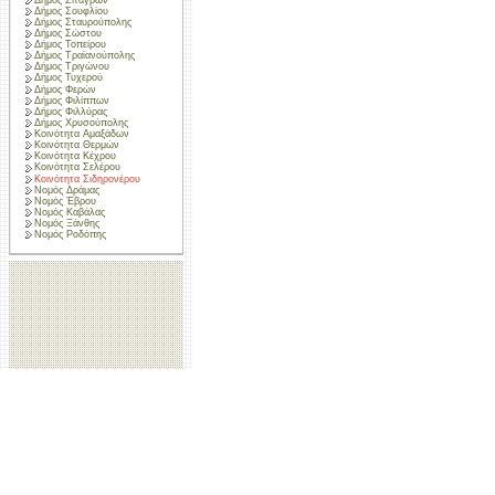
Δήμος Σουφλίου
Δήμος Σταυρούπολης
Δήμος Σώστου
Δήμος Τοπείρου
Δήμος Τραϊανούπολης
Δήμος Τριγώνου
Δήμος Τυχερού
Δήμος Φερών
Δήμος Φιλίππων
Δήμος Φιλλύρας
Δήμος Χρυσούπολης
Κοινότητα Αμαξάδων
Κοινότητα Θερμών
Κοινότητα Κέχρου
Κοινότητα Σελέρου
Κοινότητα Σιδηρονέρου
Νομός Δράμας
Νομός Έβρου
Νομός Καβάλας
Νομός Ξάνθης
Νομός Ροδόπης