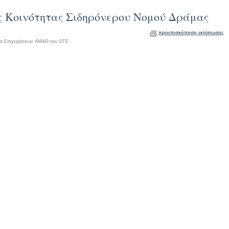
ς Κοινότητας Σιδηρόνερου Νομού Δράμας
προεπισκόπηση εκτύπωσης
αι Επιχειρήσεων ΑΜ&Θ του ΟΤΕ