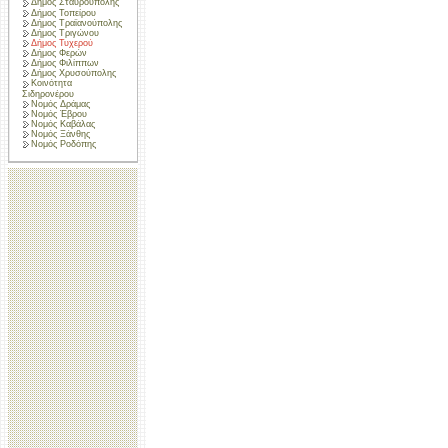
Δήμος Σταυρούπολης
Δήμος Τοπείρου
Δήμος Τραϊανούπολης
Δήμος Τριγώνου
Δήμος Τυχερού
Δήμος Φερών
Δήμος Φιλίππων
Δήμος Χρυσούπολης
Κοινότητα
Σιδηρονέρου
Νομός Δράμας
Νομός Έβρου
Νομός Καβάλας
Νομός Ξάνθης
Νομός Ροδόπης