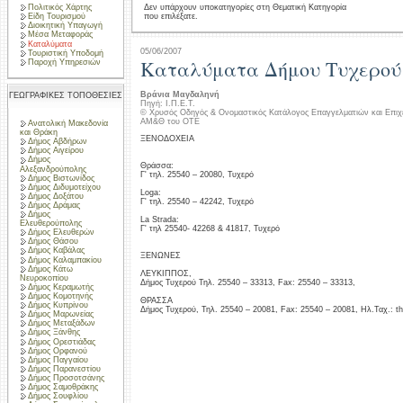
Πολιτικός Χάρτης
Δεν υπάρχουν υποκατηγορίες στη Θεματική Κατηγορία
που επιλέξατε.
Είδη Τουρισμού
Διοικητική Υπαγωγή
Μέσα Μεταφοράς
Καταλύματα
05/06/2007
Τουριστική Υποδομή
Καταλύματα Δήμου Τυχερού
Παροχή Υπηρεσιών
Βράνια Μαγδαληνή
ΓΕΩΓΡΑΦΙΚΕΣ ΤΟΠΟΘΕΣΙΕΣ
Πηγή: Ι.Π.Ε.Τ.
© Χρυσός Οδηγός & Ονομαστικός Κατάλογος Επαγγελματιών και Επιχ
ΑΜ&Θ του ΟΤΕ
Ανατολική Μακεδονία
και Θράκη
ΞΕΝΟΔΟΧΕΙΑ
Δήμος Αβδήρων
Δήμος Αιγείρου
Δήμος
Θράσσα:
Αλεξανδρούπολης
Γ' τηλ. 25540 – 20080, Τυχερό
Δήμος Βιστωνίδος
Δήμος Διδυμοτείχου
Loga:
Δήμος Δοξάτου
Γ' τηλ. 25540 – 42242, Τυχερό
Δήμος Δράμας
Δήμος
La Strada:
Ελευθερούπολης
Γ' τηλ 25540- 42268 & 41817, Τυχερό
Δήμος Ελευθερών
Δήμος Θάσου
Δήμος Καβάλας
ΞΕΝΩΝΕΣ
Δήμος Καλαμπακίου
Δήμος Κάτω
ΛΕΥΚΙΠΠΟΣ,
Νευροκοπίου
Δήμος Τυχερού Τηλ. 25540 – 33313, Fax: 25540 – 33313,
Δήμος Κεραμωτής
Δήμος Κομοτηνής
ΘΡΑΣΣΑ
Δήμος Κυπρίνου
Δήμος Τυχερού, Τηλ. 25540 – 20081, Fax: 25540 – 20081, Ηλ.Ταχ.: t
Δήμος Μαρωνείας
Δήμος Μεταξάδων
Δήμος Ξάνθης
Δήμος Ορεστιάδας
Δήμος Ορφανού
Δήμος Παγγαίου
Δήμος Παρανεστίου
Δήμος Προσοτσάνης
Δήμος Σαμοθράκης
Δήμος Σουφλίου