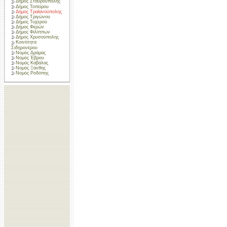
Δήμος Σταυρούπολης
Δήμος Τοπείρου
Δήμος Τραϊανούπολης
Δήμος Τριγώνου
Δήμος Τυχερού
Δήμος Φερών
Δήμος Φιλίππων
Δήμος Χρυσούπολης
Κοινότητα
Σιδηρονέρου
Νομός Δράμας
Νομός Έβρου
Νομός Καβάλας
Νομός Ξάνθης
Νομός Ροδόπης