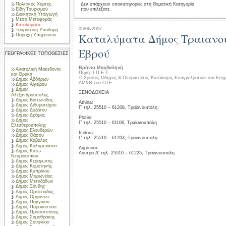
Πολιτικός Χάρτης
Δεν υπάρχουν υποκατηγορίες στη Θεματική Κατηγορία
που επιλέξατε.
Είδη Τουρισμού
Διοικητική Υπαγωγή
Μέσα Μεταφοράς
Καταλύματα
05/06/2007
Τουριστική Υποδομή
Καταλύματα Δήμος Τραιανο
Παροχή Υπηρεσιών
Εβρού
ΓΕΩΓΡΑΦΙΚΕΣ ΤΟΠΟΘΕΣΙΕΣ
Βράνια Μαγδαληνή
Ανατολική Μακεδονία
Πηγή: Ι.Π.Ε.Τ.
και Θράκη
© Χρυσός Οδηγός & Ονομαστικός Κατάλογος Επαγγελματιών και Επιχ
Δήμος Αβδήρων
ΑΜ&Θ του ΟΤΕ
Δήμος Αιγείρου
Δήμος
ΞΕΝΟΔΟΧΕΙΑ
Αλεξανδρούπολης
Δήμος Βιστωνίδος
Athina:
Δήμος Διδυμοτείχου
Γ' τηλ. 25510 – 61208, Τραϊανουπόλη
Δήμος Δοξάτου
Δήμος Δράμας
Plotini:
Δήμος
Γ' τηλ. 25510 – 61106, Τραϊανουπόλη
Ελευθερούπολης
Δήμος Ελευθερών
Isidora:
Δήμος Θάσου
Γ' τηλ. 25510 – 61203, Τραϊανουπόλη
Δήμος Καβάλας
Δήμος Καλαμπακίου
Δημοτικά:
Δήμος Κάτω
Λουτρά Δ' τηλ. 25510 – 61225, Τραϊανουπόλη
Νευροκοπίου
Δήμος Κεραμωτής
Δήμος Κομοτηνής
Δήμος Κυπρίνου
Δήμος Μαρωνείας
Δήμος Μεταξάδων
Δήμος Ξάνθης
Δήμος Ορεστιάδας
Δήμος Ορφανού
Δήμος Παγγαίου
Δήμος Παρανεστίου
Δήμος Προσοτσάνης
Δήμος Σαμοθράκης
Δήμος Σουφλίου