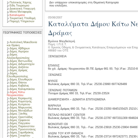
Πολιτικός Χάρτης
Δεν υπάρχουν υποκατηγορίες στη Θεματική Κατηγορία
που επιλέξατε.
Είδη Τουρισμού
Διοικητική Υπαγωγή
Μέσα Μεταφοράς
Καταλύματα
05/06/2007
Τουριστική Υποδομή
Καταλύματα Δήμου Κάτω Νε
Παροχή Υπηρεσιών
Δράμας
ΓΕΩΓΡΑΦΙΚΕΣ ΤΟΠΟΘΕΣΙΕΣ
Βράνια Μαγδαληνή
Ανατολική Μακεδονία
Πηγή: Ι.Π.Ε.Τ.
και Θράκη
© Χρυσός Οδηγός & Ονομαστικός Κατάλογος Επαγγελματιών και Επιχ
Δήμος Αβδήρων
ΑΜ&Θ του ΟΤΕ
Δήμος Αιγείρου
Δήμος
ΞΕΝΟΔΟΧΕΙΑ
Αλεξανδρούπολης
Δήμος Βιστωνίδος
Δήμος Διδυμοτείχου
ΕΠΑΥΛΙΣ
Δήμος Δοξάτου
6ο χιλ. Δράμας- Νευροκοπίου ΒΙ.ΠΕ Δράμα 661 00, Τηλ.\Fax: 25210-
Δήμος Δράμας
Δήμος
ΞΕΝΩΝΕΣ
Ελευθερούπολης
Δήμος Ελευθερών
ΜΥΛΟΣ
Δήμος Θάσου
Βώλακας Δράμας 660 33, Τηλ.\Fax: 25230-23990 6977426489
Δήμος Καβάλας
Δήμος Καλαμπακίου
ΞΕΝΩΝΑΣ ΠΟΤΑΜΩΝ
Δήμος Κάτω
Ποταμοί Δράμας 660 33, Τηλ.\Fax: 25230-23524
Νευροκοπίου
Δήμος Κεραμωτής
ΔΙΑΜΕΡΙΣΜΑΤΑ – ΔΩΜΑΤΙΑ ΕΠΙΠΛΩΜΕΝΑ
Δήμος Κομοτηνής
Δήμος Κυπρίνου
ΜΑΡΗΛΙΑ
Δήμος Μαρωνείας
Βώλακας Δράμας 660 33, Τηλ.- Fax: 25230-23350 6945155425 25210-
Δήμος Μεταξάδων
Δήμος Ξάνθης
ΠΕΤΑΛΟ RESORT CENTER
Δήμος Ορεστιάδας
Βώλακας Δράμας 660 33, Τηλ.- Fax: 25230-22787 6973311309 69482
Δήμος Ορφανού
Δήμος Παγγαίου
ΜΟΝΟΠΑΤΙ Ε6
Δήμος Παρανεστίου
Βώλακας Δράμας 660 33, Τηλ.- Fax: 25230-23916 25230-23904 6946
Δήμος Προσοτσάνης
Δήμος Σαμοθράκης
ΑΛΩΝΙ ΤΟΥ ΚΥΡ ΘΑΝΑΣΗ
Δήμος Σουφλίου
Βώλακας Δράμας 660 33, Τηλ.- Fax: 25230-23714 6972423771 25230-