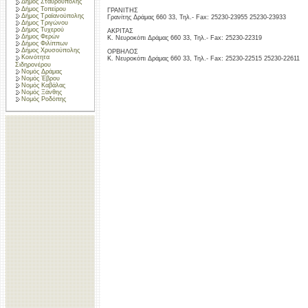
Δήμος Σταυρούπολης
Δήμος Τοπείρου
ΓΡΑΝΙΤΗΣ
Δήμος Τραϊανούπολης
Γρανίτης Δράμας 660 33, Τηλ.- Fax: 25230-23955 25230-23933
Δήμος Τριγώνου
Δήμος Τυχερού
ΑΚΡΙΤΑΣ
Δήμος Φερών
Κ. Νευροκόπι Δράμας 660 33, Τηλ.- Fax: 25230-22319
Δήμος Φιλίππων
Δήμος Χρυσούπολης
ΟΡΒΗΛΟΣ
Κοινότητα
Κ. Νευροκόπι Δράμας 660 33, Τηλ.- Fax: 25230-22515 25230-22611
Σιδηρονέρου
Νομός Δράμας
Νομός Έβρου
Νομός Καβάλας
Νομός Ξάνθης
Νομός Ροδόπης