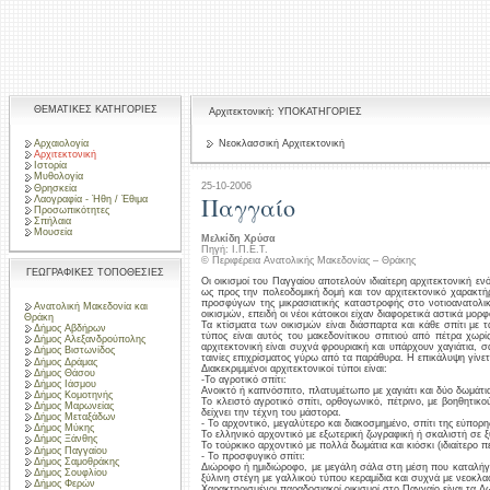
ΘΕΜΑΤΙΚΕΣ ΚΑΤΗΓΟΡΙΕΣ
Αρχιτεκτονική: ΥΠΟΚΑΤΗΓΟΡΙΕΣ
Αρχαιολογία
Νεοκλασσική Αρχιτεκτονική
Αρχιτεκτονική
Ιστορία
Μυθολογία
25-10-2006
Θρησκεία
Παγγαίο
Λαογραφία - Ήθη / Έθιμα
Προσωπικότητες
Σπήλαια
Μουσεία
Μελκίδη Χρύσα
Πηγή: Ι.Π.Ε.Τ.
© Περιφέρεια Ανατολικής Μακεδονίας – Θράκης
ΓΕΩΓΡΑΦΙΚΕΣ ΤΟΠΟΘΕΣΙΕΣ
Οι οικισμοί του Παγγαίου αποτελούν ιδιαίτερη αρχιτεκτονική εν
ως προς την πολεοδομική δομή και τον αρχιτεκτονικό χαρακ
προσφύγων της μικρασιατικής καταστροφής στο νοτιοανατολι
Ανατολική Μακεδονία και
οικισμών, επειδή οι νέοι κάτοικοι είχαν διαφορετικά αστικά μορ
Θράκη
Τα κτίσματα των οικισμών είναι διάσπαρτα και κάθε σπίτι με 
Δήμος Αβδήρων
τύπος είναι αυτός του μακεδονίτικου σπιτιού από πέτρα χωρί
Δήμος Αλεξανδρούπολης
αρχιτεκτονική είναι συχνά φρουριακή και υπάρχουν χαγιάτια, 
Δήμος Βιστωνίδος
ταινίες επιχρίσματος γύρω από τα παράθυρα. Η επικάλυψη γίνετα
Δήμος Δράμας
Διακεκριμμένοι αρχιτεκτονικοί τύποι είναι:
Δήμος Θάσου
-Το αγροτικό σπίτι:
Δήμος Ιάσμου
Ανοικτό ή καπνόσπιτο, πλατυμέτωπο με χαγιάτι και δύο δωμάτια 
Δήμος Κομοτηνής
Το κλειστό αγροτικό σπίτι, ορθογωνικό, πέτρινο, με βοηθητικο
Δήμος Μαρωνείας
δείχνει την τέχνη του μάστορα.
Δήμος Μεταξάδων
- Το αρχοντικό, μεγαλύτερο και διακοσμημένο, σπίτι της εύπορ
Δήμος Μύκης
Το ελληνικό αρχοντικό με εξωτερική ζωγραφική ή σκαλιστή σε
Δήμος Ξάνθης
Το τούρκικο αρχοντικό με πολλά δωμάτια και κιόσκι (ιδιαίτερο π
Δήμος Παγγαίου
- Το προσφυγικό σπίτι:
Δήμος Σαμοθράκης
Διώροφο ή ημιδιώροφο, με μεγάλη σάλα στη μέση που καταλήγει
Δήμος Σουφλίου
ξύλινη στέγη με γαλλικoύ τύπου κεραμίδια και συχνά με νεοκλα
Δήμος Φερών
Χαρακτηρισμένοι παραδοσιακοί οικισμοί στο Παγγαίο είναι τα 