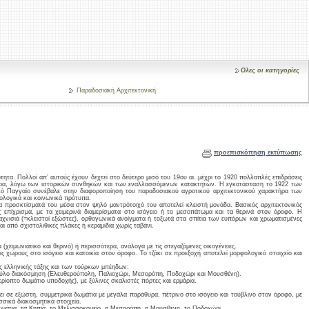
Ολες οι κατηγορίες
Παραδοσιακή Αρχιτεκτονική
προεπισκόπηση εκτύπωσης
ότητα. Πολλοί απ’ αυτούς έχουν δεχτεί στο δεύτερο μισό του 19ου αι. μέχρι το 1920 πολλαπλές επιδράσεις
τήρα, λόγω των ιστορικών συνθηκών και των εναλλασσόμενων κατακτητών. Η εγκατάσταση το 1922 των
κό Παγγαίο συνέβαλε στην διαφοροποίηση του παραδοσιακού αγροτικού αρχιτεκτονικού χαρακτήρα των
φολογικά και κοινωνικά πρότυπα.
τα προσκτίσματά του μέσα στον ψηλό μαντρότοιχό του αποτελεί κλειστή μονάδα. Βασικός αρχιτεκτονικός
ς επίχρισμα, με τα χειμερινά διαμερίσματα στο ισόγειο ή το μεσοπάτωμα και τα θερινά στον όροφο. Η
σαχνισιά (=κλειστοί εξώστες), ορθογωνικά ανοίγματα ή τοξωτά στα σπίτια των ευπόρων και χρωματισμένες
ι από σχιστολιθικές πλάκες ή κεραμίδια χωρίς ταβάνι.
(χειμωνιάτικο και θερινό) ή περισσότερα, ανάλογα με τις στεγαζόμενες οικογένειες.
ύς χώρους στο ισόγειο και κατοικία στον όροφο. Το τζάκι σε προεξοχή αποτελεί μορφολογικό στοιχείο και
ης ελληνικής τάξης και των τούρκων μπέηδων:
 ξύλο διακόσμηση (Ελευθερούπολη, Παλιοχώρι, Μεσορόπη, Ποδοχώρι και Μουσθένη).
ερίοπτο δωμάτιο υποδοχής), με ξύλινες σκαλιστές πόρτες και ερμάρια.
 σε εξώστη, συμμετρικά δωμάτια με μεγάλα παράθυρα, πέτρινο στο ισόγειο και τούβλινο στον όροφο, με
σσικά διακοσμητικά στοιχεία.
Δωμάτια, τα Κηπιά, το Μελισσοκομείο, η Μεσορόπη, η Μουσθένη, το Ποδοχώρι.