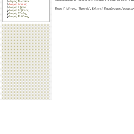
Δήμος Φιλίππων
Νομός Δράμας
Νομός Έβρου
Πηγή: Γ. Μήτσου, “Παγγαίο”, Ελληνική Παραδοσιακή Αρχιτεκτονι
Νομός Καβάλας
Νομός Ξάνθης
Νομός Ροδόπης