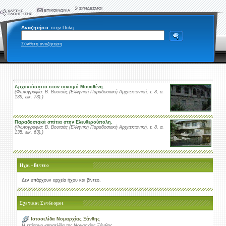
Αναζητήστε
στην Πύλη
Σύνθετη αναζήτηση
Αρχοντόσπιτο στον οικισμό Μουσθένη.
(Φωτογραφία: Β. Βουτσάς (Ελληνική Παραδοσιακή Αρχιτεκτονική, τ. 8, σ.
139, εικ. 73).)
Παραδοσιακά σπίτια στην Ελευθερούπολη.
(Φωτογραφία: Β. Βουτσάς (Ελληνική Παραδοσιακή Αρχιτεκτονική, τ. 8, σ.
135, εικ. 63).)
Ήχοι - Βίντεο
Δεν υπάρχουν αρχεία ήχου και βίντεο.
Σχετικοί Σύνδεσμοι
Ιστοσελίδα Νομαρχίας Ξάνθης
Η επίσημη ιστοσελίδα της Νομαρχίας Ξάνθης