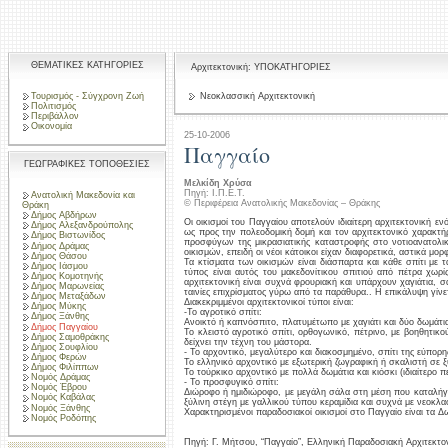
ΘΕΜΑΤΙΚΕΣ ΚΑΤΗΓΟΡΙΕΣ
Αρχιτεκτονική: ΥΠΟΚΑΤΗΓΟΡΙΕΣ
Τουρισμός - Σύγχρονη Ζωή
Νεοκλασσική Αρχιτεκτονική
Πολιτισμός
Περιβάλλον
Οικονομία
25-10-2006
Παγγαίο
ΓΕΩΓΡΑΦΙΚΕΣ ΤΟΠΟΘΕΣΙΕΣ
Μελκίδη Χρύσα
Πηγή: Ι.Π.Ε.Τ.
Ανατολική Μακεδονία και
© Περιφέρεια Ανατολικής Μακεδονίας – Θράκης
Θράκη
Δήμος Αβδήρων
Οι οικισμοί του Παγγαίου αποτελούν ιδιαίτερη αρχιτεκτονική εν
Δήμος Αλεξανδρούπολης
ως προς την πολεοδομική δομή και τον αρχιτεκτονικό χαρακ
Δήμος Βιστωνίδος
προσφύγων της μικρασιατικής καταστροφής στο νοτιοανατολι
Δήμος Δράμας
οικισμών, επειδή οι νέοι κάτοικοι είχαν διαφορετικά, αστικά μο
Δήμος Θάσου
Τα κτίσματα των οικισμών είναι διάσπαρτα και κάθε σπίτι με 
Δήμος Ιάσμου
τύπος είναι αυτός του μακεδονίτικου σπιτιού από πέτρα χωρί
Δήμος Κομοτηνής
αρχιτεκτονική είναι συχνά φρουριακή και υπάρχουν χαγιάτια, 
Δήμος Μαρωνείας
ταινίες επιχρίσματος γύρω από τα παράθυρα.. Η επικάλυψη γίνετ
Δήμος Μεταξάδων
Διακεκριμμένοι αρχιτεκτονικοί τύποι είναι:
Δήμος Μύκης
-Το αγροτικό σπίτι:
Δήμος Ξάνθης
Ανοικτό ή καπνόσπιτο, πλατυμέτωπο με χαγιάτι και δύο δωμάτια 
Δήμος Παγγαίου
Το κλειστό αγροτικό σπίτι, ορθογωνικό, πέτρινο, με βοηθητικο
Δήμος Σαμοθράκης
δείχνει την τέχνη του μάστορα.
Δήμος Σουφλίου
- Το αρχοντικό, μεγαλύτερο και διακοσμημένο, σπίτι της εύπορ
Δήμος Φερών
Το ελληνικό αρχοντικό με εξωτερική ζωγραφική ή σκαλιστή σε
Δήμος Φιλίππων
Το τούρκικο αρχοντικό με πολλά δωμάτια και κιόσκι (ιδιαίτερο π
Νομός Δράμας
- Το προσφυγικό σπίτι:
Νομός Έβρου
Διώροφο ή ημιδιώροφο, με μεγάλη σάλα στη μέση που καταλήγει
Νομός Καβάλας
ξύλινη στέγη με γαλλικού τύπου κεραμίδια και συχνά με νεοκλα
Νομός Ξάνθης
Χαρακτηρισμένοι παραδοσιακοί οικισμοί στο Παγγαίο είναι τα 
Νομός Ροδόπης
Πηγή: Γ. Μήτσου, “Παγγαίο”, Ελληνική Παραδοσιακή Αρχιτεκτονι