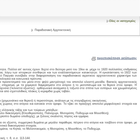
Ολες οι κατηγορίες
Παραδοσιακή Αρχιτεκτονική
προεπισκόπηση εκτύπωσης
ότητα. Πολλοί απ’ αυτούς έχουν δεχτεί στο δεύτερο μισό του 19ου αι. μέχρι το 1920 πολλαπλές επιδράσεις
τήρα, λόγω των ιστορικών συνθηκών και των εναλλασσόμενων κατακτητών. Η εγκατάσταση το 1922 των
κό Παγγαίο συνέβαλε στην διαφοροποίηση του παραδοσιακού αγροτικού αρχιτεκτονικού χαρακτήρα των
ρφολογικά και κοινωνικά πρότυπα.
τα προσκτίσματά του μέσα στον ψηλό μαντρότοιχό του αποτελεί κλειστή μονάδα. Βασικός αρχιτεκτονικός
ς επίχρισμα, με τα χειμερινά διαμερίσματα στο ισόγειο ή το μεσοπάτωμα και τα θερινά στον όροφο. Η
σαχνισιά (=κλειστοί εξώστες), ορθογωνικά ανοίγματα ή τοξωτά στα σπίτια των ευπόρων και χρωματισμένες
αι από σχιστολιθικές πλάκες ή κεραμίδια χωρίς ταβάνι.
(χειμωνιάτικο και θερινό) ή περισσότερα, ανάλογα με τις στεγαζόμενες οικογένειες.
ύς χώρους στο ισόγειο και κατοικία στον όροφο. Το τζάκι σε προεξοχή αποτελεί μορφολογικό στοιχείο και
ης ελληνικής τάξης και των τούρκων μπέηδων:
 ξύλο διακόσμηση (Ελευθερούπολη, Παλιοχώρι, Μεσορόπη, Ποδοχώρι και Μουσθένη).
ερίοπτο δωμάτιο υποδοχής), με ξύλινες σκαλιστές πόρτες και ερμάρια.
 σε εξώστη, συμμετρικά δωμάτια με μεγάλα παράθυρα, πέτρινο στο ισόγειο και τούβλινο στον όροφο, με
σσικά διακοσμητικά στοιχεία.
Δωμάτια, τα Κηπιά, το Μελισσοκομείο, η Μεσορόπη, η Μουσθένη, το Ποδοχώρι.
κή, τ. 8, σ.σ. 113-144.