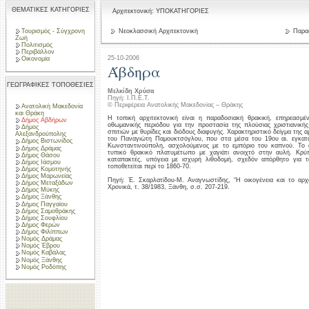
ΘΕΜΑΤΙΚΕΣ ΚΑΤΗΓΟΡΙΕΣ
Αρχιτεκτονική: ΥΠΟΚΑΤΗΓΟΡΙΕΣ
Τουρισμός - Σύγχρονη
Νεοκλασσική Αρχιτεκτονική
Παραδ
Ζωή
Πολιτισμός
Περιβάλλον
25-10-2006
Οικονομία
Άβδηρα
ΓΕΩΓΡΑΦΙΚΕΣ ΤΟΠΟΘΕΣΙΕΣ
Μελκίδη Χρύσα
Πηγή: Ι.Π.Ε.Τ.
© Περιφέρεια Ανατολικής Μακεδονίας – Θράκης
Ανατολική Μακεδονία
και Θράκη
Η τοπική αρχιτεκτονική είναι η παραδοσιακή θρακική, επηρεασμέν
Δήμος Αβδήρων
οθωμανικής περιόδου για την προστασία της πλούσιας χριστιανικής
Δήμος
σπιτιών με θυρίδες και διόδους διαφυγής. Χαρακτηριστικό δείγμα της 
Αλεξανδρούπολης
του Παναγιώτη Παμουκτσόγλου, που στα μέσα του 19ου αι. εγκατ
Δήμος Βιστωνίδος
Κωνσταντινούπολη, ασχολούμενος με το εμπόριο του καπνού. Το 
Δήμος Δράμας
τυπικό θρακικό πλατυμέτωπο με χαγιάτι ανοιχτό στην αυλή. Κρύπ
Δήμος Θάσου
καταπακτές, υπόγεια με ισχυρή λιθοδομή, σχεδόν απόρθητο για 
Δήμος Ιάσμου
τοποθετείται περί το 1860-70.
Δήμος Κομοτηνής
Δήμος Μαρωνείας
Πηγή: Έ. Σκαρλατίδου-Μ. Αναγνωστίδης, “Η οικογένεια και το αρ
Δήμος Μεταξάδων
Χρονικά, τ. 38/1983, Ξάνθη, σ.σ. 207-219.
Δήμος Μύκης
Δήμος Ξάνθης
Δήμος Παγγαίου
Δήμος Σαμοθράκης
Δήμος Σουφλίου
Δήμος Φερών
Δήμος Φιλίππων
Νομός Δράμας
Νομός Έβρου
Νομός Καβάλας
Νομός Ξάνθης
Νομός Ροδόπης