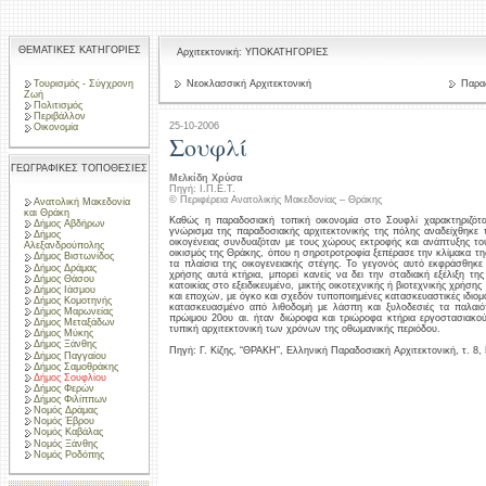
ΘΕΜΑΤΙΚΕΣ ΚΑΤΗΓΟΡΙΕΣ
Αρχιτεκτονική: ΥΠΟΚΑΤΗΓΟΡΙΕΣ
Τουρισμός - Σύγχρονη
Νεοκλασσική Αρχιτεκτονική
Παραδ
Ζωή
Πολιτισμός
Περιβάλλον
25-10-2006
Οικονομία
Σουφλί
ΓΕΩΓΡΑΦΙΚΕΣ ΤΟΠΟΘΕΣΙΕΣ
Μελκίδη Χρύσα
Πηγή: Ι.Π.Ε.Τ.
© Περιφέρεια Ανατολικής Μακεδονίας – Θράκης
Ανατολική Μακεδονία
και Θράκη
Καθώς η παραδοσιακή τοπική οικονομία στο Σουφλί χαρακτηριζότα
Δήμος Αβδήρων
γνώρισμα της παραδοσιακής αρχιτεκτονικής της πόλης αναδείχθηκε
Δήμος
οικογένειας συνδυαζόταν με τους χώρους εκτροφής και ανάπτυξης το
Αλεξανδρούπολης
οικισμός της Θράκης, όπου η σηροτροτροφία ξεπέρασε την κλίμακα της
Δήμος Βιστωνίδος
τα πλαίσια της οικογενειακής στέγης. Το γεγονός αυτό εκφράσθηκε
Δήμος Δράμας
χρήσης αυτά κτήρια, μπορεί κανείς να δει την σταδιακή εξέλιξη τ
Δήμος Θάσου
κατοικίας στο εξειδικευμένο, μικτής οικοτεχνικής ή βιοτεχνικής χρήση
Δήμος Ιάσμου
και εποχών, με όγκο και σχεδόν τυποποιημένες κατασκευαστικές ιδιο
Δήμος Κομοτηνής
κατασκευασμένο από λιθοδομή με λάσπη και ξυλοδεσιές τα παλαιό
Δήμος Μαρωνείας
πρώιμου 20ου αι. ήταν διώροφα και τριώροφα κτήρια εργοστασιακού
Δήμος Μεταξάδων
τυπική αρχιτεκτονική των χρόνων της οθωμανικής περιόδου.
Δήμος Μύκης
Δήμος Ξάνθης
Πηγή: Γ. Κίζης, “ΘΡΑΚΗ”, Ελληνική Παραδοσιακή Αρχιτεκτονική, τ. 8
Δήμος Παγγαίου
Δήμος Σαμοθράκης
Δήμος Σουφλίου
Δήμος Φερών
Δήμος Φιλίππων
Νομός Δράμας
Νομός Έβρου
Νομός Καβάλας
Νομός Ξάνθης
Νομός Ροδόπης