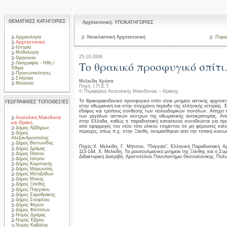
ΘΕΜΑΤΙΚΕΣ ΚΑΤΗΓΟΡΙΕΣ
Αρχιτεκτονική: ΥΠΟΚΑΤΗΓΟΡΙΕΣ
Αρχαιολογία
Νεοκλασσική Αρχιτεκτονική
Παραδ
Αρχιτεκτονική
Ιστορία
Μυθολογία
25-10-2006
Θρησκεία
Το θρακικό προσφυγικό σπίτι
Λαογραφία - Ήθη /
Έθιμα
Προσωπικότητες
Σπήλαια
Μελκίδη Χρύσα
Μουσεία
Πηγή: Ι.Π.Ε.Τ.
© Περιφέρεια Ανατολικής Μακεδονίας – Θράκης
Το θρακομακεδονικό προσφυγικό σπίτι είναι μνημείο αστικής αρχιτεκ
ΓΕΩΓΡΑΦΙΚΕΣ ΤΟΠΟΘΕΣΙΕΣ
στην οθωμανική και στην σύγχρονη περίοδο της ελληνικής ιστορίας. 
έδαφος και τρόπους σύνθεσης των πολεοδομικών συνόλων. Απηχεί 
των μεγάλων αστικών κέντρων της οθωμανικής αυτοκρατορίας. Αποτ
Ανατολική Μακεδονία
στην Ελλάδα, καθώς η παραδοσιακή κατασκευή συνοδεύεται για πρώ
και Θράκη
από εφαρμογές του νέου τότε υλικού τσιμέντου σε μη φέρουσες κατ
Δήμος Αβδήρων
περιοχές, όπως π.χ. στην Ξάνθη, ονομάσθηκαν από την τοπική κοινωνί
Δήμος
Αλεξανδρούπολης
Δήμος Βιστωνίδος
Πηγές:Χ. Μελκίδη, Γ. Μήτσου, “Παγγαίο”, Ελληνική Παραδοσιακή Αρ
Δήμος Δράμας
113-144, Χ. Μελκίδη, Τα μουσουλμανικά μνημεία της Ξάνθης και η Συμ
Δήμος Θάσου
Διδακτορική Διατριβή, Αριστοτέλειο Πανεπιστήμιο Θεσσαλονίκης, Πολ
Δήμος Ιάσμου
Δήμος Κομοτηνής
Δήμος Μαρωνείας
Δήμος Μεταξάδων
Δήμος Μύκης
Δήμος Ξάνθης
Δήμος Παγγαίου
Δήμος Σαμοθράκης
Δήμος Σουφλίου
Δήμος Φερών
Δήμος Φιλίππων
Νομός Δράμας
Νομός Έβρου
Νομός Καβάλας