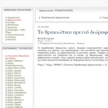
ΘΕΜΑΤΙΚΕΣ ΚΑΤΗΓΟΡΙΕΣ
Αρχιτεκτονική: ΥΠΟΚΑΤΗΓΟΡΙΕΣ
Αρχαιολογία
Νεοκλασσική Αρχιτεκτονική
Παραδ
Αρχιτεκτονική
Ιστορία
Μυθολογία
25-10-2006
Θρησκεία
Το θρακιώτικο ορεινό διώροφ
Λαογραφία - Ήθη /
Έθιμα
Προσωπικότητες
Σπήλαια
Μελκίδη Χρύσα
Μουσεία
Πηγή: Ι.Π.Ε.Τ.
© Περιφέρεια Ανατολικής Μακεδονίας - Θράκης
Το παραδοσιακό θρακιώτικο, ορεινό, διώροφο νοικοκυρόσπιτο χαρα
ΓΕΩΓΡΑΦΙΚΕΣ ΤΟΠΟΘΕΣΙΕΣ
κατοικίας των χρόνων της τουρκοκρατίας, που συντίθεται από ημιυπαί
παράλληλες ζώνες, με χαρακτηριστικό το μετωπικό χαγιάτι. Υπάρχει σ
αρχοντόσπιτο του τσιφλικιού και το κονάκι, με θρησκευτικές, εθιμ
Ανατολική Μακεδονία
μορφολογικά στοιχεία, όπως χαμηλοί φράχτες-ψηλοί μαντρότοιχοι, αν
και Θράκη
για ενιαία οικογένεια-σχεδιασμός με διαχωρισμό φύλων αντιστοίχως σε
Δήμος Αβδήρων
Δήμος
Πηγή: Γ. Κίζης, “ΘΡΑΚΗ”, Ελληνική Παραδοσιακή Αρχιτεκτονική, τ. 8
Αλεξανδρούπολης
Δήμος Βιστωνίδος
Δήμος Δράμας
Δήμος Θάσου
Δήμος Ιάσμου
Δήμος Κομοτηνής
Δήμος Μαρωνείας
Δήμος Μεταξάδων
Δήμος Μύκης
Δήμος Ξάνθης
Δήμος Παγγαίου
Δήμος Σαμοθράκης
Δήμος Σουφλίου
Δήμος Φερών
Δήμος Φιλίππων
Νομός Δράμας
Νομός Έβρου
Νομός Καβάλας