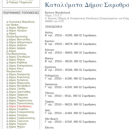
Καταλύματα Δήμου Σαμοθρά
Παροχή Υπηρεσιών
Βράνια Μαγδαληνή
ΓΕΩΓΡΑΦΙΚΕΣ ΤΟΠΟΘΕΣΙΕΣ
Πηγή: Ι.Π.Ε.Τ.
© Χρυσός Οδηγός & Ονομαστικός Κατάλογος Επαγγελματιών και Επιχ
ΑΜ&Θ του ΟΤΕ
Ανατολική Μακεδονία
και Θράκη
ΞΕΝΟΔΟΧΕΙΑ
Δήμος Αβδήρων
Δήμος Αιγείρου
Αίολος:
Δήμος
Β' τηλ.: 25510 – 41595, 680 02 Σαμοθράκη
Αλεξανδρούπολης
Δήμος Βιστωνίδος
Kaviros:
Δήμος Διδυμοτείχου
Β' τηλ.: 25510 – 98278, 680 02 Σαμοθράκη
Δήμος Δοξάτου
Δήμος Δράμας
Κάστρο:
Δήμος
Β' τηλ.: 25510 – 89400, 680 02 Σαμοθράκη
Ελευθερούπολης
Δήμος Ελευθερών
Mariva:
Δήμος Θάσου
Β' τηλ.: 25510 – 98230, 680 02 Σαμοθράκη
Δήμος Καβάλας
Δήμος Καλαμπακίου
Εροέσσα:
Δήμος Κάτω
Β' τηλ.: 25510 – 95306, 680 02 Σαμοθράκη
Νευροκοπίου
Δήμος Κεραμωτής
Ροδοφύλλη:
Δήμος Κομοτηνής
Γ' τηλ.: 25510 – 41390, 680 02 Σαμοθράκη
Δήμος Κυπρίνου
Δήμος Μαρωνείας
Saonissos:
Δήμος Μεταξάδων
Γ' τηλ.: 25510 – 41545, 680 02 Σαμοθράκη
Δήμος Ξάνθης
Δήμος Ορεστιάδας
Yliessa:
Δήμος Ορφανού
Γ' τηλ.: 25510 – 95111, 680 02 Σαμοθράκη
Δήμος Παγγαίου
Δήμος Παρανεστίου
Ορφέας:
Δήμος Προσοτσάνης
Γ' τηλ.: 25510 – 98233, 680 02 Σαμοθράκη
Δήμος Σαμοθράκης
Δήμος Σουφλίου
Δίας:
Δήμος Σταυρούπολης
Γ' τηλ.: 25510 – 41464, 680 02 Σαμοθράκη
Δήμος Τοπείρου
Δήμος Τραϊανούπολης
Niki Beach:
Δήμος Τριγώνου
Γ' τηλ.: 25510 – 41545, 680 02 Σαμοθράκη
Δήμος Τυχερού
Δήμος Φερών
Electra: