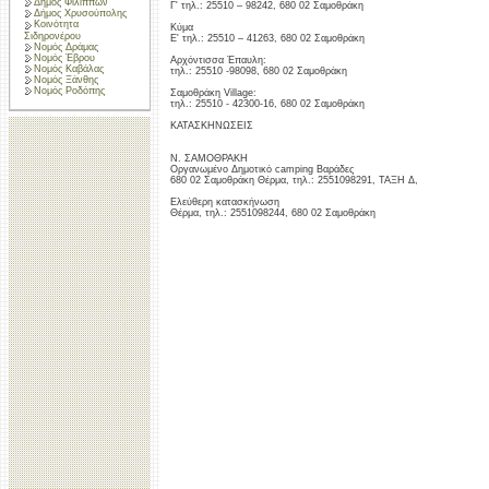
Δήμος Φιλίππων
Γ' τηλ.: 25510 – 98242, 680 02 Σαμοθράκη
Δήμος Χρυσούπολης
Κοινότητα
Κύμα
Σιδηρονέρου
Ε' τηλ.: 25510 – 41263, 680 02 Σαμοθράκη
Νομός Δράμας
Νομός Έβρου
Αρχόντισσα Έπαυλη:
Νομός Καβάλας
τηλ.: 25510 -98098, 680 02 Σαμοθράκη
Νομός Ξάνθης
Νομός Ροδόπης
Σαμοθράκη Village:
τηλ.: 25510 - 42300-16, 680 02 Σαμοθράκη
ΚΑΤΑΣΚΗΝΩΣΕΙΣ
Ν. ΣΑΜΟΘΡΑΚΗ
Οργανωμένο Δημοτικό camping Βαράδες
680 02 Σαμοθράκη Θέρμα, τηλ.: 2551098291, ΤΑΞΗ Δ,
Ελεύθερη κατασκήνωση
Θέρμα, τηλ.: 2551098244, 680 02 Σαμοθράκη