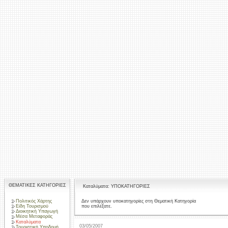
ΘΕΜΑΤΙΚΕΣ ΚΑΤΗΓΟΡΙΕΣ
Καταλύματα: ΥΠΟΚΑΤΗΓΟΡΙΕΣ
Πολιτικός Χάρτης
Δεν υπάρχουν υποκατηγορίες στη Θεματική Κατηγορία
που επιλέξατε.
Είδη Τουρισμού
Διοικητική Υπαγωγή
Μέσα Μεταφοράς
Καταλύματα
03/05/2007
Τουριστική Υποδομή