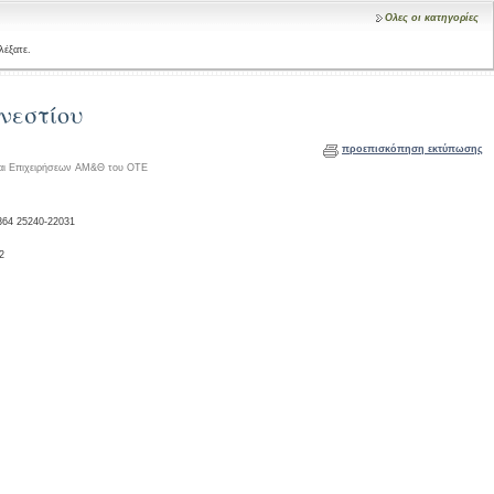
Ολες οι κατηγορίες
λέξατε.
νεστίου
προεπισκόπηση εκτύπωσης
αι Επιχειρήσεων ΑΜ&Θ του ΟΤΕ
364 25240-22031
2