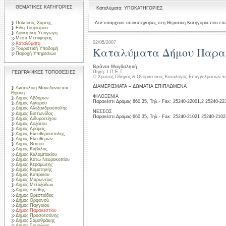
ΘΕΜΑΤΙΚΕΣ ΚΑΤΗΓΟΡΙΕΣ
Καταλύματα: ΥΠΟΚΑΤΗΓΟΡΙΕΣ
Πολιτικός Χάρτης
Δεν υπάρχουν υποκατηγορίες στη Θεματική Κατηγορία που επι
Είδη Τουρισμού
Διοικητική Υπαγωγή
Μέσα Μεταφοράς
02/05/2007
Καταλύματα
Καταλύματα Δήμου Παρα
Τουριστική Υποδομή
Παροχή Υπηρεσιών
Βράνια Μαγδαληνή
Πηγή: Ι.Π.Ε.Τ.
ΓΕΩΓΡΑΦΙΚΕΣ ΤΟΠΟΘΕΣΙΕΣ
© Χρυσός Οδηγός & Ονομαστικός Κατάλογος Επαγγελματιών κ
ΔΙΑΜΕΡΙΣΜΑΤΑ – ΔΩΜΑΤΙΑ ΕΠΙΠΛΩΜΕΝΑ
Ανατολική Μακεδονία και
Θράκη
ΦΙΛΟΞΕΝΙΑ
Δήμος Αβδήρων
Παρανέστι Δράμας 660 35, Τηλ.- Fax: 25240-22001,2 25240-22
Δήμος Αιγείρου
Δήμος Αλεξανδρούπολης
ΝΕΣΣΟΣ
Δήμος Βιστωνίδος
Παρανέστι Δράμας 660 35, Τηλ.- Fax: 25240-21021 25240-2102
Δήμος Διδυμοτείχου
Δήμος Δοξάτου
Δήμος Δράμας
Δήμος Ελευθερούπολης
Δήμος Ελευθερών
Δήμος Θάσου
Δήμος Καβάλας
Δήμος Καλαμπακίου
Δήμος Κάτω Νευροκοπίου
Δήμος Κεραμωτής
Δήμος Κομοτηνής
Δήμος Κυπρίνου
Δήμος Μαρωνείας
Δήμος Μεταξάδων
Δήμος Ξάνθης
Δήμος Ορεστιάδας
Δήμος Ορφανού
Δήμος Παγγαίου
Δήμος Παρανεστίου
Δήμος Προσοτσάνης
Δήμος Σαμοθράκης
Δήμος Σουφλίου