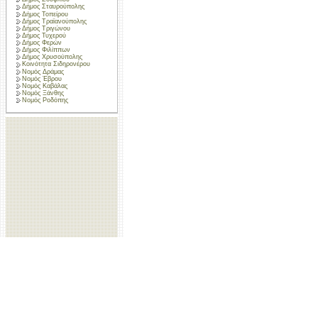
Δήμος Σταυρούπολης
Δήμος Τοπείρου
Δήμος Τραϊανούπολης
Δήμος Τριγώνου
Δήμος Τυχερού
Δήμος Φερών
Δήμος Φιλίππων
Δήμος Χρυσούπολης
Κοινότητα Σιδηρονέρου
Νομός Δράμας
Νομός Έβρου
Νομός Καβάλας
Νομός Ξάνθης
Νομός Ροδόπης