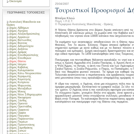
Οικονομία
25/04/2007
Τουριστικοί Προορισμοί Δ
ΓΕΩΓΡΑΦΙΚΕΣ ΤΟΠΟΘΕΣΙΕΣ
Μπαΐρα Κλειώ
Πηγή: Ι.Π.Ε.Τ.
Ανατολική Μακεδονία και
© Περιφέρεια Ανατολικής Μακεδονίας - Θράκης
Θράκη
Δήμος Αβδήρων
Η Νήσος Θάσος βρίσκεται στο βόρειο Αιγαίο απέναντι από τις
Δήμος Αιγείρου
Απόσταση 18 ναυτικών μιλίων τη χωρίζει από την Καβάλα και 
Δήμος Αλεξανδρούπολης
πληθυσμός του νησιού είναι 13000 κάτοικοι που ασχολούνται κυρ
Δήμος Αρριανών
Δήμος Βιστωνίδος
Τα ευρήματα των ανασκαφών αποδεικνύουν ότι η Θάσος πρωτο
Δήμος Βύσσας
Φοίνικες. Τον 7ο αιώνα, Έλληνες Πάριοι άποικοι έφθασαν 
Δήμος Διδυμοτείχου
σημαντικό εμπόριο με αυτά καθώς και με το δασικό πλούτο κ
Δήμος Δοξάτου
πολεμικό και εμπορικό, ζωηρή οικονομική δραστηριότητα και ι
Δήμος Δράμας
είχε ειδικά προνόμια. Το 1459 καταλείφθηκε από τους Τούρκο
Δήμος Ελευθερούπολης
Δήμος Ελευθερών
Πανέμορφη και πεντακάθαρη θάλασσα αγκαλιάζει το νησί και κα
Δήμος Θάσου
όπως η Χρυσή Αμμουδιά στη Σκάλα Παναγίας, η Χρυσή Ακτή στη
Δήμος Ιάσμου
η Ψιλή Άμμος, το Αστρίς, η ακτή του Ποτού και των Λιμεναρίω
Δήμος Καβάλας
Σκάλα Πρίνου, η Σκάλα Ραχωνίου, ο Παχύς, το Παπαλιμάνι, η Γ
Δήμος Καλαμπακίου
δικό του θαυμάσιο φυσικό σκηνικό. Τα ήρεμα και καθαρά νε
Δήμος Κάτω Νευροκοπίου
Τελευταία αναπτύσσεται ο περιπατητικός και ορειβατικός τουρ
Δήμος Κεραμωτής
από μονοπάτια όπου τους αγκαλιάζουν απαράμιλλης ομορφιάς το
Δήμος Κομοτηνής
Δήμος Κυπρίνου
Η έδρα του νησιού, ο Λιμένας, είναι μια σύγχρονη πόλη που όμ
Δήμος Μαρωνείας
όμορφα μικρομάγαζα. Εκπληκτικά τα γραφικά ουζερί. Σε όλο τ
Δήμος Μεταξάδων
τον χρόνο. Ο Λιμένας είναι η πιο κατάλληλη αφετηρία για κάπο
Δήμος Μύκης
Το σύγχρονο λιμάνι, χτισμένο δίπλα στο αρχαίο, είναι αρκετά 
Δήμος Νέου Σιδηροχωρίου
αρχαιολογικό μουσείο όπου στεγάζονται συλλογές μοναδικού πλ
Δήμος Νικηφόρου
Βαγή στην Ποταμιά. Τα καλοκαίρια δίνονται παραστάσεις αρχαί
Δήμος Ξάνθης
καταπράσινο και πανέμορφο νησί της Θάσου σας περιμένει.
Δήμος Ορεινού
Δήμος Ορεστιάδας
Δήμος Ορφανού
Δήμος Ορφέα
Δήμος Παγγαίου
Δήμος Παρανεστίου
Δήμος Πιερέων
Δήμος Προσοτσάνης
Δήμος Σαμοθράκης
Δήμος Σαπών
Δήμος Σιταγρών