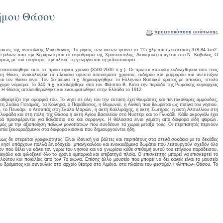
ήμου Θάσου
προεπισκόπηση εκτύπωσης
 ακτές της ανατολικής Μακεδονίας. Το μήκος των ακτών φτάνει τα 115 χλμ και έχει έκταση 378,84 km2.
6 μιλίων από την Κεραμωτή και το αεροδρόμιο της Χρυσούπολης. Διοικητικά υπάγεται στο Ν. Καβάλας. Ο
ίως με τον τουρισμό, την αλιεία, τη γεωργία και τη μελισσοκομία.
κατοικήθηκε από τα προϊστορικά χρόνια (3500-2600 π.χ.). Οι πρώτοι κάτοικοι εκδιώχθηκαν από τους
στη Θάσο, ανακάλυψαν τα πλούσια ορυκτά κοιτάσματα χρυσού, σιδήρου και μαρμάρου και ανέπτυξαν
αι τον θάσιο οίνο. Τον 5ο αιώνα π.χ. δημιουργήθηκε το Ελληνικό Θασιακό κράτος με αποικίες, στόλο
σχυρό νόμισμα. Το 340 π.χ. καταλήφθηκε από τον Φίλιππο Β. Κατά την περίοδο της Ρωμαϊκής κυριαρχίας
υς. Η Θάσος απελευθερώθηκε και ενσωματώθηκε στην Ελλάδα το 1912.
θρεφτίζει την ομορφιά του. Το νησί σε όλη του την έκταση έχει θαυμάσιες και πεντακάθαρες αμμουδιές,
 Σκάλα Ποταμιάς, τα Κοίνηρα, ο Παράδεισος, η Θυμωνιά, η Αλθκή που θεωρείται ως πισίνα του νησιού,
ν, το Πευκάρι, ο Ατσαπάς στη Σκάλα Μαριών, η ακτή Καλλιράχης, η ακτή Σωτήρος, η ακτή Αλσυλλίου στη
λυφάδα και στη πόλη της Θάσου η ακτή Αγίου Βασιλείου στο Νυστέρι και το Γλυκάδι. Κάθε ακρογιάλι έχει
ρά προσφέρονται για θαλάσσιο σκι και σερφινγκ. Η θάλασσα είναι γεμάτη από διάφορα είδη ψαριών.
ισμός με την αξιοποίηση παλιών μονοπατιών που συνδέουν τα χωριά μεταξύ τους. Οι περιπατητές περνούν
πία ξεκουραζόμενοι στα διάφορα κιόσκια που δημιουργούνται ήδη.
ως δε στερείται γραφικότητας. Είναι ιδανική για βόλτες και περιπάτους στα στενά σοκάκια με τα δεκάδες
ο νησί υπάρχουν πολλά ξενοδοχεία, μπανγκαλόου και ενοικιαζόμενα δωμάτια που λειτουργούν σχεδόν όλο
ιον που θέλει να κάνει τον γύρω του νησιού και να γνωρίσει κάθε σπιθαμή αυτού του επίγειου παράδεισου.
μεγάλο και φιλοξενεί όλο το χρόνο εμπορικά και επιβατηγά πλοία. Ο επισκέπτης μπορεί να επισκεφτεί το
ούτου και ποικιλίας από τον 7ο αιώνα. Επίσης άλλο μουσείο που μπορεί να δει κανείς είναι το μουσείο
ου δράματος και συναυλίες στο αρχαίο θέατρο στο Λιμένα, στα πλαίσια του φεστιβάλ Φιλίππων- Θάσου. Το