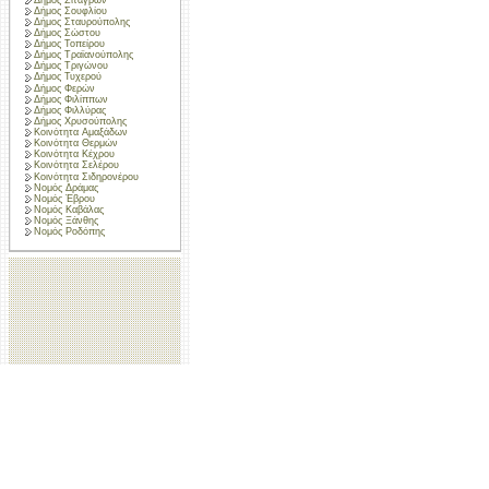
Δήμος Σουφλίου
Δήμος Σταυρούπολης
Δήμος Σώστου
Δήμος Τοπείρου
Δήμος Τραϊανούπολης
Δήμος Τριγώνου
Δήμος Τυχερού
Δήμος Φερών
Δήμος Φιλίππων
Δήμος Φιλλύρας
Δήμος Χρυσούπολης
Κοινότητα Αμαξάδων
Κοινότητα Θερμών
Κοινότητα Κέχρου
Κοινότητα Σελέρου
Κοινότητα Σιδηρονέρου
Νομός Δράμας
Νομός Έβρου
Νομός Καβάλας
Νομός Ξάνθης
Νομός Ροδόπης