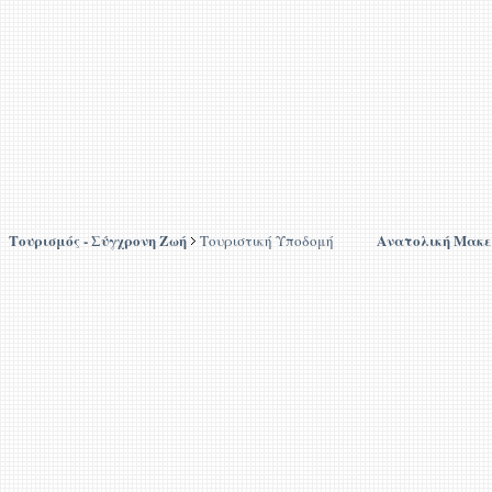
Τουρισμός - Σύγχρονη Ζωή
Ανατολική Μακε
Τουριστική Υποδομή