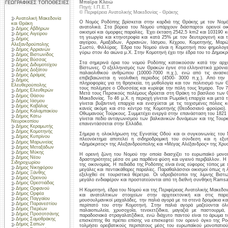
Μπαΐρα Κλειώ
ΓΕΩΓΡΑΦΙΚΕΣ ΤΟΠΟΘΕΣΙΕΣ
Πηγή: Ι.Π.Ε.Τ.
© Περιφέρεια Ανατολικής Μακεδονίας - Θράκης
Ανατολική Μακεδονία
Ο Νομός Ροδόπης βρίσκεται στην καρδιά της Θράκης με τον Νομ
και Θράκη
ανατολικά. Στα βόρεια του Νομού υπάρχουν διάσπαρτοι ορεινοί οι
Δήμος Αβδήρων
οικισμοί και όμορφες παραλίες. Έχει έκταση 2542,5 km2 και 103190 κ
Δήμος Αιγείρου
τη γεωργία και κτηνοτροφία και κατά 25% με τον δευτερογενή και 
Δήμος
αιγείρου, Αμαξάδων, Αρριανών, Ιάσμου, Κέχρου, Κομοτηνής, Μαρ
Αλεξανδρούπολης
Σωστύ, Φιλλύρας. Έδρα του Νομού είναι η Κομοτηνή που φημολογεί
Δήμος Αρριανών
γύρω στον 4ο αιώνα μ.Χ. Στην Κομοτηνή έχει την έδρα του το Δημοκρ
Δήμος Βιστωνίδος
Δήμος Βύσσας
Στα σημερινά όρια του νομού Ροδόπης κατοικούσαν κατά την αρχαί
Δήμος Διδυμοτείχου
Βίστωνες. Ο εξελληνισμός των Θρακών έγινε στα ελληνιστικά χρόνια.
Δήμος Δοξάτου
παλαιολιθικού ανθρώπου (10000-7000 π.χ.), ενώ από τις ανασκ
Δήμος Δράμας
επιβεβαιώνεται η νεολιθική περίοδος (4500- 3000 π.χ.). Από την
Δήμος
πληροφορίες για τη θρησκεία, τη μυθολογία και τον πολιτισμό των
Ελευθερούπολης
τους πολέμησε ο Οδυσσέας και κυρίεψε την πόλη τους Ίσμαρο. Τον 7
Δήμος Ελευθερών
Μετά τους Περσικούς πολέμους ιδρύεται στη Θράκη το βασίλειο των
Δήμος Θάσου
Μακεδονίας. Το 46 μ.Χ. η περιοχή γίνεται Ρωμαϊκή επαρχία και μετά
Δήμος Ιάσμου
γίνεται βυζαντινή επαρχία και ενισχύεται με τις τειχισμένες πόλει
Δήμος Καβάλας
κανείς ακόμη και στο κέντρο της Κομοτηνής (Θεοδοσιανό φρούριο).
Δήμος Καλαμπακίου
Οθωμανούς Τούρκους. Συμμετέχει ενεργά στην επανάσταση του 1821 κ
Δήμος Κάτω
γίνεται πεδίο ανταγωνισμού των βαλκανικών δυνάμεων και της Τουρκί
Νευροκοπίου
επανεντάσσεται στην Ελλάδα.
Δήμος Κεραμωτής
Δήμος Κομοτηνής
Σήμερα η ολοκλήρωση της Εγνατίας Οδού και οι συγκοινωνίες του 
Δήμος Κυπρίνου
πλεονέκτημα αποτελεί η σιδηροδρομική του σύνδεση και η εξ
Δήμος Μαρωνείας
«Δημόκριτος» της Αλεξανδρούπολης και «Μέγας Αλέξανδρος» της Χρυ
Δήμος Μεταξάδων
Δήμος Μύκης
Η ορεινή ζώνη του Νομού την οποία διασχίζει το ευρωπαϊκό μονοπ
Δήμος Νέου
δραστηριότητες μέσα σε μια παρθένα φύση και υγιεινό περιβάλλον. Η
Σιδηροχωρίου
της οικονομίας. Η πεδιάδα της Ροδόπης είναι ένας εύφορος τόπος με π
Δήμος Νικηφόρου
μεγάλες και πεντακάθαρες παραλίες. Παραθαλάσσιοι οικισμοί όπως η
Δήμος Ξάνθης
εξελιχθεί σε τουριστικά θέρετρα. Οι υδροβιότοποι της λίμνης Βιστ
Δήμος Ορεινού
μεγάλο ενδιαφέρον και προστατεύονται από τη διεθνή συνθήκη Ramsa
Δήμος Ορεστιάδας
Δήμος Ορφανού
Η Κομοτηνή, έδρα του Νομού και της Περιφέρειας Ανατολικής Μακεδον
Δήμος Ορφέα
και ανατολίτικων στοιχείων στην αρχιτεκτονική και στις παρα
Δήμος Παγγαίου
μουσουλμανικοί μαχαλάδες, την παλιά αγορά με τα στενά δρομάκια κα
Δήμος Παρανεστίου
περίπατό του στην Κομοτηνή. Στην παλιά αγορά μαζεύονται όλοι
Δήμος Πιερέων
παλαιοπωλεία, χρυσοχοΐα, τενεκετζίδικα, μαγαζιά με παστουρμά,
Δήμος Προσοτσάνης
παραδοσιακά στραγαλατζίδικα, ενώ διάχυτο παντού είναι το άρωμα 
Δήμος Σαμοθράκης
επισκέπτης θα πρέπει επίσης να επισκεφτεί τον ορεινό όγκο της Ρ
Δήμος Σαπών
τολμήσει ορειβατικούς περιπάτους μέσς του ευρωπαϊκού μονοπατιο