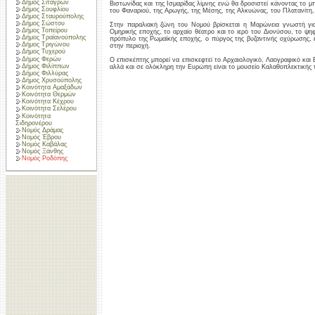
Δήμος Σιταγρών
Βιστωνίδας και της Ισμαρίδας λίμνης ενώ θα δροσιστεί κάνοντας το μ
Δήμος Σουφλίου
του Φαναριού, της Αρωγής, της Μέσης, της Αλκυώνας, του Πλατανίτη
Δήμος Σταυρούπολης
Δήμος Σώστου
Στην παραλιακή ζώνη του Νομού βρίσκεται η Μαρώνεια γνωστή για 
Δήμος Τοπείρου
Ομηρικής εποχής, το αρχαίο θέατρο και το ιερό του Διονύσου, το ψη
Δήμος Τραϊανούπολης
πρόπυλο της Ρωμαϊκής εποχής, ο πύργος της βυζαντινής οχύρωσης, ε
Δήμος Τριγώνου
στην περιοχή.
Δήμος Τυχερού
Δήμος Φερών
Ο επισκέπτης μπορεί να επισκεφτεί το Αρχαιολογικό, Λαογραφικό και
Δήμος Φιλίππων
αλλά και σε ολόκληρη την Ευρώπη είναι το μουσείο Καλαθοπλεκτικής 
Δήμος Φιλλύρας
Δήμος Χρυσούπολης
Κοινότητα Αμαξάδων
Κοινότητα Θερμών
Κοινότητα Κέχρου
Κοινότητα Σελέρου
Κοινότητα
Σιδηρονέρου
Νομός Δράμας
Νομός Έβρου
Νομός Καβάλας
Νομός Ξάνθης
Νομός Ροδόπης