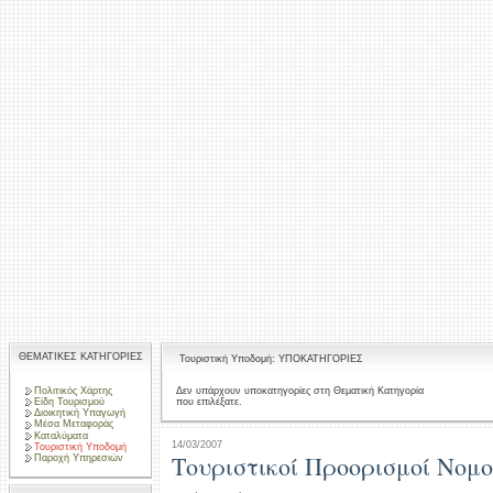
ΘΕΜΑΤΙΚΕΣ ΚΑΤΗΓΟΡΙΕΣ
Τουριστική Υποδομή: ΥΠΟΚΑΤΗΓΟΡΙΕΣ
Πολιτικός Χάρτης
Δεν υπάρχουν υποκατηγορίες στη Θεματική Κατηγορία
που επιλέξατε.
Είδη Τουρισμού
Διοικητική Υπαγωγή
Μέσα Μεταφοράς
Καταλύματα
14/03/2007
Τουριστική Υποδομή
Τουριστικοί Προορισμοί Νομο
Παροχή Υπηρεσιών