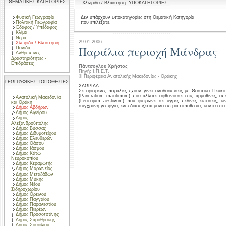
ΘΕΜΑΤΙΚΕΣ ΚΑΤΗΓΟΡΙΕΣ
Χλωρίδα / Βλάστηση: ΥΠΟΚΑΤΗΓΟΡΙΕΣ
Φυσική Γεωγραφία
Δεν υπάρχουν υποκατηγορίες στη Θεματική Κατηγορία
που επιλέξατε.
Πολιτική Γεωγραφία
Έδαφος / Υπέδαφος
Κλίμα
Νερά
29-01-2006
Χλωρίδα / Βλάστηση
Παράλια περιοχή Μάνδρας
Πανίδα
Ανθρώπινες
Δραστηριότητες -
Επιδράσεις
Πάντσογλου Χρήστος
Πηγή: Ι.Π.Ε.Τ.
© Περιφέρεια Ανατολικής Μακεδονίας - Θράκης
ΓΕΩΓΡΑΦΙΚΕΣ ΤΟΠΟΘΕΣΙΕΣ
ΧΛΩΡΙΔΑ
Σε ορισμένες παραλίες έχουν γίνει αναδασώσεις με Θασίτικο Πεύκ
(Pancratium maritimum) που άλλοτε αφθονούσε στις αμμοθίνες, απε
Ανατολική Μακεδονία
(Leucojum aestivum) που φύτρωνε σε υγρές πεδινές εκτάσεις, κιν
και Θράκη
σύγχρονη γεωργία, ενώ διασώζεται μόνο σε μια τοποθεσία, κοντά στο
Δήμος Αβδήρων
Δήμος Αιγείρου
Δήμος
Αλεξανδρούπολης
Δήμος Βύσσας
Δήμος Διδυμοτείχου
Δήμος Ελευθερών
Δήμος Θάσου
Δήμος Ιάσμου
Δήμος Κάτω
Νευροκοπίου
Δήμος Κεραμωτής
Δήμος Μαρωνείας
Δήμος Μεταξάδων
Δήμος Μύκης
Δήμος Νέου
Σιδηροχωρίου
Δήμος Ορεινού
Δήμος Παγγαίου
Δήμος Παρανεστίου
Δήμος Πιερέων
Δήμος Προσοτσάνης
Δήμος Σαμοθράκης
Δήμος Σουφλίου