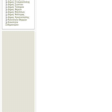
Δήμος Σταυρούπολης
Δήμος Σώστου
Δήμος Τοπείρου
Δήμος Φερών
Δήμος Φιλίππων
Δήμος Φιλλύρας
Δήμος Χρυσούπολης
Κοινότητα Θερμών
Κοινότητα
Σιδηρονέρου