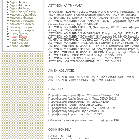
Δήμος Φερών
Δήμος Φιλίππων
ΑΣΤΥΝΟΜΙΚΑ ΤΜΗΜΑΤΑ
Δήμος Φιλλύρας
Δήμος Χρυσούπολης
ΥΠΟΔΙΕΥΘΥΝΣΗ ΑΣΦΑΛΕΙΑΣ ΑΛΕΞΑΝΔΡΟΥΠΟΛΗΣ, Γραμματεία, Τηλ.: 
Κοινότητα Αμαξάδων
Τηλ.: 25510-83456, Γραφείο Κρατικής Ασφάλειας, Τηλ.: 25510-83457.
Κοινότητα Θερμών
ΤΜΗΜΑ ΔΙΩΞΗΣ ΝΑΡΚΩΤΙΚΩΝ ΑΛΕΞΑΝΔΡΟΥΠΟΛΗΣ, Γραφείο Γραμματεί
Κοινότητα Κοτύλης
ΑΣΤΥΝΟΜΙΚΟ ΤΜΗΜΑ ΑΛΕΞΑΝΔΡΟΥΠΟΛΗΣ, Γραμματεία, Τηλ.: 255
Κοινότητα Οργάνης
Θέματα Αγορανομίας, Τηλ.: 25510-66115.
Κοινότητα Σατρών
ΑΣΤΥΝΟΜΙΚΟ ΤΜΗΜΑ ΚΗΠΩΝ, Νέα Γέφυρα, 680 12 Κήποι, Αξιωματικό
Κοινότητα Σελέρου
& Fax, Τηλ.: 25550-31100.
Νομός Δράμας
ΑΣΤΥΝΟΜΙΚΟ ΤΜΗΜΑ ΣΑΜΟΘΡΑΚΗΣ, Γραμματεία, Τηλ.: 25510-412
Νομός Έβρου
ΑΣΤΥΝΟΜΙΚΟ ΤΜΗΜΑ ΣΟΥΦΛΙΟΥ, Β. Γεωργίου 99, 684 00 Σουφλί, Αξι
Νομός Καβάλας
ΤΜΗΜΑ ΣΥΝΟΡΙΑΚΗΣ ΦΥΛΑΞΗΣ ΣΟΥΦΛΙΟΥ, Γραμματεία, Τηλ.: 2554
ΑΣΤΥΝΟΜΙΚΟ ΤΜΗΜΑ ΤΥΧΕΡΟΥ, Β. Γεωργίου 6, 680 03 Τυχερό, Αξιωμ
Νομός Ξάνθης
ΤΜΗΜΑ ΣΥΝΟΡΙΑΚΗΣ ΦΥΛΑΞΗΣ ΤΥΧΕΡΟΥ, Γραμματεία, Τηλ.: 25540
Νομός Ροδόπης
ΑΣΤΥΝΟΜΙΚΟ ΤΜΗΜΑ ΦΕΡΩΝ, Μ. Αλεξάνδρου 15, 685 00 Φέρες, Αξιω
ΤΜΗΜΑ ΣΥΝΟΡΙΑΚΗΣ ΦΥΛΑΞΗΣ ΦΕΡΩΝ, Γραμματεία, Τηλ.: 25550-2
ΑΣΤΥΝ. ΣΤΑΘΜ. ΜΙΚΡΟΥ ΔΕΡΕΙΟΥ, Τηλ.: 25540-31203.
ΑΣΤΥΝΟΜΙΚΟΣ ΣΤΑΘΜΟΣ Βύσσας, Τηλ.: 25520-71303.
ΑΣΤΥΝΟΜΙΚΟΣ ΣΤΑΘΜΟΣ ΡΙΖΙΩΝ, Τηλ.: 25520-94263.
ΛΙΜΕΝΙΚΟΣ ΑΡΧΕΣ
ΛΙΜΕΝΑΡΧΕΙΟ ΑΛΕΞΑΝΔΡΟΥΠΟΛΗΣ. Τηλ.: 25510-26468, 26619.
ΛΙΜΕΝΑΡΧΕΙΟ ΣΑΜΟΘΡΑΚΗΣ, Τηλ.: 25510-41385.
ΠΥΡOΣΒΕΣΤΙΚΗ
Πυροσβεστική Νομού Έβρου, Τηλεφωνικό Κέντρο: 199.
Πυροσβεστική Αλεξανδρούπολης, Τηλ.: 25510-26222.
Πυροσβεστική Σαμοθράκης, Τηλ.: 25510-41199.
Πυροσβεστική Πυθίου, Τηλ.: 25530-22199.
Πυροσβεστικό Κλιμάκιο Δικαίων, Τηλ.: 25560-31199.
Πυροσβεστική Σουφλίου, Τηλ.: 25540-41201.
Πυροσβεστική Φερών, Τηλ.: 25510-26222.
Ολοι οι υπόλοιποι Δήμοι απαντούνε στο τηλέφωνο 199.
ΟΔΙΚΗ ΒΟΗΘΕΙΑ
ΕΛ.ΠΑ, Τηλ.: 104.