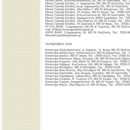
GENIKI BANK, Κωνσταντινουπόλεως 191, 682 00 Ορεστιάδας, Τηλ.: 
Εθνική Τράπεζα Ελλάδος, Λ. Δημοκρατίας 240, 681 00 Αλεξ/πολη, Τηλ
Εθνική Τράπεζα Ελλάδος,Λεωφ. Δημοκρατίας 251, 681 00 Αλεξ/πολη, 
Εθνική Τράπεζα Ελλάδος, 28ης Μαΐου 2, 683 00 Διδυμότειχο, Τηλ.: 25
Εθνική Τράπεζα Ελλάδος, Πλ.Αλεξίου, 680 07 Δίκαια, Τηλ.: 25560-312
Εθνική Τράπεζα Ελλάδος, Β.Κωνσταντίνου 81, 682 00 Ορεστιάδας, Τη
Εθνική Τράπεζα Ελλάδος, Καμαριώτισσα, 68002 Σαμοθράκη, Τηλ.: 255
Εθνική Τράπεζα Ελλάδος, 25ης Μαρτίου 23, 684 00 Σουφλί, Τηλ.: 255
Εθνική Τράπεζα Ελλάδος, Πλ.Ομονοίας 6, 685 00 Φέρες, Τηλ.: 25550-
ATTICA BANK, Λ.Δημοκρατίας 139-141 & Τυρολόης, 681 00 Αλεξ/πολ
mail: 878branchmanager@atticabank.gr.
ASPIS BANK, Λ.Δημοκρατίας 59, 681 00 Αλεξ/πολη, Τηλ.: 25510-80
Alexandroupoli@aspisbank.gr.
ΤΑΧΥΔΡΟΜΕΙΑ- ΕΛΤΑ
Κατάστημα Αλεξανδρούπολης, Δ. Καραολή - Ν. Φωκά, 681 00 Αλεξ/πολ
Κατάστημα Διδυμοτείχου, Κολοκοτρώνη 6, 683 00 Διδυμότειχο, Τηλ.: 
Καταστημα Δικαίων, 680 07 Δίκαια, Τηλ.: 25560-31213, Fax: 25560-31
Κατάστημα Καστανιών Έβρου, Εγνατίας 136, 680 08 Καστανιές Έβρου,
Κατάστημα Κυπρίνου, 14ης Μαίου 54, 680 06 Κυπρίνος, Τηλ.: 25560-2
Κατάστημα Λαβάρων, Κων/πολεως 104, 680 04 Λάβαρα, Τηλ.:25530-3
Κατάστημα Μεταξάδων, 680 10 Μεταξάδες, Τηλ.: 25530-51248.
Κατάστημα Νέας Βύσσας, 28ης Οκτωβρίου 50, 680 01 Νέα Βύσσα, Τηλ
Κατάστημα Ορεστιάδας, 11ης Διλοχίας- Ευριπίδου, 682 00 Ορεστιάδα, 
Κατάστημα Σαμοθράκης, Γράμου-Βίτσι, 680 02 Σαμοθράκη, Τηλ.: 2551
Κατάστημα Σουφλίου, Β. Γεωργίου 273, 684 00 Σουφλί, Τηλ.: 25540-2
Κατάστημα Τυχερού, Ασημακοπούλου 20, 680 03 Τυχερό, Τηλ.: 25540
Κατάστημα Φερών, 25ης Μαρτίου 24, 685 00 Φέρες, Τηλ.: 25550-2234