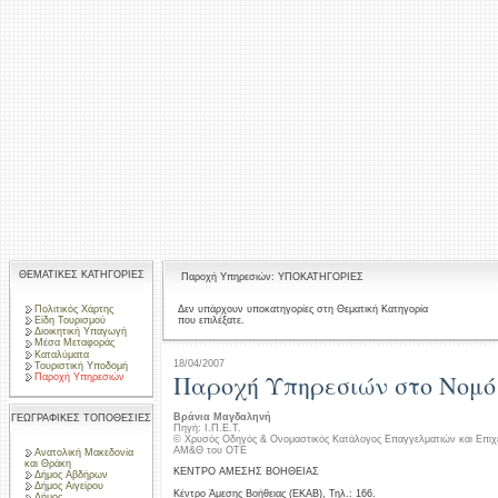
ΘΕΜΑΤΙΚΕΣ ΚΑΤΗΓΟΡΙΕΣ
Παροχή Υπηρεσιών: ΥΠΟΚΑΤΗΓΟΡΙΕΣ
Πολιτικός Χάρτης
Δεν υπάρχουν υποκατηγορίες στη Θεματική Κατηγορία
που επιλέξατε.
Είδη Τουρισμού
Διοικητική Υπαγωγή
Μέσα Μεταφοράς
Καταλύματα
18/04/2007
Τουριστική Υποδομή
Παροχή Υπηρεσιών στο Νομό
Παροχή Υπηρεσιών
Βράνια Μαγδαληνή
ΓΕΩΓΡΑΦΙΚΕΣ ΤΟΠΟΘΕΣΙΕΣ
Πηγή: Ι.Π.Ε.Τ.
© Χρυσός Οδηγός & Ονομαστικός Κατάλογος Επαγγελματιών και Επιχ
ΑΜ&Θ του ΟΤΕ
Ανατολική Μακεδονία
και Θράκη
ΚΕΝΤΡΟ ΑΜΕΣΗΣ ΒΟΗΘΕΙΑΣ
Δήμος Αβδήρων
Δήμος Αιγείρου
Κέντρο Άμεσης Βοήθειας (ΕΚΑΒ), Τηλ.: 166.
Δήμος