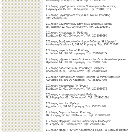
Διεύθυνση Εγνατίας 75,691 00 Τηλ: 2531029705
Σύλλογος Εργαζομένων Γενικού Νοσοκομείου Κομοτηνής
Σισμάνογλου 45, 691 00 Κομοτηνή, Τηλ: 2531037517
Σύλλογος Εργαζομένων στις Δ.Ο.Υ. Νομού Ροδόπης
Τηλ: 2531021184
Σύλλογος Εργοληπτικών Επιχ/σεων Δημοσίων Έργων
Πλ. Ειρήνης 12, 691 00 Κομοτηνή, Τηλ: 2531033641
Σύλλογος Ηπειρωτών Ν. Ροδόπης
Βενιζέλου 35, 691 00 Κομοτηνή, Τηλ: 2531036680
Σύλλογος Θεριζοαλωνιστών Νομού Ροδόπης "Η Δήμητρα"
Διεύθυνση Ορφέως 43, 691 00 Κομοτηνή, Τηλ: 2531021097
Σύλλογος Ιατρικός Νομού Ροδόπης
Α. Σούζου 14, 691 00 Κομοτηνή, Τηλ: 2531070877
Σύλλογος Ιμβρίων - Κωνστ/πολιτών - Τενεδίων Ανατολικοθρακών
Ηροδότου 14, 691 00 Κομοτηνή, Τηλ: 2531037232
Σύλλογος Καλλιτεχνών Ν. Ροδόπης "Ο Αθηνιων"
Βενιζέλου 35, 691 00 Κομοτηνή, Τηλ: 2531024028
Σύλλογος Καππαδοκών Νομού Ροδόπης "Ο Μέγας Βασίλειος"
Αγχυάλου 55, 691 00 Κομοτηνή, Τηλ: 2531027395
Σύλλογος Κομοτηναίων "Η Ένωση"
Βενιζέλου 52, 691 00 Κομοτηνή, Τηλ: 2531026675
Σύλλογος Κτηνοτροφικός Νομού Ροδόπης
Ν. Σιδηροχώρι, 691 00 Κομοτηνή, Τηλ: 2531051691
Σύλλογος Κυπρίων Θράκης
Αγχιάλου 41, 691 00 Κομοτηνή, Τηλ: 2531031707
Σύλλογος Λογιστών Νομού Ροδόπης
Πλ. Ειρήνης 52, 691 00 Κομοτηνή, Τηλ: 2531035563
Σύλλογος Μέριμνας Ειδικού Παιδιού "Άγιοι Θεόδωροι"
Μ. Σερρών, 691 00 Κομοτηνή, Τηλ: 2531033114
Σύλλογος Μορφ. Ποντίων Κομοτηνής & Περιφ. "Ο Εύξεινος Πόντος"