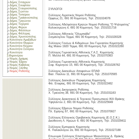
Δήμος Σιταγρών
Δήμος Σουφλίου
Δήμος Σταυρούπολης
ΣΥΛΛΟΓΟΙ
Δήμος Σώστου
Δήμος Τοπείρου
Σύλλογος Αγροτικός Νομού Ροδόπης
Δήμος Τραϊανούπολης
Ορφέως 21, 691 00 Κομοτηνή, Τηλ: 2531024076
Δήμος Τριγώνου
Δήμος Τυχερού
Σύλλογος Αδελφότητα Κρητών Νομού Ροδόπης "Ο Ψηλορείτης"
Δήμος Φερών
Κολοκοτρώνη 4, 691 00 Κομοτηνή, Τηλ: 2531021716
Δήμος Φιλίππων
Δήμος Φιλλύρας
Σύλλογος Αθλιτικός "Ολυμπιάδα"
Δήμος Χρυσούπολης
Σισμάνογλου Τέρμα, 691 00 Κομοτηνή, Τηλ: 2531028328
Κοινότητα Αμαξάδων
Κοινότητα Θερμών
Σύλλογος Γονέων & Κιδεμόνων 3ου Γυμνασίου Κομοτηνής
Κοινότητα Κέχρου
4ης Μαίου 1920 Τέρμα, 691 00 Κομοτηνή,Τηλ: 2531022260
Κοινότητα Σελέρου
Κοινότητα
Σύλλογος Γυμναστικός Αθλιτικός Γ.Α.Σ. Κομοτηνής
Σιδηρονέρου
Π. Μελλά 44, 691 00 Κομοτηνή, Τηλ: 2531070363
Νομός Δράμας
Νομός Έβρου
Σύλλογος Γυμναστικός Αθλιτικός Κομοτηνής
Νομός Καβάλας
Σοφ. Κομνηνού 15, 691 00 Κομοτηνή, Τηλ: 2531026762
Νομός Ξάνθης
Σύλλογος Δασκάλων Αποφοίτων ΕΠΑΘ
Νομός Ροδόπης
Βασ. Παύλου 11, 691 00 Κομοτηνή, Τηλ: 2531070565
Σύλλογος Δασκάλων Περιφέρειας Κομοτηνής
Φιλ. Εταιρίας, 691 00 Κομοτηνή, Τηλ: 2531022462
Σύλλογος Δικηγορικός Ροδόπης
Χ. Τρικούπη 38, 691 00 Κομοτηνή, Τηλ: 2531031163
Σύλλογος Διοικητικού & Τεχνικού Προσωπικού ΙΚΑ Θράκης
Υψηλάντου 2, 691 00 Κομοτηνή, Τηλ: 2531025649
Σύλλογος Εβριτών Νομού Ροδόπης
Πλ. Ειρήνης 67, 691 00 Κομοτηνή, Τηλ: 2531070927
Σύλλογος Ελληνικός Ορειβατικός Κομοτηνής (Ε.Ο.Σ.Κ.)
Διεύθυνση Λ. Ηρώων 6, 691 00 Κομοτηνή, Τηλ: 2531029411
Σύλλογος Εμπορικός Κομοτηνής
Κ. Παλαιολόγου 2α, 691 00 Κομοτηνή, Τηλ: 2531027188
Επωνυμία Σύλλογος Επιστημόνων Μειονότητος Δ. Θράκης