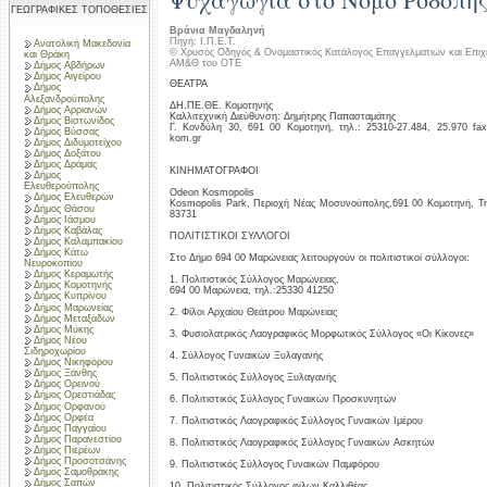
ΓΕΩΓΡΑΦΙΚΕΣ ΤΟΠΟΘΕΣΙΕΣ
Βράνια Μαγδαληνή
Πηγή: Ι.Π.Ε.Τ.
Ανατολική Μακεδονία
© Χρυσός Οδηγός & Ονομαστικός Κατάλογος Επαγγελματιών και Επιχ
και Θράκη
ΑΜ&Θ του ΟΤΕ
Δήμος Αβδήρων
Δήμος Αιγείρου
ΘΕΑΤΡΑ
Δήμος
Αλεξανδρούπολης
ΔΗ.ΠΕ.ΘΕ. Κομοτηνής
Δήμος Αρριανών
Καλλιτεχνική Διεύθυνση: Δημήτρης Παπασταμάτης
Δήμος Βιστωνίδος
Γ. Κονδύλη 30, 691 00 Κομοτηνή, τηλ.: 25310-27.484, 25.970 fax:
Δήμος Βύσσας
kom.gr
Δήμος Διδυμοτείχου
Δήμος Δοξάτου
Δήμος Δράμας
ΚΙΝΗΜΑΤΟΓΡΑΦΟΙ
Δήμος
Ελευθερούπολης
Odeon Kosmopolis
Δήμος Ελευθερών
Kosmopolis Park, Περιοχή Νέας Μοσυνούπολης,691 00 Κομοτηνή, Τηλ
Δήμος Θάσου
83731
Δήμος Ιάσμου
Δήμος Καβάλας
ΠΟΛΙΤΙΣΤΙΚΟΙ ΣΥΛΛΟΓΟΙ
Δήμος Καλαμπακίου
Δήμος Κάτω
Στο Δήμο 694 00 Μαρώνειας λειτουργούν οι πολιτιστικοί σύλλογοι:
Νευροκοπίου
Δήμος Κεραμωτής
1. Πολιτιστικός Σύλλογος Μαρώνειας,
Δήμος Κομοτηνής
694 00 Μαρώνεια, τηλ.:25330 41250
Δήμος Κυπρίνου
Δήμος Μαρωνείας
2. Φίλοι Αρχαίου Θεάτρου Μαρώνειας
Δήμος Μεταξάδων
Δήμος Μύκης
3. Φυσιολατρικός Λαογραφικός Μορφωτικός Σύλλογος «Οι Κίκονες»
Δήμος Νέου
Σιδηροχωρίου
4. Σύλλογος Γυναικών Ξυλαγανής
Δήμος Νικηφόρου
Δήμος Ξάνθης
5. Πολιτιστικός Σύλλογος Ξυλαγανής
Δήμος Ορεινού
Δήμος Ορεστιάδας
6. Πολιτιστικός Σύλλογος Γυναικών Προσκυνητών
Δήμος Ορφανού
Δήμος Ορφέα
7. Πολιτιστικός Λαογραφικός Σύλλογος Γυναικών Ιμέρου
Δήμος Παγγαίου
Δήμος Παρανεστίου
8. Πολιτιστικός Λαογραφικός Σύλλογος Γυναικών Ασκητών
Δήμος Πιερέων
Δήμος Προσοτσάνης
9. Πολιτιστικός Σύλλογος Γυναικών Παμφόρου
Δήμος Σαμοθράκης
Δήμος Σαπών
10. Πολιτιστικός Σύλλογος φίλων Καλλιθέας