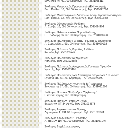
Βενιζέλου 46, 691 00 Κομοτηνή, Τηλ: 2531025411
Σύλλογος Μορφωτικός Προσωπικού ΔΕΗ Κομοηνής
Βασ. Παύλου 10, 691 00 Κομοτηνή, Τηλ: 2531022603
Σύλλογος Μουσουλμάνων Δασκάλων Αποφ. Ιεροσπουδαστηρίου
Βασ. Παύλου 43, 691 00 Κομοτηνή, Τηλ: 2531023285
Σύλλογος Οδοντιατρικός Ροδόπης
Α. Σούζου 16, 691 00 Κομοτηνή, Τηλ: 2531034304
Σύλλογος Πελοποννησίων Νομού Ροδόπης
Π. Τσαλδάρη 66, 691 00 Κομοτηνή, Τηλ: 2531036698
Σύλλογος Πολιτιστικός Γυναικών "Γυναίκα & Δημιουργία"
Α. Συμεωνίδη 1, 691 00 Κομοτηνή, Τηλ: 2531020152
Σύλλογος Πολιτιστικός Καρυδιάς & Φίλων
Καρυδιά,Τηλ: 2531035742
Σύλλογος Πολιτιστικός Κιζδερβενίων
Καλλιθέα, Τηλ: 2531038685
Σύλλογος Πολιτιστικός Λαογραφικός Γυναικών Υφαντών
Υφαντές, Τηλ: 2531033181
Σύλλογος Πολιτιστικός των Απανταχού Κιζαριωτών "Ο Πόντος"
Εγνατία 116, 691 00 Κομοτηνή, Τηλ: 2531025365
Σύλλογος Πολύτεκνων Κομοτηνής & Περιφέρειας
Ξενοφώντος 17, 691 00 Κομοτηνή, Τηλ: 2531022566
Σύλλογος Ποντίων "Αλέξανδρος Υψηλάντης"
Πλατεία Ειρήνης, 691 00 Κομοτηνή
Σύλλογος Ποντίων Γυναικών "Αυγή"
Εκτενεπόλ ΟΤ 24 Αρ 69, Τηλ: 2531033373
Σύλλογος Σαρακατσανέων Θράκης
Δημοκρίτου 1, 691 00 Κομοτηνή, Τηλ: 2531026861
Σύλλογος Σουφλιωτών Ν. Ροδόπης
Λ. Ηρώων 116, 691 00 Κομοτηνή, Τηλ: 2531027146
Σύλλογος Συμβολαιογραφικός