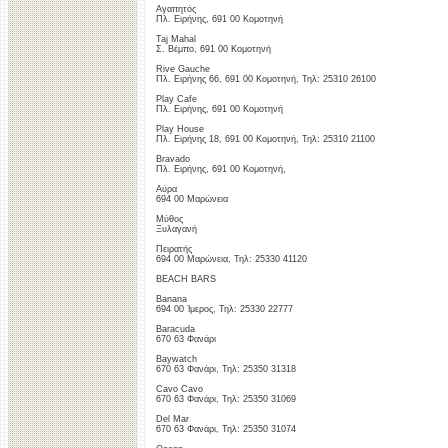
Αγαπητός
Πλ. Ειρήνης, 691 00 Κομοτηνή
Taj Mahal
Σ. Βέμπο, 691 00 Κομοτηνή
Rive Gauche
Πλ. Ειρήνης 66, 691 00 Κομοτηνή, Τηλ: 25310 26100
Play Cafe
Πλ. Ειρήνης, 691 00 Κομοτηνή
Play House
Πλ. Ειρήνης 18, 691 00 Κομοτηνή, Τηλ: 25310 21100
Bravado
Πλ. Ειρήνης, 691 00 Κομοτηνή,
Αύρα
694 00 Μαρώνεια
Μύθος
Ξυλαγανή
Πειρατής
694 00 Μαρώνεια, Τηλ: 25330 41120
BEACH BARS
Banana
694 00 Ίμερος, Τηλ: 25330 22777
Baracuda
670 63 Φανάρι
Baywatch
670 63 Φανάρι, Τηλ: 25350 31318
Cavo Cavo
670 63 Φανάρι, Τηλ: 25350 31069
Del Mar
670 63 Φανάρι, Τηλ: 25350 31074