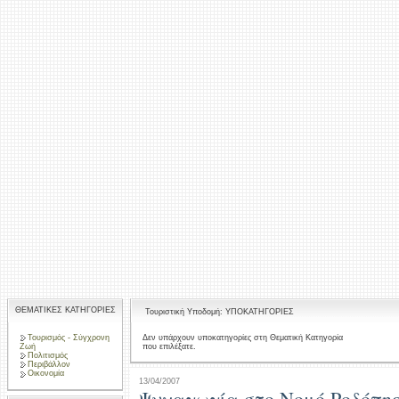
ΘΕΜΑΤΙΚΕΣ ΚΑΤΗΓΟΡΙΕΣ
Τουριστική Υποδομή: ΥΠΟΚΑΤΗΓΟΡΙΕΣ
Τουρισμός - Σύγχρονη
Δεν υπάρχουν υποκατηγορίες στη Θεματική Κατηγορία
που επιλέξατε.
Ζωή
Πολιτισμός
Περιβάλλον
Οικονομία
13/04/2007
Ψυχαγωγία στο Νομό Ροδόπη