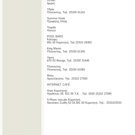
Ocean
Ίμερος
Υδρία
Πλατανίτης, Τηλ: 25330 41241
Summer Hook
Προφήτης Ηλίας
Tequila
Αλκιών
POOL BARS
Καλυψώ
691 00 Κομοτηνή, Τηλ:25310 29393
King Maron
Πλατανίτης, Τηλ: 25330 61345
Λίμνη
670 63 Φανάρι, Τηλ: 25350 31446
Πλατανίτης
Πλατανίτης, Τηλ: 25330 61065
Φιλία
Αμπελόκηποι, Τηλ: 25310 27500
INTERNET CAFÉ
Gnet Κομοτηνής
Ηροδότου 26, 621 00 Τ.Κ. , Τηλ. 0030 25310 27090
X-Plorer netcafe Κομοτηνή
Νικολάου Ζωίδη 52-54,691 00 Κομοτηνή, Τηλ.: 2531023533