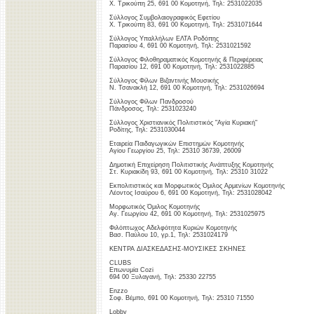
Χ. Τρικούπη 25, 691 00 Κομοτηνή, Τηλ: 2531022035
Σύλλογος Συμβολαιογραφικός Εφετίου
Χ. Τρικούπη 83, 691 00 Κομοτηνή, Τηλ: 2531071644
Σύλλογος Υπαλλήλων ΕΛΤΑ Ροδόπης
Παρασίου 4, 691 00 Κομοτηνή, Τηλ: 2531021592
Σύλλογος Φιλοθηραματικός Κομοτηνής & Περιφέρειας
Παρασίου 12, 691 00 Κομοτηνή, Τηλ: 2531022885
Σύλλογος Φίλων Βιζαντινής Μουσικής
Ν. Τσανακλή 12, 691 00 Κομοτηνή, Τηλ: 2531026694
Σύλλογος Φίλων Πανδροσού
Πάνδροσος, Τηλ: 2531023240
Σύλλογος Χριστιανικός Πολιτιστικός "Αγία Κυριακή"
Ροδίτης, Τηλ: 2531030044
Εταιρεία Παιδαγωγικών Επιστημών Κομοτηνής
Αγίου Γεωργίου 25, Τηλ: 25310 36739, 26009
Δημοτική Επιχείρηση Πολιτιστικής Ανάπτυξης Κομοτηνής
Στ. Κυριακίδη 93, 691 00 Κομοτηνή, Τηλ: 25310 31022
Εκπολιτιστικός και Μορφωτικός Όμιλος Αρμενίων Κομοτηνής
Λέοντος Ισαύρου 6, 691 00 Κομοτηνή, Τηλ: 2531028042
Μορφωτικός Όμιλος Κομοτηνής
Αγ. Γεωργίου 42, 691 00 Κομοτηνή, Τηλ: 2531025975
Φιλόπτωχος Αδελφότητα Κυριών Κομοτηνής
Βασ. Παύλου 10, γρ.1, Τηλ: 2531024179
ΚΕΝΤΡΑ ΔΙΑΣΚΕΔΑΣΗΣ-ΜΟΥΣΙΚΕΣ ΣΚΗΝΕΣ
CLUBS
Επωνυμία Cozi
694 00 Ξυλαγανή, Τηλ: 25330 22755
Enzzo
Σοφ. Βέμπο, 691 00 Κομοτηνή, Τηλ: 25310 71550
Lobby