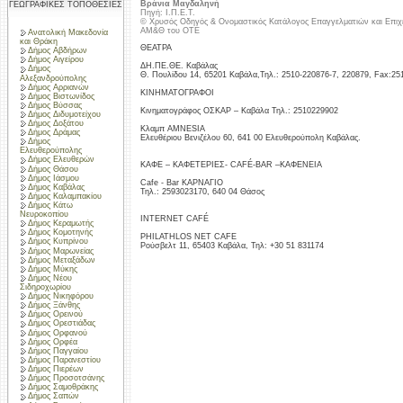
Βράνια Μαγδαληνή
ΓΕΩΓΡΑΦΙΚΕΣ ΤΟΠΟΘΕΣΙΕΣ
Πηγή: Ι.Π.Ε.Τ.
© Χρυσός Οδηγός & Ονομαστικός Κατάλογος Επαγγελματιών και Επιχ
ΑΜ&Θ του ΟΤΕ
Ανατολική Μακεδονία
και Θράκη
ΘΕΑΤΡΑ
Δήμος Αβδήρων
Δήμος Αιγείρου
ΔΗ.ΠΕ.ΘΕ. Καβάλας
Δήμος
Θ. Πουλίδου 14, 65201 Καβάλα,Τηλ.: 2510-220876-7, 220879, Fax:25
Αλεξανδρούπολης
Δήμος Αρριανών
ΚΙΝΗΜΑΤΟΓΡΑΦΟΙ
Δήμος Βιστωνίδος
Δήμος Βύσσας
Κινηματογράφος ΟΣΚΑΡ – Καβάλα Τηλ.: 2510229902
Δήμος Διδυμοτείχου
Δήμος Δοξάτου
Κλαμπ AMNESIA
Δήμος Δράμας
Ελευθέριου Βενιζέλου 60, 641 00 Ελευθερούπολη Καβάλας.
Δήμος
Ελευθερούπολης
Δήμος Ελευθερών
ΚΑΦΕ – ΚΑΦΕΤΕΡΙΕΣ- CAFÉ-BAR –ΚΑΦΕΝΕΙΑ
Δήμος Θάσου
Δήμος Ιάσμου
Cafe - Bar ΚΑΡΝΑΓΙΟ
Δήμος Καβάλας
Τηλ.: 2593023170, 640 04 Θάσος
Δήμος Καλαμπακίου
Δήμος Κάτω
Νευροκοπίου
INTERNET CAFÉ
Δήμος Κεραμωτής
Δήμος Κομοτηνής
PHILATHLOS NET CAFE
Δήμος Κυπρίνου
Ρούσβελτ 11, 65403 Καβάλα, Τηλ: +30 51 831174
Δήμος Μαρωνείας
Δήμος Μεταξάδων
Δήμος Μύκης
Δήμος Νέου
Σιδηροχωρίου
Δήμος Νικηφόρου
Δήμος Ξάνθης
Δήμος Ορεινού
Δήμος Ορεστιάδας
Δήμος Ορφανού
Δήμος Ορφέα
Δήμος Παγγαίου
Δήμος Παρανεστίου
Δήμος Πιερέων
Δήμος Προσοτσάνης
Δήμος Σαμοθράκης
Δήμος Σαπών