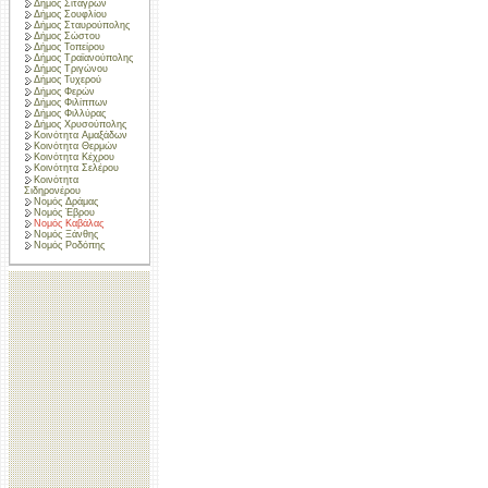
Δήμος Σιταγρών
Δήμος Σουφλίου
Δήμος Σταυρούπολης
Δήμος Σώστου
Δήμος Τοπείρου
Δήμος Τραϊανούπολης
Δήμος Τριγώνου
Δήμος Τυχερού
Δήμος Φερών
Δήμος Φιλίππων
Δήμος Φιλλύρας
Δήμος Χρυσούπολης
Κοινότητα Αμαξάδων
Κοινότητα Θερμών
Κοινότητα Κέχρου
Κοινότητα Σελέρου
Κοινότητα
Σιδηρονέρου
Νομός Δράμας
Νομός Έβρου
Νομός Καβάλας
Νομός Ξάνθης
Νομός Ροδόπης