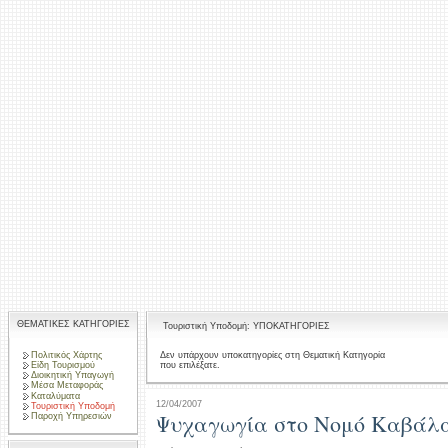
ΘΕΜΑΤΙΚΕΣ ΚΑΤΗΓΟΡΙΕΣ
Τουριστική Υποδομή: ΥΠΟΚΑΤΗΓΟΡΙΕΣ
Πολιτικός Χάρτης
Δεν υπάρχουν υποκατηγορίες στη Θεματική Κατηγορία
που επιλέξατε.
Είδη Τουρισμού
Διοικητική Υπαγωγή
Μέσα Μεταφοράς
Καταλύματα
12/04/2007
Τουριστική Υποδομή
Ψυχαγωγία στο Νομό Καβάλ
Παροχή Υπηρεσιών