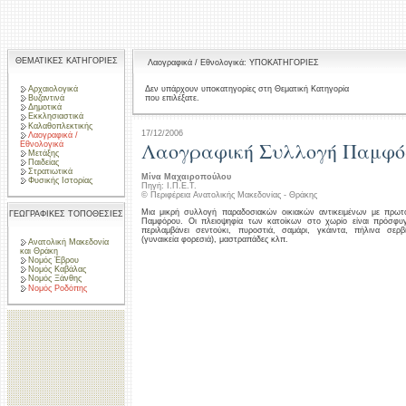
ΘΕΜΑΤΙΚΕΣ ΚΑΤΗΓΟΡΙΕΣ
Λαογραφικά / Εθνολογικά: ΥΠΟΚΑΤΗΓΟΡΙΕΣ
Αρχαιολογικά
Δεν υπάρχουν υποκατηγορίες στη Θεματική Κατηγορία
που επιλέξατε.
Βυζαντινά
Δημοτικά
Εκκλησιαστικά
Καλαθοπλεκτικής
17/12/2006
Λαογραφικά /
Λαογραφική Συλλογή Παμφό
Εθνολογικά
Μετάξης
Παιδείας
Στρατιωτικά
Μίνα Μαχαιροπούλου
Φυσικής Ιστορίας
Πηγή: Ι.Π.Ε.Τ.
© Περιφέρεια Ανατολικής Μακεδονίας - Θράκης
Μια μικρή συλλογή παραδοσιακών οικιακών αντικειμένων με πρωτ
ΓΕΩΓΡΑΦΙΚΕΣ ΤΟΠΟΘΕΣΙΕΣ
Παμφόρου. Οι πλειοψηφία των κατοίκων στο χωρίο είναι πρόσφ
περιλαμβάνει σεντούκι, πυροστιά, σαμάρι, γκάιντα, πήλινα σερ
(γυναικεία φορεσιά), μαστραπάδες κλπ.
Ανατολική Μακεδονία
και Θράκη
Νομός Έβρου
Νομός Καβάλας
Νομός Ξάνθης
Νομός Ροδόπης