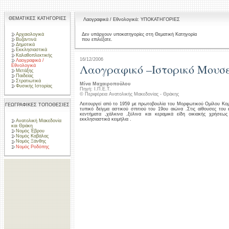
ΘΕΜΑΤΙΚΕΣ ΚΑΤΗΓΟΡΙΕΣ
Λαογραφικά / Εθνολογικά: ΥΠΟΚΑΤΗΓΟΡΙΕΣ
Αρχαιολογικά
Δεν υπάρχουν υποκατηγορίες στη Θεματική Κατηγορία
που επιλέξατε.
Βυζαντινά
Δημοτικά
Εκκλησιαστικά
Καλαθοπλεκτικής
16/12/2006
Λαογραφικά /
Λαογραφικό –Ιστορικό Μουσε
Εθνολογικά
Μετάξης
Παιδείας
Στρατιωτικά
Μίνα Μαχαιροπούλου
Φυσικής Ιστορίας
Πηγή: Ι.Π.Ε.Τ.
© Περιφέρεια Ανατολικής Μακεδονίας - Θράκης
Λειτουργεί από το 1959 με πρωτοβουλία του Μορφωτικού Ομίλου Κομ
ΓΕΩΓΡΑΦΙΚΕΣ ΤΟΠΟΘΕΣΙΕΣ
τυπικό δείγμα αστικού σπιτιού του 19ου αιώνα .Στις αίθουσες του 
κεντήματα ,χάλκινα ,ξύλινα και κεραμικά είδη οικιακής χρήσεω
εκκλησιαστικά κειμήλια .
Ανατολική Μακεδονία
και Θράκη
Νομός Έβρου
Νομός Καβάλας
Νομός Ξάνθης
Νομός Ροδόπης