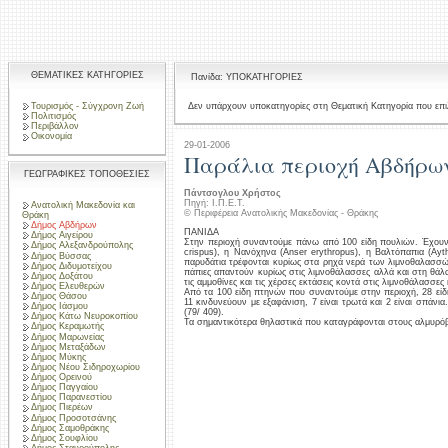
ΘΕΜΑΤΙΚΕΣ ΚΑΤΗΓΟΡΙΕΣ
Πανίδα: ΥΠΟΚΑΤΗΓΟΡΙΕΣ
Τουρισμός - Σύγχρονη Ζωή
Δεν υπάρχουν υποκατηγορίες στη Θεματική Κατηγορία που επι
Πολιτισμός
Περιβάλλον
Οικονομία
29-01-2006
Παράλια περιοχή Αβδήρω
ΓΕΩΓΡΑΦΙΚΕΣ ΤΟΠΟΘΕΣΙΕΣ
Πάντσογλου Χρήστος
Πηγή: Ι.Π.Ε.Τ.
Ανατολική Μακεδονία και
© Περιφέρεια Ανατολικής Μακεδονίας - Θράκης
Θράκη
Δήμος Αβδήρων
ΠΑΝΙΔΑ
Δήμος Αιγείρου
Στην περιοχή συναντούμε πάνω από 100 είδη πουλιών. Έχουν 
Δήμος Αλεξανδρούπολης
crispus), η Νανόχηνα (Anser erythropus), η Βαλτόπαπια (Ayth
Δήμος Βύσσας
παρυδάτια τρέφονται κυρίως στα ρηχά νερά των λιμνοθαλασσώ
Δήμος Διδυμοτείχου
πάπιες απαντούν κυρίως στις λιμνοθάλασσες αλλά και στη θά
Δήμος Δοξάτου
τις αμμοθίνες και τις χέρσες εκτάσεις κοντά στις λιμνοθάλασσες κ
Δήμος Ελευθερών
Από τα 100 είδη πτηνών που συναντούμε στην περιοχή, 28 εί
Δήμος Θάσου
11 κινδυνεύουν με εξαφάνιση, 7 είναι τρωτά και 2 είναι σπάνι
Δήμος Ιάσμου
(79/ 409).
Δήμος Κάτω Νευροκοπίου
Τα σημαντικότερα θηλαστικά που καταγράφονται στους αλμυρόβαλτ
Δήμος Κεραμωτής
Δήμος Μαρωνείας
Δήμος Μεταξάδων
Δήμος Μύκης
Δήμος Νέου Σιδηροχωρίου
Δήμος Ορεινού
Δήμος Παγγαίου
Δήμος Παρανεστίου
Δήμος Πιερέων
Δήμος Προσοτσάνης
Δήμος Σαμοθράκης
Δήμος Σουφλίου
Δήμος Σταυρούπολης