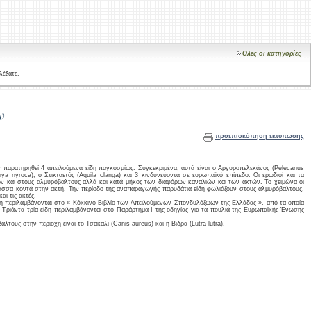
Ολες οι κατηγορίες
λέξατε.
ν
προεπισκόπηση εκτύπωσης
παρατηρηθεί 4 απειλούμενα είδη παγκοσμίως. Συγκεκριμένα, αυτά είναι ο Αργυροπελεκάνος (Pelecanus
ya nyroca), o Στικταετός (Aquila clanga) και 3 κινδυνεύοντα σε ευρωπαϊκό επίπεδο. Οι ερωδιοί και τα
ν και στους αλμυρόβαλτους αλλά και κατά μήκος των διαφόρων καναλιών και των ακτών. Το χειμώνα οι
λασσα κοντά στην ακτή. Την περίοδο της αναπαραγωγής παρυδάτια είδη φωλιάζουν στους αλμυρόβαλτους,
αι τις ακτές.
δη περιλαμβάνονται στο « Κόκκινο Βιβλίο των Απειλούμενων Σπονδυλόζωων της Ελλάδας », από τα οποία
α. Τριάντα τρία είδη περιλαμβάνονται στο Παράρτημα Ι της οδηγίας για τα πουλιά της Ευρωπαϊκής Ένωσης
ους στην περιοχή είναι το Τσακάλι (Canis aureus) και η Βίδρα (Lutra lutra).