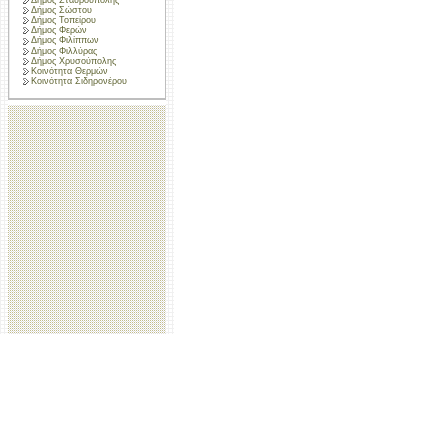
Δήμος Σώστου
Δήμος Τοπείρου
Δήμος Φερών
Δήμος Φιλίππων
Δήμος Φιλλύρας
Δήμος Χρυσούπολης
Κοινότητα Θερμών
Κοινότητα Σιδηρονέρου