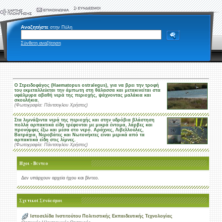
Αναζητήστε
στην Πύλη
Σύνθετη αναζήτηση
Ο Στρειδοφάγος (Haematopus ostralegus), για να βρει την τροφή
του εκμεταλλεύεται την άμπωτη στη θάλασσα και μετακινείται στα
υφάλμυρα αβαθή νερά της περιοχής, ψάχνοντας μαλάκια και
σκουλήκια.
(Φωτογραφία: Πάντσογλου Χρήστος)
Στα λιμνάζοντα νερά της περιοχής και στην υδρόβια βλάστηση
πολλά αρπακτικά είδη τρέφονται με μικρά έντομα, λάρβες και
προνύμφες έξω και μέσα στο νερό. Αράχνες, Λιβελλούλες,
Βατράχια, Νεροβάτες και Νωτονήκτες είναι μερικά από τα
αρπακτικά είδη στις λίμνες.
(Φωτογραφία: Πάντσογλου Χρήστος)
Ήχοι - Βίντεο
Δεν υπάρχουν αρχεία ήχου και βίντεο.
Σχετικοί Σύνδεσμοι
Ιστοσελίδα Ινστιτούτου Πολιτιστικής Εκπαιδευτικής Τεχνολογίας