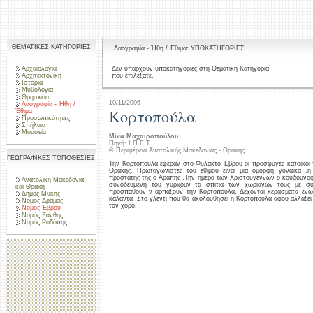
ΘΕΜΑΤΙΚΕΣ ΚΑΤΗΓΟΡΙΕΣ
Λαογραφία - Ήθη / Έθιμα: ΥΠΟΚΑΤΗΓΟΡΙΕΣ
Αρχαιολογία
Δεν υπάρχουν υποκατηγορίες στη Θεματική Κατηγορία
που επιλέξατε.
Αρχιτεκτονική
Ιστορία
Μυθολογία
Θρησκεία
10/11/2006
Λαογραφία - Ήθη /
Κορτοπούλα
Έθιμα
Προσωπικότητες
Σπήλαια
Μουσεία
Μίνα Μαχαιροπούλου
Πηγή: Ι.Π.Ε.Τ.
© Περιφέρεια Ανατολικής Μακεδονίας - Θράκης
ΓΕΩΓΡΑΦΙΚΕΣ ΤΟΠΟΘΕΣΙΕΣ
Την Κορτοπούλα έφεραν στο Φυλακτό Έβρου οι πρόσφυγες κάτοικοι 
Θράκης. Πρωταγωνιστές του εθίμου είναι μια όμορφη γυναίκα ,η
προστάτης της ο Αράπης .Την ημέρα των Χριστουγέννων ο κουδουνοφ
Ανατολική Μακεδονία
συνοδευμένη του γυρίζουν τα σπίτια των χωριανών τους με συ
και Θράκη
προσπαθούν ν αρπάξουν την Κορτοπούλα. Δέχονται κεράσματα ενώ 
Δήμος Μύκης
κάλαντα .Στο γλέντι που θα ακολουθήσει η Κορτοπούλα αφού αλλάξει 
Νομός Δράμας
τον χορό.
Νομός Έβρου
Νομός Ξάνθης
Νομός Ροδόπης