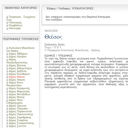
ΘΕΜΑΤΙΚΕΣ ΚΑΤΗΓΟΡΙΕΣ
Έδαφος / Υπέδαφος: ΥΠΟΚΑΤΗΓΟΡΙΕΣ
Τουρισμός - Σύγχρονη
Δεν υπάρχουν υποκατηγορίες στη Θεματική Κατηγορία
που επιλέξατε.
Ζωή
Πολιτισμός
Περιβάλλον
Οικονομία
08/04/2006
Θάσος
ΓΕΩΓΡΑΦΙΚΕΣ ΤΟΠΟΘΕΣΙΕΣ
Στυλιανός Σκιάς
Πηγή: Ι.Π.Ε.Τ.
Ανατολική Μακεδονία
© Περιφέρεια Ανατολικής Μακεδονίας - Θράκης
και Θράκη
Δήμος Αβδήρων
ΕΔΑΦΟΣ / ΥΠΕΔΑΦΟΣ
Δήμος Αιγείρου
Το νησί της Θάσου ανήκει γεωλογικά στην Περιροδοπική Γεωτεκτονική
Δήμος
(που εμφανίζει λοφώδες και ορεινό, κυρίως, ανάγλυφο), μ
Αλεξανδρούπολης
κρυσταλλοσχιστώδη (μεταμορφωμένα) σκληρά πετρώματα. Κυριαρχούν
Δήμος Βύσσας
το εσωτερικό έως τις ακτές, κατά θέσεις) και ακολουθούν οι γνεύσι
Δήμος Διδυμοτείχου
μεταμορφωμένα πετρώματα, με κύρια ανάπτυξη τους στο κεντρικό-εσ
Δήμος Δοξάτου
Στις παράκτιες περιοχές με πεδινό-λοφώδες ανάγλυφο (κυρίως στην 
Δήμος Ελευθερών
μικτοί, χαλαροί εδαφικοί σχηματισμοί (μίγματα από αμμοϊλύες, χαλί
Δήμος Θάσου
ηλικίας απόθεσης από τη δράση των υδρορρευμάτων της ευρύτερη
Δήμος Ιάσμου
Παναγιάς εμφανίζονται σχηματισμοί ασβεστολίθων (ιζηματογενή π
Δήμος Κάτω
μαρμάρου, γνωστά από την αρχαιότητα, είναι ιδιαίτερης αξίας 
Νευροκοπίου
συστηματική εκμετάλλευση.
Δήμος Κεραμωτής
Δήμος Μαρωνείας
Δήμος Μεταξάδων
Δήμος Μύκης
Δήμος Νέου
Σιδηροχωρίου
Δήμος Ορεινού
Δήμος Παγγαίου
Δήμος Παρανεστίου
Δήμος Προσοτσάνης
Δήμος Σαμοθράκης
Δήμος Σουφλίου
Δήμος Σταυρούπολης
Δήμος Σώστου