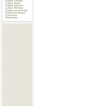
Δήμος Τοπείρου
Δήμος Φερών
Δήμος Φιλίππων
Δήμος Φιλλύρας
Δήμος Χρυσούπολης
Κοινότητα Θερμών
Κοινότητα
Σιδηρονέρου