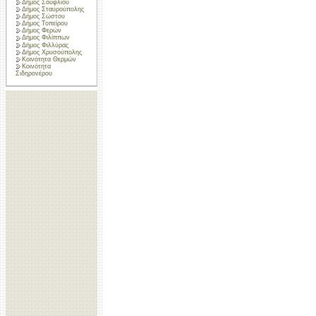
Δήμος Σουφλίου
Δήμος Σταυρούπολης
Δήμος Σώστου
Δήμος Τοπείρου
Δήμος Φερών
Δήμος Φιλίππων
Δήμος Φιλλύρας
Δήμος Χρυσούπολης
Κοινότητα Θερμών
Κοινότητα
Σιδηρονέρου