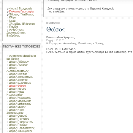
Πολιτική Γεωγραφία: ΥΠΟΚΑΤΗΓΟΡΙΕΣ
Φυσική Γεωγραφία
Δεν υπάρχουν υποκατηγορίες στη Θεματική Κατηγορία
που επιλέξατε.
Πολιτική Γεωγραφία
Έδαφος / Υπέδαφος
Κλίμα
Νερά
08/04/2006
Χλωρίδα / Βλάστηση
Θάσος
Πανίδα
Ανθρώπινες
Δραστηριότητες -
Επιδράσεις
Πάντσογλου Χρήστος
Πηγή: Ι.Π.Ε.Τ.
© Περιφέρεια Ανατολικής Μακεδονίας - Θράκης
ΓΕΩΓΡΑΦΙΚΕΣ ΤΟΠΟΘΕΣΙΕΣ
ΠΟΛΙΤΙΚΗ ΓΕΩΓΡΑΦΙΑ
ΠΛΗΘΥΣΜΟΣ: Ο δήμος Θάσου έχει πληθυσμό 13.765 κατοίκους, στο 
Ανατολική Μακεδονία
και Θράκη
Δήμος Αβδήρων
Δήμος Αιγείρου
Δήμος
Αλεξανδρούπολης
Δήμος Βύσσας
Δήμος Διδυμοτείχου
Δήμος Δοξάτου
Δήμος Ελευθερών
Δήμος Θάσου
Δήμος Ιάσμου
Δήμος Κάτω
Νευροκοπίου
Δήμος Κεραμωτής
Δήμος Μαρωνείας
Δήμος Μεταξάδων
Δήμος Μύκης
Δήμος Νέου
Σιδηροχωρίου
Δήμος Ορεινού
Δήμος Παγγαίου
Δήμος Παρανεστίου
Δήμος Πιερέων
Δήμος Προσοτσάνης
Δήμος Σαμοθράκης