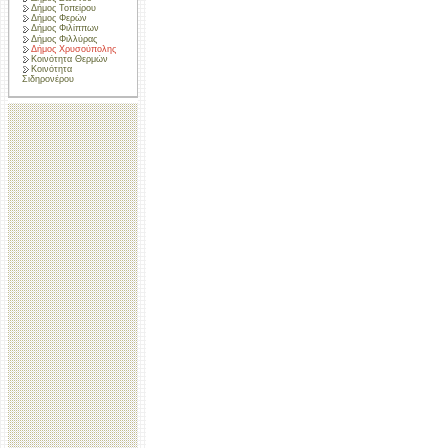
Δήμος Τοπείρου
Δήμος Φερών
Δήμος Φιλίππων
Δήμος Φιλλύρας
Δήμος Χρυσούπολης
Κοινότητα Θερμών
Κοινότητα
Σιδηρονέρου