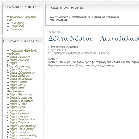
ΘΕΜΑΤΙΚΕΣ ΚΑΤΗΓΟΡΙΕΣ
Κλίμα: ΥΠΟΚΑΤΗΓΟΡΙΕΣ
Τουρισμός - Σύγχρονη
Δεν υπάρχουν υποκατηγορίες στη Θεματική Κατηγορία
που επιλέξατε.
Ζωή
Πολιτισμός
Περιβάλλον
Οικονομία
22/02/2007
Δέλτα Νέστου – Λιμνοθάλασ
ΓΕΩΓΡΑΦΙΚΕΣ ΤΟΠΟΘΕΣΙΕΣ
Πάντσογλου Χρήστος
Πηγή: Ι.Π.Ε.Τ.
Ανατολική Μακεδονία
© Περιφέρεια Ανατολικής Μακεδονίας - Θράκης
και Θράκη
Δήμος Αβδήρων
ΚΛΙΜΑ
Δήμος Αιγείρου
ΚΛΙΜΑ: Το κλίμα, σε ολόκληρη την περιοχή του Δέλτα και των λιμνο
Δήμος
θερμοκρασία, συχνές βροχές και ψυχρούς χειμώνες.
Αλεξανδρούπολης
Δήμος Βύσσας
Δήμος Διδυμοτείχου
Δήμος Δοξάτου
Δήμος Ελευθερών
Δήμος Θάσου
Δήμος Ιάσμου
Δήμος Κάτω
Νευροκοπίου
Δήμος Κεραμωτής
Δήμος Μαρωνείας
Δήμος Μεταξάδων
Δήμος Μύκης
Δήμος Νέου
Σιδηροχωρίου
Δήμος Ορεινού
Δήμος Παγγαίου
Δήμος Παρανεστίου
Δήμος Πιερέων
Δήμος Προσοτσάνης
Δήμος Σαμοθράκης
Δήμος Σουφλίου
Δήμος Σταυρούπολης
Δήμος Σώστου