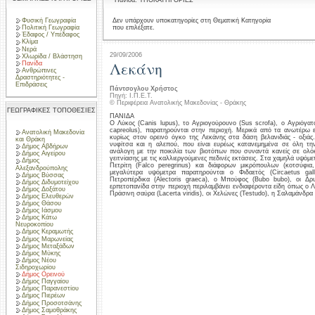
Πανίδα: ΥΠΟΚΑΤΗΓΟΡΙΕΣ
Φυσική Γεωγραφία
Δεν υπάρχουν υποκατηγορίες στη Θεματική Κατηγορία
που επιλέξατε.
Πολιτική Γεωγραφία
Έδαφος / Υπέδαφος
Κλίμα
Νερά
29/09/2006
Χλωρίδα / Βλάστηση
Λεκάνη
Πανίδα
Ανθρώπινες
Δραστηριότητες -
Επιδράσεις
Πάντσογλου Χρήστος
Πηγή: Ι.Π.Ε.Τ.
© Περιφέρεια Ανατολικής Μακεδονίας - Θράκης
ΓΕΩΓΡΑΦΙΚΕΣ ΤΟΠΟΘΕΣΙΕΣ
ΠΑΝΙΔΑ
Ο Λύκος (Canis lupus), το Αγριογούρουνο (Sus scrofa), ο Αγριόγατος
capreolus), παρατηρούνται στην περιοχή. Μερικά από τα ανωτέρω ε
Ανατολική Μακεδονία
κυρίως στον ορεινό όγκο της Λεκάνης στα δάση βελανιδιάς - οξιάς
και Θράκη
νυφίτσα και η αλεπού, που είναι ευρέως κατανεμημένα σε όλη την
Δήμος Αβδήρων
ανάλογη με την ποικιλία των βιοτόπων που συναντά κανείς σε ολό
Δήμος Αιγείρου
γειτνίασης με τις καλλιεργούμενες πεδινές εκτάσεις. Στα χαμηλά υψόμε
Δήμος
Πετρίτη (Falco peregrinus) και διάφορων μικρόπουλων (κοτσύφια, 
Αλεξανδρούπολης
μεγαλύτερα υψόμετρα παρατηρούνται ο Φιδαετός (Circaetus gall
Δήμος Βύσσας
Πετροπέρδικα (Alectoris graeca), ο Μπούφος (Bubo bubo), οι Δρ
Δήμος Διδυμοτείχου
ερπετοπανίδα στην περιοχή περιλαμβάνει ενδιαφέροντα είδη όπως ο Λα
Δήμος Δοξάτου
Πράσινη σαύρα (Lacerta viridis), οι Χελώνες (Testudo), η Σαλαμάνδρ
Δήμος Ελευθερών
Δήμος Θάσου
Δήμος Ιάσμου
Δήμος Κάτω
Νευροκοπίου
Δήμος Κεραμωτής
Δήμος Μαρωνείας
Δήμος Μεταξάδων
Δήμος Μύκης
Δήμος Νέου
Σιδηροχωρίου
Δήμος Ορεινού
Δήμος Παγγαίου
Δήμος Παρανεστίου
Δήμος Πιερέων
Δήμος Προσοτσάνης
Δήμος Σαμοθράκης