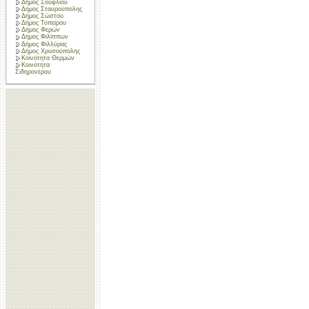
Δήμος Σουφλίου
Δήμος Σταυρούπολης
Δήμος Σώστου
Δήμος Τοπείρου
Δήμος Φερών
Δήμος Φιλίππων
Δήμος Φιλλύρας
Δήμος Χρυσούπολης
Κοινότητα Θερμών
Κοινότητα
Σιδηρονέρου