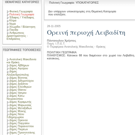
ΘΕΜΑΤΙΚΕΣ ΚΑΤΗΓΟΡΙΕΣ
Πολιτική Γεωγραφία: ΥΠΟΚΑΤΗΓΟΡΙΕΣ
Φυσική Γεωγραφία
Δεν υπάρχουν υποκατηγορίες στη Θεματική Κατηγορία
που επιλέξατε.
Πολιτική Γεωγραφία
Έδαφος / Υπέδαφος
Κλίμα
Νερά
28-11-2005
Χλωρίδα / Βλάστηση
Ορεινή περιοχή Λειβαδίτη
Πανίδα
Ανθρώπινες
Δραστηριότητες -
Επιδράσεις
Πάντσογλου Χρήστος
Πηγή: Ι.Π.Ε.Τ.
© Περιφέρεια Ανατολικής Μακεδονίας - Θράκης
ΓΕΩΓΡΑΦΙΚΕΣ ΤΟΠΟΘΕΣΙΕΣ
ΠΟΛΙΤΙΚΗ ΓΕΩΓΡΑΦΙΑ
ΠΛΗΘΥΣΜΟΣ: Κάτοικοι 68 που διαμένουν στο χωριό του Λειβαδίτη
κατοίκους.
Ανατολική Μακεδονία
και Θράκη
Δήμος Αβδήρων
Δήμος Αιγείρου
Δήμος
Αλεξανδρούπολης
Δήμος Βύσσας
Δήμος Διδυμοτείχου
Δήμος Δοξάτου
Δήμος Ελευθερών
Δήμος Θάσου
Δήμος Ιάσμου
Δήμος Κάτω
Νευροκοπίου
Δήμος Κεραμωτής
Δήμος Μαρωνείας
Δήμος Μεταξάδων
Δήμος Μύκης
Δήμος Νέου
Σιδηροχωρίου
Δήμος Ορεινού
Δήμος Παγγαίου
Δήμος Παρανεστίου
Δήμος Πιερέων
Δήμος Προσοτσάνης