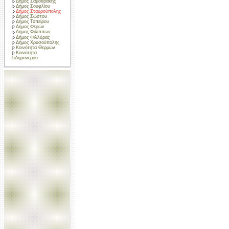
Δήμος Σαμοθράκης
Δήμος Σουφλίου
Δήμος Σταυρούπολης
Δήμος Σώστου
Δήμος Τοπείρου
Δήμος Φερών
Δήμος Φιλίππων
Δήμος Φιλλύρας
Δήμος Χρυσούπολης
Κοινότητα Θερμών
Κοινότητα
Σιδηρονέρου