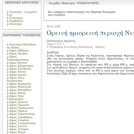
ΘΕΜΑΤΙΚΕΣ ΚΑΤΗΓΟΡΙΕΣ
Χλωρίδα / Βλάστηση: ΥΠΟΚΑΤΗΓΟΡΙΕΣ
Τουρισμός - Σύγχρονη
Δεν υπάρχουν υποκατηγορίες στη Θεματική Κατηγορία
που επιλέξατε.
Ζωή
Πολιτισμός
Περιβάλλον
Οικονομία
30-01-2006
Ορεινή ημιορεινή περιοχή Ν
ΓΕΩΓΡΑΦΙΚΕΣ ΤΟΠΟΘΕΣΙΕΣ
Πάντσογλου Χρήστος
Πηγή: Ι.Π.Ε.Τ.
Ανατολική Μακεδονία
© Περιφέρεια Ανατολικής Μακεδονίας - Θράκης
και Θράκη
Δήμος Αβδήρων
ΧΛΩΡΙΔΑ
Δήμος Αιγείρου
Στους λόφους, αμέσως βόρεια της Κομοτηνής, παρατηρούμε θάμνους
Δήμος
είδη της μεσογειακής μακίας. Ανάμεσα στους θαμνότοπους, σε π
Αλεξανδρούπολης
χρησιμεύουν ως χωράφια ή βοσκολίβαδα.
Δήμος Βύσσας
Στις πλαγιές των βουνών, σε υψόμετρο από 300 μ. μέχρι 800 μ. πε
Δήμος Διδυμοτείχου
των φυλλοβόλων δρυών, ανάμεσα στα οποία αναπτύσσονται χέρσες εκ
Δήμος Ελευθερών
Στην ανώτερη περιοχή, πάνω από τα 800 μ κατά μήκος των συνόρ
Δήμος Θάσου
Ανατολικής Οξιάς (Fagus moesiaca) που διακόπτονται από ξέφωτα και
Δήμος Ιάσμου
Δήμος Κάτω
Νευροκοπίου
Δήμος Κεραμωτής
Δήμος Μαρωνείας
Δήμος Μεταξάδων
Δήμος Μύκης
Δήμος Νέου
Σιδηροχωρίου
Δήμος Ορεινού
Δήμος Παγγαίου
Δήμος Παρανεστίου
Δήμος Πιερέων
Δήμος Προσοτσάνης
Δήμος Σαμοθράκης
Δήμος Σουφλίου
Δήμος Σταυρούπολης
Δήμος Σώστου
Δήμος Τοπείρου
Δήμος Φερών