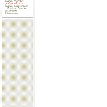
Δήμος Φιλίππων
Δήμος Φιλλύρας
Δήμος Χρυσούπολης
Κοινότητα Θερμών
Κοινότητα
Σιδηρονέρου