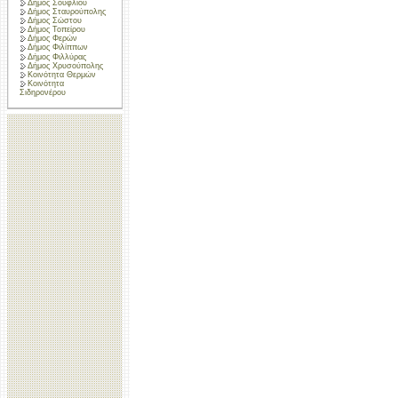
Δήμος Σουφλίου
Δήμος Σταυρούπολης
Δήμος Σώστου
Δήμος Τοπείρου
Δήμος Φερών
Δήμος Φιλίππων
Δήμος Φιλλύρας
Δήμος Χρυσούπολης
Κοινότητα Θερμών
Κοινότητα
Σιδηρονέρου