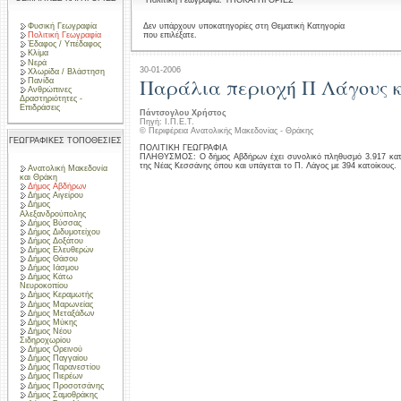
Πολιτική Γεωγραφία: ΥΠΟΚΑΤΗΓΟΡΙΕΣ
Φυσική Γεωγραφία
Δεν υπάρχουν υποκατηγορίες στη Θεματική Κατηγορία
που επιλέξατε.
Πολιτική Γεωγραφία
Έδαφος / Υπέδαφος
Κλίμα
Νερά
30-01-2006
Χλωρίδα / Βλάστηση
Παράλια περιοχή Π Λάγους κ
Πανίδα
Ανθρώπινες
Δραστηριότητες -
Επιδράσεις
Πάντσογλου Χρήστος
Πηγή: Ι.Π.Ε.Τ.
© Περιφέρεια Ανατολικής Μακεδονίας - Θράκης
ΓΕΩΓΡΑΦΙΚΕΣ ΤΟΠΟΘΕΣΙΕΣ
ΠΟΛΙΤΙΚΗ ΓΕΩΓΡΑΦΙΑ
ΠΛΗΘΥΣΜΟΣ: Ο δήμος Αβδήρων έχει συνολικό πληθυσμό 3.917 κατοί
της Νέας Κεσσάνης όπου και υπάγεται το Π. Λάγος με 394 κατοίκους.
Ανατολική Μακεδονία
και Θράκη
Δήμος Αβδήρων
Δήμος Αιγείρου
Δήμος
Αλεξανδρούπολης
Δήμος Βύσσας
Δήμος Διδυμοτείχου
Δήμος Δοξάτου
Δήμος Ελευθερών
Δήμος Θάσου
Δήμος Ιάσμου
Δήμος Κάτω
Νευροκοπίου
Δήμος Κεραμωτής
Δήμος Μαρωνείας
Δήμος Μεταξάδων
Δήμος Μύκης
Δήμος Νέου
Σιδηροχωρίου
Δήμος Ορεινού
Δήμος Παγγαίου
Δήμος Παρανεστίου
Δήμος Πιερέων
Δήμος Προσοτσάνης
Δήμος Σαμοθράκης