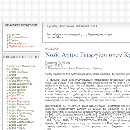
ΘΕΜΑΤΙΚΕΣ ΚΑΤΗΓΟΡΙΕΣ
Ορθόδοξα Χριστιανικά: ΥΠΟΚΑΤΗΓΟΡΙΕΣ
Αρμενικά
Δεν υπάρχουν υποκατηγορίες στη Θεματική Κατηγορία
που επιλέξατε.
Ρωμαιοκαθολικά
Εβραϊκά
Μουσουλμανικά
Ορθόδοξα Χριστιανικά
04.12.2006
Ναός Αγίου Γεωργίου στον Κ
ΓΕΩΓΡΑΦΙΚΕΣ ΤΟΠΟΘΕΣΙΕΣ
Γεώργιος Τσιγάρας
Πηγή: Ι.Π.Ε.Τ.
Ανατολική Μακεδονία
© Περιφέρεια Ανατολικής Μακεδονίας – Θράκης
και Θράκη
Δήμος Αβδήρων
Θέση: Βρίσκεται στο εγκαταλελειμμένο χωριό Κριθαρά, 14 περίπου χιλ
Δήμος
Αλεξανδρούπολης
Το Μνημείο: Είναι ένας εγγεγραμμένος σταυροειδής τετρακιόνιος ν
Δήμος Βιστωνίδος
όμως έχει σχήμα Π και κάμπτεται στη βορειοδυτική και νοτιοδυτική 
Δήμος Διδυμοτείχου
πάνω από το περίστωο που καλύπτεται, όπως και το περίστωο μέ θ
Δήμος Δοξάτου
ερήμωσης. Το μεγαλύτερο μέρος της στέγης του έχει καταπέσει
Δήμος Δράμας
Η ανοικοδόμηση του ναού τοποθετείται μετά τα μέσα του 19ου αιώνα,
Δήμος Θάσου
και τα διακοσμητικά σχέδια χρονολογούνται το 1886, όπως φαίνετ
Δήμος Κάτω
παράσταση του αγίου Γεωργίου που βρίσκεται στη νότια είσοδο του
Νευροκοπίου
διακόσμηση του υπερθύρου στης δυτικής εισόδου του ναού.
Δήμος Κομοτηνής
Δήμος Μαρωνείας
Βιβλιογραφία: Ε. ΚΟΥΡΚΟΥΤΙΔΟΥ-ΝΙΚΟΛΑΪΔΟΥ, Βυζαντινά και Μεσ
Δήμος Ξάνθης
Θράκης, Αρχαιολογικόν Δελτίον 27 (1972) Β2 Χρονικά• Α. ΣΤ
Δήμος Προσοτσάνης
δραστηριότητας σε μνημεία και αρχαιολογικούς χώρους του Νομού Δράμ
Δήμος Σαμοθράκης
το 1971-1980, Δραμινά Χρονικά 2 (1981)• Ξ. ΣΑΒΒΟΠΟΥΛΟΥ-ΚΑΤΣΙΚΗ
Δήμος Σαπών
Η Δράμα και η περιοχή της, Ιστορία και Πολιτισμός, Πρακτικά Επι
Δήμος Σουφλίου
1989, Δράμα 1996• Ξ. ΣΑΒΒΟΠΟΥΛΟΥ-ΚΑΤΣΙΚΗ, Η μεταβυζαντινή 
Δήμος Σταυρούπολης
Δράμας, Η Δράμα και η περιοχή της, Ιστορία και Πολιτισμός, τόμ
Δήμος Σώστου
Ταπεινή ωραιότητα, Ξεχωριστές λεπτομέρειες από τη ζωγραφική τω
Δήμος Φερών
1999.