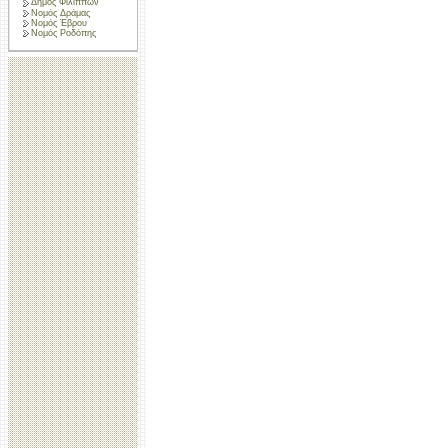
Δήμος Φιλίππων
Νομός Δράμας
Νομός Έβρου
Νομός Ροδόπης