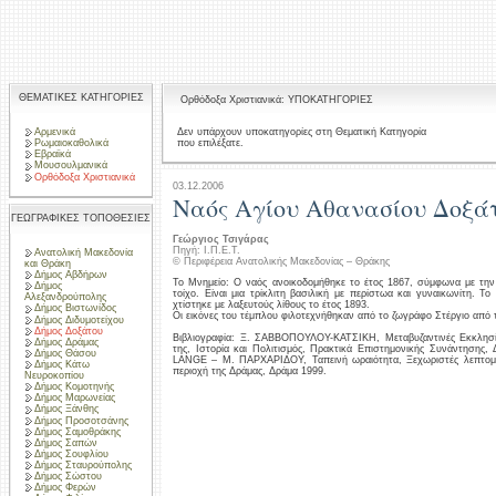
ΘΕΜΑΤΙΚΕΣ ΚΑΤΗΓΟΡΙΕΣ
Ορθόδοξα Χριστιανικά: ΥΠΟΚΑΤΗΓΟΡΙΕΣ
Αρμενικά
Δεν υπάρχουν υποκατηγορίες στη Θεματική Κατηγορία
που επιλέξατε.
Ρωμαιοκαθολικά
Εβραϊκά
Μουσουλμανικά
Ορθόδοξα Χριστιανικά
03.12.2006
Ναός Αγίου Αθανασίου Δοξά
ΓΕΩΓΡΑΦΙΚΕΣ ΤΟΠΟΘΕΣΙΕΣ
Γεώργιος Τσιγάρας
Πηγή: Ι.Π.Ε.Τ.
Ανατολική Μακεδονία
© Περιφέρεια Ανατολικής Μακεδονίας – Θράκης
και Θράκη
Δήμος Αβδήρων
Το Μνημείο: Ο ναός ανοικοδομήθηκε το έτος 1867, σύμφωνα με την 
Δήμος
τοίχο. Είναι μια τρίκλιτη βασιλική με περίστωα και γυναικωνίτη. Τ
Αλεξανδρούπολης
χτίστηκε με λαξευτούς λίθους το έτος 1893.
Δήμος Βιστωνίδος
Οι εικόνες του τέμπλου φιλοτεχνήθηκαν από το ζωγράφο Στέργιο από τ
Δήμος Διδυμοτείχου
Δήμος Δοξάτου
Βιβλιογραφία: Ξ. ΣΑΒΒΟΠΟΥΛΟΥ-ΚΑΤΣΙΚΗ, Μεταβυζαντινές Εκκλησί
Δήμος Δράμας
της, Ιστορία και Πολιτισμός, Πρακτικά Επιστημονικής Συνάντησης,
Δήμος Θάσου
LANGE – Μ. ΠΑΡΧΑΡΙΔΟΥ, Ταπεινή ωραιότητα, Ξεχωριστές λεπτομέ
Δήμος Κάτω
περιοχή της Δράμας, Δράμα 1999.
Νευροκοπίου
Δήμος Κομοτηνής
Δήμος Μαρωνείας
Δήμος Ξάνθης
Δήμος Προσοτσάνης
Δήμος Σαμοθράκης
Δήμος Σαπών
Δήμος Σουφλίου
Δήμος Σταυρούπολης
Δήμος Σώστου
Δήμος Φερών