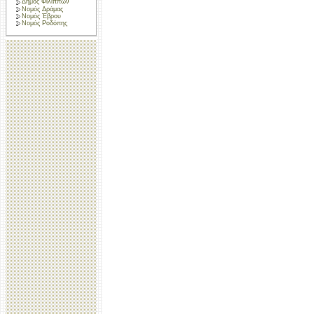
Δήμος Φιλίππων
Νομός Δράμας
Νομός Έβρου
Νομός Ροδόπης