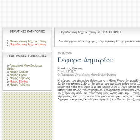
ΘΕΜΑΤΙΚΕΣ ΚΑΤΗΓΟΡΙΕΣ
Παραδοσιακή Αρχιτεκτονική: ΥΠΟΚΑΤΗΓΟΡΙΕΣ
Νεοκλασσική Αρχιτεκτονική
Δεν υπάρχουν υποκατηγορίες στη Θεματική Κατηγορία που επι
Παραδοσιακή Αρχιτεκτονική
20/11/2006
ΓΕΩΓΡΑΦΙΚΕΣ ΤΟΠΟΘΕΣΙΕΣ
Γέφυρα Δημαρίου
Ανατολική Μακεδονία και
Νικόλαος Κόκκας
Θράκη
Πηγή: Ι.Π.Ε.Τ.
Νομός Δράμας
© Περιφέρεια Ανατολικής Μακεδονίας-Θράκης
Νομός Έβρου
Νομός Καβάλας
Η γέφυρα του Δημαρίου βρίσκεται στη θέση Μουστάν μεταξύ 
Νομός Ξάνθης
22.60 και πλάτος 2.20 μ. Το μήκος του μεγάλου τόξου είναι 1
Νομός Ροδόπης
μικρότερο τόξο έχει ύψος 4 μ. και μήκος 2.30 μ. Λίγα μέτρα
υπάρχει και άλλος, πιο επιβλητικός, καταρράκτης καθώς και νερ
Το χωριό Δημάριο, σε απόσταση μιας ώρας από την Ξάνθη, β
νερόμυλος, ενώ στα βόρεια του χωριού υπάρχει ένας εντυπω
Δημάριο οι κορυφές Γκουλιάμενα (μεγάλη) και Ουσίνα (αυτί), α