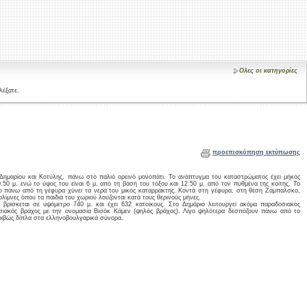
Ολες οι κατηγορίες
λέξατε.
προεπισκόπηση εκτύπωσης
Δημαρίου και Κοτύλης, πάνω στο παλιό ορεινό μονοπάτι. Το ανάπτυγμα του καταστρώματος έχει μήκος
0.50 μ. ενώ το ύψος του είναι 6 μ. από τη βάση του τόξου και 12.50 μ. από τον πυθμένα της κοίτης. Το
 πιο πάνω από τη γέφυρα χύνει τα νερά του μικός καταρράκτης. Κοντά στη γέφυρα, στη θέση Ζάμπαλσκο,
ολίμνες όπου τα παιδιά του χωριού λούζονται κατά τους θερινούς μήνες.
ρίσκεται σε υψόμετρο 740 μ. και έχει 632 κατοίκους. Στο Δημάριο λειτουργεί ακόμα παραδοσιακός
σιακός βράχος με την ονομασία Βισόκ Κάμεν (ψηλός βράχος). Λίγο ψηλότερα δεσπόζουν πάνω από το
κριβώς δίπλα στα ελληνοβουλγαρικά σύνορα.