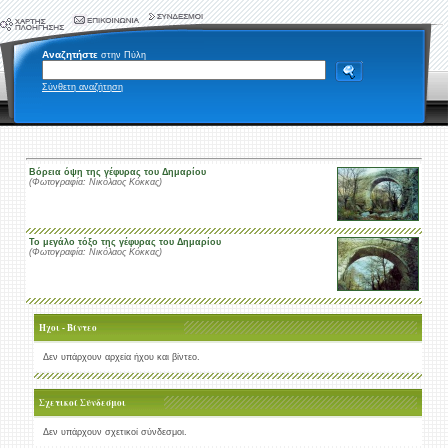
Αναζητήστε
στην Πύλη
Σύνθετη αναζήτηση
Βόρεια όψη της γέφυρας του Δημαρίου
(Φωτογραφία: Νικόλαος Κόκκας)
Το μεγάλο τόξο της γέφυρας του Δημαρίου
(Φωτογραφία: Νικόλαος Κόκκας)
Ήχοι - Βίντεο
Δεν υπάρχουν αρχεία ήχου και βίντεο.
Σχετικοί Σύνδεσμοι
Δεν υπάρχουν σχετικοί σύνδεσμοι.