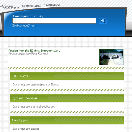
Αναζητήστε
στην Πύλη
Σύνθετη αναζήτηση
Γέφυρα 4ου χλμ Ξάνθης-Σταυρούπολης
(Φωτογραφία: Νικόλαος Κόκκας)
Ήχοι - Βίντεο
Δεν υπάρχουν αρχεία ήχου και βίντεο.
Σχετικοί Σύνδεσμοι
Δεν υπάρχουν σχετικοί σύνδεσμοι.
Άλλα Αρχεία
Δεν υπάρχουν αρχεία.