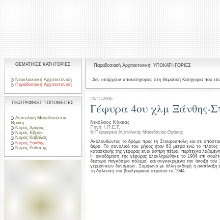
ΘΕΜΑΤΙΚΕΣ ΚΑΤΗΓΟΡΙΕΣ
Παραδοσιακή Αρχιτεκτονική: ΥΠΟΚΑΤΗΓΟΡΙΕΣ
Νεοκλασσική Αρχιτεκτονική
Δεν υπάρχουν υποκατηγορίες στη Θεματική Κατηγορία που επι
Παραδοσιακή Αρχιτεκτονική
20/11/2006
ΓΕΩΓΡΑΦΙΚΕΣ ΤΟΠΟΘΕΣΙΕΣ
Γέφυρα 4ου χλμ Ξάνθης-Σ
Ανατολική Μακεδονία και
Νικόλαος Κόκκας
Θράκη
Πηγή: Ι.Π.Ε.Τ.
Νομός Δράμας
© Περιφέρεια Ανατολικής Μακεδονίας-Θράκης
Νομός Έβρου
Νομός Καβάλας
Ακολουθώντας το δρόμο προς τη Σταυρούπολη και σε απόσταση
Νομός Ξάνθης
άκρο. Το συνολικό του μήκος ήταν 63 μέτρα ενώ το πλάτος τ
Νομός Ροδόπης
κατασκευής της γέφυρας είναι άσπρη πέτρα, περίτεχνα λαξεμένη
Η οικοδόμηση της γέφυρας ολοκληρώθηκε το 1904 επί σουλτά
δεύτερο παγκόσμιο πόλεμο, και συγκεκριμένα την άνοιξη του
γερμανικών δυνάμεων. Σύμφωνα με άλλη εκδοχή η ανατίναξη έ
τη διέλευση του βουλγαρικού στρατού το 1944.