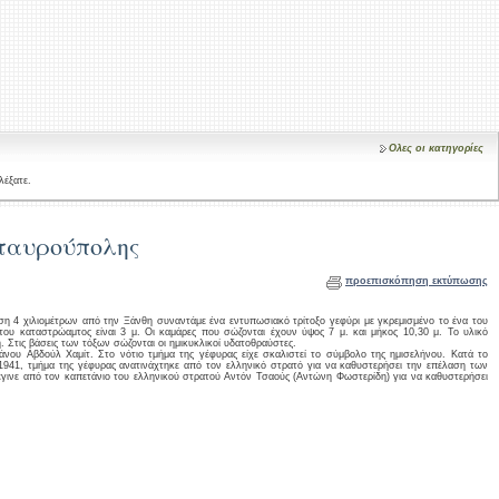
Ολες οι κατηγορίες
λέξατε.
ταυρούπολης
προεπισκόπηση εκτύπωσης
 4 χιλιομέτρων από την Ξάνθη συναντάμε ένα εντυπωσιακό τρίτοξο γεφύρι με γκρεμισμένο το ένα του
ου καταστρώαμτος είναι 3 μ. Οι καμάρες που σώζονται έχουν ύψος 7 μ. και μήκος 10,30 μ. Το υλικό
. Στις βάσεις των τόξων σώζονται οι ημικυκλικοί υδατοθραύστες.
νου Αβδούλ Χαμίτ. Στο νότιο τμήμα της γέφυρας είχε σκαλιστεί το σύμβολο της ημισελήνου. Κατά το
 1941, τμήμα της γέφυρας ανατινάχτηκε από τον ελληνικό στρατό για να καθυστερήσει την επέλαση των
γινε από τον καπετάνιο του ελληνικού στρατού Αντόν Τσαούς (Αντώνη Φωστερίδη) για να καθυστερήσει