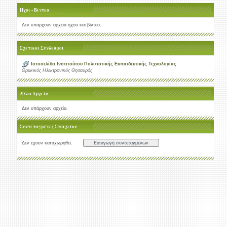
Ήχοι - Βίντεο
Δεν υπάρχουν αρχεία ήχου και βίντεο.
Σχετικοί Σύνδεσμοι
Ιστοσελίδα Ινστιτούτου Πολιτιστικής Εκπαιδευτικής Τεχνολογίας
Θρακικός Ηλεκτρονικός Θησαυρός
Άλλα Αρχεία
Δεν υπάρχουν αρχεία.
Συντεταγμένες Στοιχείου
Δεν έχουν καταχωρηθεί.