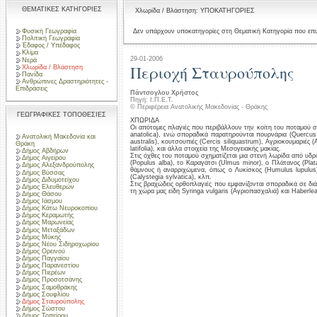
ΘΕΜΑΤΙΚΕΣ ΚΑΤΗΓΟΡΙΕΣ
Χλωρίδα / Βλάστηση: ΥΠΟΚΑΤΗΓΟΡΙΕΣ
Φυσική Γεωγραφία
Δεν υπάρχουν υποκατηγορίες στη Θεματική Κατηγορία που επι
Πολιτική Γεωγραφία
Έδαφος / Υπέδαφος
Κλίμα
29-01-2006
Νερά
Περιοχή Σταυρούπολης
Χλωρίδα / Βλάστηση
Πανίδα
Ανθρώπινες Δραστηριότητες -
Επιδράσεις
Πάντσογλου Χρήστος
Πηγή: Ι.Π.Ε.Τ.
© Περιφέρεια Ανατολικής Μακεδονίας - Θράκης
ΓΕΩΓΡΑΦΙΚΕΣ ΤΟΠΟΘΕΣΙΕΣ
ΧΠΩΡΙΔΑ
Οι απότομες πλαγιές που περιβάλλουν την κοίτη του ποταμού 
anatolica), ενώ σποραδικά παρατηρούνται πουρνάρια (Quercus c
Ανατολική Μακεδονία και
australis), κουτσουπιές (Cercis siliquastrum), Αγριοκουμαριές (
Θράκη
latifolia), και άλλα στοιχεία της Μεσογειακής μακίας.
Δήμος Αβδήρων
Στις όχθες του ποταμού σχηματίζεται μια στενή λωρίδα από υδρ
Δήμος Αιγείρου
(Populus alba), το Καραγάτσι (Ulmus minor), ο Πλάτανος (Plat
Δήμος Αλεξανδρούπολης
θάμνους ή αναρριχώμενα, όπως ο Λυκίσκος (Humulus lupulus)
Δήμος Βύσσας
(Calystegia sylvatica), κλπ.
Δήμος Διδυμοτείχου
Στις βραχώδεις ορθοπλαγιές που εμφανίζονται σποραδικά σε δ
Δήμος Ελευθερών
τη χώρα μας είδη Syringa vulgaris (Αγριοπασχαλιά) και Haberle
Δήμος Θάσου
Δήμος Ιάσμου
Δήμος Κάτω Νευροκοπίου
Δήμος Κεραμωτής
Δήμος Μαρωνείας
Δήμος Μεταξάδων
Δήμος Μύκης
Δήμος Νέου Σιδηροχωρίου
Δήμος Ορεινού
Δήμος Παγγαίου
Δήμος Παρανεστίου
Δήμος Πιερέων
Δήμος Προσοτσάνης
Δήμος Σαμοθράκης
Δήμος Σουφλίου
Δήμος Σταυρούπολης
Δήμος Σώστου
Δήμος Τοπείρου