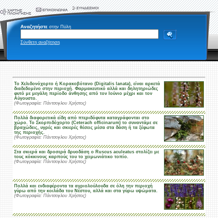
Αναζητήστε
στην Πύλη
Σύνθετη αναζήτηση
Το Χελιδονόχορτο ή Κορακοβότανο (Digitalis lanata), είναι αρκετά
διαδεδομένο στην περιοχή. Φαρμακευτικό αλλά και δηλητηριώδες
φυτό με μεγάλη περίοδο άνθησης από τον Ιούνιο μέχρι και τον
Αύγουστο.
(Φωτογραφία: Πάντσογλου Χρήστος)
Πολλά διαφορετικά είδη από πτεριδόφυτα καταγράφονται στο
χώρο. Το Σκορπιδόχορτο (Ceterach officinarum) το συναντάμε σε
βραχώδεις, υγρές και σκιερές θέσεις μέσα στα δάση ή τα ξέφωτα
της περιοχής.
(Φωτογραφία: Πάντσογλου Χρήστος)
Στα σκιερά και δροσερά δρυοδάση ο Ruscus aculeatus στολίζει με
τους κόκκινους καρπούς του το χειμωνιάτικο τοπίο.
(Φωτογραφία: Πάντσογλου Χρήστος)
Πολλά και ενδιαφέροντα τα αγριολούλουδα σε όλη την περιοχή
γύρω από την κοιλάδα του Νέστου, αλλά και στα γύρω υψώματα.
(Φωτογραφία: Πάντσογλου Χρήστος)