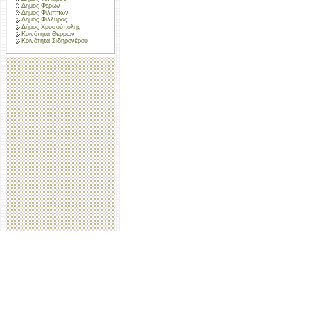
Δήμος Φερών
Δήμος Φιλίππων
Δήμος Φιλλύρας
Δήμος Χρυσούπολης
Κοινότητα Θερμών
Κοινότητα Σιδηρονέρου