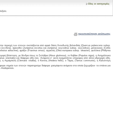
Ολες οι κατηγορίες
λέξατε.
προεπισκόπηση εκτύπωσης
στην περιοχή των στενών σκεπάζονται από αραιά δάση Χνουδωτής βελανιδιάς (Quercus pubescens subsp.
occifera), άρκευθοι (Juniperus excelsa και Juniperus oxycedrus subsp. oxycedrus), μελικουκιές (Celtis
Arbutus adrachne), φράξοι (Fraxinus ornus), αγριελιές (Olea europaea subsp. oleaster), φυλλίκια (Phillyrea
οχαρή βλάστηση, με δένδρα όπως το Σκλήθρα (Alnus glutinosa), το Καβάκι (Populus nigra), η Ασημόλευκα
anus orientalis) και διάφορα είδη ιτιές. Ανάμεσα σ’ αυτά σχηματίζεται υπόροφος από άλλα υδροχαρή είδη,
, η Αγράμπελη (Clematis vitalba), ο Κισσός (Hedera helix), ο Τάμος (Tamus communis), η Καλυστέγη
ιάφορα σημεία των στενών παρατηρούμε διάφορα χασμόφυτα ανάμεσα στα οποία ξεχωρίζουν τα σπάνια για
a rhodopensis.