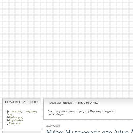
ΘΕΜΑΤΙΚΕΣ ΚΑΤΗΓΟΡΙΕΣ
Τουριστική Υποδομή: ΥΠΟΚΑΤΗΓΟΡΙΕΣ
Τουρισμός - Σύγχρονη
Δεν υπάρχουν υποκατηγορίες στη Θεματική Κατηγορία
που επιλέξατε.
Ζωή
Πολιτισμός
Περιβάλλον
Οικονομία
23/04/2008
Μέσα Μεταφοράς στο Δήμο 