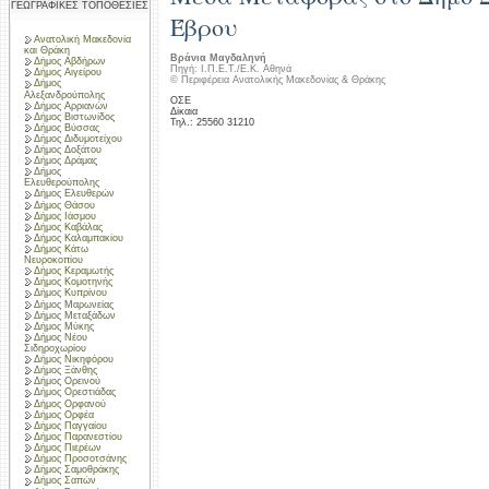
ΓΕΩΓΡΑΦΙΚΕΣ ΤΟΠΟΘΕΣΙΕΣ
Έβρου
Ανατολική Μακεδονία
και Θράκη
Βράνια Μαγδαληνή
Δήμος Αβδήρων
Πηγή: Ι.Π.Ε.Τ./Ε.Κ. Αθηνά
Δήμος Αιγείρου
© Περιφέρεια Ανατολικής Μακεδονίας & Θράκης
Δήμος
Αλεξανδρούπολης
ΟΣΕ
Δήμος Αρριανών
Δίκαια
Δήμος Βιστωνίδος
Τηλ.: 25560 31210
Δήμος Βύσσας
Δήμος Διδυμοτείχου
Δήμος Δοξάτου
Δήμος Δράμας
Δήμος
Ελευθερούπολης
Δήμος Ελευθερών
Δήμος Θάσου
Δήμος Ιάσμου
Δήμος Καβάλας
Δήμος Καλαμπακίου
Δήμος Κάτω
Νευροκοπίου
Δήμος Κεραμωτής
Δήμος Κομοτηνής
Δήμος Κυπρίνου
Δήμος Μαρωνείας
Δήμος Μεταξάδων
Δήμος Μύκης
Δήμος Νέου
Σιδηροχωρίου
Δήμος Νικηφόρου
Δήμος Ξάνθης
Δήμος Ορεινού
Δήμος Ορεστιάδας
Δήμος Ορφανού
Δήμος Ορφέα
Δήμος Παγγαίου
Δήμος Παρανεστίου
Δήμος Πιερέων
Δήμος Προσοτσάνης
Δήμος Σαμοθράκης
Δήμος Σαπών