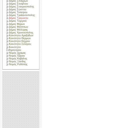
Δήμος Σιταγρών
Δήμος Σουφλίου
Δήμος Σταυρούπολης
Δήμος Σώστου
Δήμος Τοπείρου
Δήμος Τραϊανούπολης
Δήμος Τριγώνου
Δήμος Τυχερού
Δήμος Φερών
Δήμος Φιλίππων
Δήμος Φιλλύρας
Δήμος Χρυσούπολης
Κοινότητα Αμαξάδων
Κοινότητα Θερμών
Κοινότητα Κέχρου
Κοινότητα Σελέρου
Κοινότητα
Σιδηρονέρου
Νομός Δράμας
Νομός Έβρου
Νομός Καβάλας
Νομός Ξάνθης
Νομός Ροδόπης