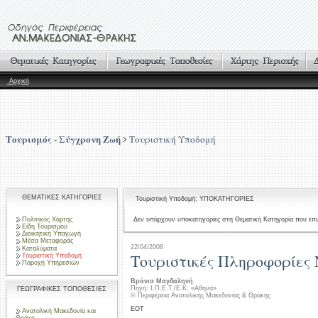
Αρχική
Τουρισμός - Σύγχρονη Ζωή
Τουριστική Υποδομή
ΘΕΜΑΤΙΚΕΣ ΚΑΤΗΓΟΡΙΕΣ
Τουριστική Υποδομή: ΥΠΟΚΑΤΗΓΟΡΙΕΣ
Πολιτικός Χάρτης
Δεν υπάρχουν υποκατηγορίες στη Θεματική Κατηγορία που επι
Είδη Τουρισμού
Διοικητική Υπαγωγή
Μέσα Μεταφοράς
22/04/2008
Καταλύματα
Τουριστικές Πληροφορίες
Τουριστική Υποδομή
Παροχή Υπηρεσιών
Βράνια Μαγδαληνή
Πηγή: Ι.Π.Ε.Τ./Ε.Κ. «Αθηνά»
ΓΕΩΓΡΑΦΙΚΕΣ ΤΟΠΟΘΕΣΙΕΣ
© Περιφέρεια Ανατολικής Μακεδονίας & Θράκης
ΕΟΤ
Ανατολική Μακεδονία και