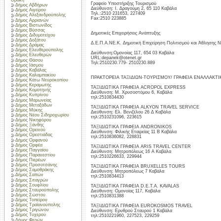
Θράκη
Γραφείο Υποστήριξης Τουρισμού
Δήμος Αβδήρων
Διεύθυνση: Ι. Δραγούμη 2, 65 110 Καβάλα
Δήμος Αιγείρου
Τηλ.:2510 231653, 227409
Δήμος Αλεξανδρούπολης
Fax:2510 223885
Δήμος Αρριανών
Δήμος Βιστωνίδος
Δήμος Βύσσας
Δημοτικές Επιχειρήσεις Ανάπτυξης
Δήμος Διδυμοτείχου
Δήμος Δοξάτου
Δ.Ε.Π.Α.ΝΕ.Κ. Δημοτική Επιχείρηση Πολιτισμού και Άθλησης Ν
Δήμος Δράμας
Δήμος Ελευθερούπολης
Διεύθυνση:Ομονοίας 117, 654 03 Καβάλα
Δήμος Ελευθερών
URL:depanek@otenet.gr
Δήμος Θάσου
Τηλ:2510230.779- 2510230.889
Δήμος Ιάσμου
Δήμος Καβάλας
Δήμος Καλαμπακίου
ΠΡΑΚΤΟΡΕΙΑ ΤΑΞΙΔΙΩΝ-ΤΟΥΡΙΣΜΟΥ/ ΓΡΑΦΕΙΑ ΕΝΑΛΛΑΚΤ
Δήμος Κάτω Νευροκοπίου
Δήμος Κεραμωτής
ΤΑΞΙΔΙΩΤΙΚΑ ΓΡΑΦΕΙΑ ACROPOL EXPRESS
Δήμος Κομοτηνής
Διεύθυνση: Μ. Χρυσοστόμου 6, Καβάλα
Δήμος Κυπρίνου
τηλ:2510834430
Δήμος Μαρωνείας
Δήμος Μεταξάδων
ΤΑΞΙΔΙΩΤΙΚΑ ΓΡΑΦΕΙΑ ALKYON TRAVEL SERVICE
Δήμος Μύκης
Διεύθυνση: Ελ. Βενιζέλου 26 Δ Καβάλα
Δήμος Νέου Σιδηροχωρίου
τηλ:2510231096, 223615
Δήμος Νικηφόρου
Δήμος Ξάνθης
ΤΑΞΙΔΙΩΤΙΚΑ ΓΡΑΦΕΙΑ ANDRONIKOS
Δήμος Ορεινού
Διεύθυνση: Φιλικής Εταιρείας 11 Β Καβάλα
Δήμος Ορεστιάδας
τηλ:2510836082, 228831
Δήμος Ορφανού
Δήμος Ορφέα
ΤΑΞΙΔΙΩΤΙΚΑ ΓΡΑΦΕΙΑ ARIS TRAVEL CENTER
Δήμος Παγγαίου
Διεύθυνση: Μητροπόλεως 16 A Καβάλα
Δήμος Παρανεστίου
τηλ:2510226633, 229944
Δήμος Πιερέων
Δήμος Προσοτσάνης
ΤΑΞΙΔΙΩΤΙΚΑ ΓΡΑΦΕΙΑ BRUXELLES TOURS
Δήμος Σαμοθράκης
Διεύθυνση: Μητροπόλεως 7 Καβάλα
Δήμος Σαπών
τηλ:2510834413
Δήμος Σιταγρών
Δήμος Σουφλίου
ΤΑΞΙΔΙΩΤΙΚΑ ΓΡΑΦΕΙΑ D.E.T.A. KAVALAS
Δήμος Σταυρούπολης
Διεύθυνση: Ομονοίας 117, Καβάλα
Δήμος Σώστου
τηλ:2510831388
Δήμος Τοπείρου
Δήμος Τραϊανούπολης
ΤΑΞΙΔΙΩΤΙΚΑ ΓΡΑΦΕΙΑ EUROKOSMOS TRAVEL
Δήμος Τριγώνου
Διεύθυνση: Ερυθρού Σταυρού 1 Καβάλα
Δήμος Τυχερού
τηλ:2510221960, 227523, 229259
Δήμος Φερών