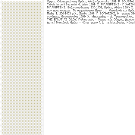
Ορφέα. Οδοιπορικό στη Θράκη, Αλεξανδρούπολη 1991· P. SOUSTAL, 
Tabula Imperii Byzantini 6, Wien 1991· Χ. ΜΠΑΚΙΡΤΖΗΣ - Γ. ΧΑΤΖ
ΜΠΑΚΙΡΤΖΗΣ, Βυζαντινή Θράκη, 330-1453, Θράκη, Αθήνα 1994• Χ
των προσκυνητών, Το Αρχαιολογικό Έργο στη Μακεδονία και Θρά
Πάθη, 1, 250-1453 μ.Χ., Ξάνθη 1997· Γ. ΒΟΓΙΑΤΖΗΣ, Η πρώιμη Οθ
συνέπειες, Θεσσαλονίκη 1998• Χ. Μπακιρτζης – Δ. Τριανταφυλ
ΤΗΣ ΕΓΝΑΤΙΑΣ ΟΔΟΥ, Πολιτιστικός – Τουριστικός Οδηγός, (Δρόμοι 
Δυτική Μακεδονία Θράκη – Νότια πρώην Γ. Δ. της Μακεδονίας, Νότια 