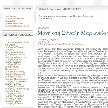
ΘΕΜΑΤΙΚΕΣ ΚΑΤΗΓΟΡΙΕΣ
Ορθόδοξα Χριστιανικά: ΥΠΟΚΑΤΗΓΟΡΙΕΣ
Αρμενικά
Δεν υπάρχουν υποκατηγορίες στη Θεματική Κατηγορία
που επιλέξατε.
Ρωμαιοκαθολικά
Εβραϊκά
Μουσουλμανικά
Ορθόδοξα Χριστιανικά
26/02/2008
Μονή στη Σύναξη Μαρωνεία
ΓΕΩΓΡΑΦΙΚΕΣ ΤΟΠΟΘΕΣΙΕΣ
Γεώργιος Τσιγάρας
Πηγή: Ι.Π.Ε.Τ.
Ανατολική Μακεδονία
© Περιφέρεια Ανατολικής Μακεδονίας – Θράκης
και Θράκη
Δήμος Αβδήρων
Θέση: Γύρω στα δέκα χιλιόμετρα ανατολικά της Μαρώνειας βρίσ
Δήμος
αρχαιολογική σκαπάνη αποκάλυψε μια επιβλητική τρίκλιτη βασιλική με 
Αλεξανδρούπολης
Το Μνημείο: Το ανατολικό τμήμα του ναού είναι κτισμένο με
Δήμος Βιστωνίδος
οικοδομήματα, μεταξύ των οποίων και του άβατου ιερού ήρωα, που 
Δήμος Διδυμοτείχου
χρησιμοποίηση μελών από παλαιότερο ιερό, αλλά και η γεωγραφική 
Δήμος Δοξάτου
μικρή απόσταση από το ιερό των Μεγάλων θεών της Σαμοθράκης, ο
Δήμος Δράμας
Σύναξη θα πρέπει να ήταν το κέντρο αποβίβασης και επιβίβα
Δήμος Θάσου
Σαμοθράκης. Αλλά και ο ξενώνας που αποκαλύφθηκε στην ίδια πε
Δήμος Κάτω
εξυπηρετούσε τις ανάγκες των προσκυνητών για το ιερό της Σαμοθρά
Νευροκοπίου
κτίστηκε τον 5ο αιώνα στη θέση του αρχαίου ιερού του Μάρωνα, που 
Δήμος Κομοτηνής
μ.Χ.).
Δήμος Μαρωνείας
Αργότερα, στον 9ο-10ο αιώνα πάνω στα θεμέλια της παλαιοχριστιανική
Δήμος Ξάνθης
ότι επέζησε μέχρι τον 13ο αιώνα, οπότε οι μοναχοί την εγκατέλειψαν
Δήμος Προσοτσάνης
στη Μαρώνεια. Η μονή αυτή αποτελούσε την κεντρική αλύρα ασκητώ
Δήμος Σαμοθράκης
βρίσκεται στο ανατολικό τμήμα της αυλής και ήταν ένα μονόχωρο κ
Δήμος Σαπών
υπήρχαν οι τάφοι των ηγουμένων.
Δήμος Σουφλίου
Βιβλιογραφία: Χ. ΜΠΑΚΙΡΤΖΗΣ, Νομός Ροδόπης, Μαρώνεια, Αρχαι
Δήμος Σταυρούπολης
ASDRACHA, La région des Rhodopes aux XIIe et XIVe siècles. Étu
Δήμος Σώστου
ASDRACHA, Les Rhodopes au XIVe siècle: Administration et pros
Δήμος Φερών
περιοδικό Byzantinische Neugriechische Jahrbücher 23 (1979)· Κ. 
Δήμος Φιλίππων
Χρονικά 36 (1980-1981)51• Ν. ΖΗΚΟΣ, Βυζαντινό Οδοιπορικό στη
Νομός Δράμας
ΝΙΚΟΛΑΪΔΗΣ, Η πορεία της Μαρώνειας μέσα στους αιώνες, Θρακικ
Νομός Έβρου
Ανασκαφή στη Σύναξη Μαρωνείας, Το Αρχαιολογικό Έργο στη Μακ
Νομός Ροδόπης
Ανασκαφή στη Σύναξη μαρώνειας, Πρακτικά της Αρχαιολογικής Ετα
στη Σύναξη Μαρώνειας, Το Αρχαιολογικό Έργο στη Μακεδονία και