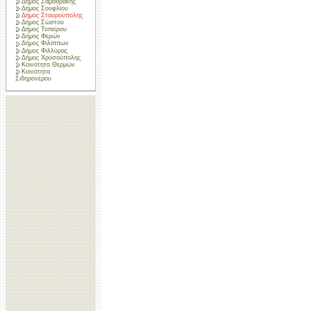
Δήμος Σαμοθράκης
Δήμος Σουφλίου
Δήμος Σταυρούπολης
Δήμος Σώστου
Δήμος Τοπείρου
Δήμος Φερών
Δήμος Φιλίππων
Δήμος Φιλλύρας
Δήμος Χρυσούπολης
Κοινότητα Θερμών
Κοινότητα
Σιδηρονέρου