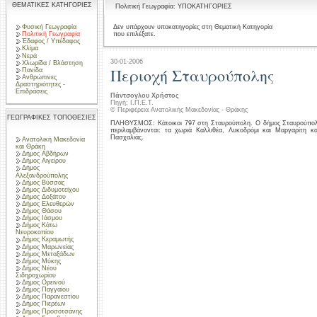
ΘΕΜΑΤΙΚΕΣ ΚΑΤΗΓΟΡΙΕΣ
Πολιτική Γεωγραφία: ΥΠΟΚΑΤΗΓΟΡΙΕΣ
Φυσική Γεωγραφία
Δεν υπάρχουν υποκατηγορίες στη Θεματική Κατηγορία
που επιλέξατε.
Πολιτική Γεωγραφία
Έδαφος / Υπέδαφος
Κλίμα
Νερά
30-01-2006
Χλωρίδα / Βλάστηση
Περιοχή Σταυρούπολης
Πανίδα
Ανθρώπινες
Δραστηριότητες -
Επιδράσεις
Πάντσογλου Χρήστος
Πηγή: Ι.Π.Ε.Τ.
© Περιφέρεια Ανατολικής Μακεδονίας - Θράκης
ΓΕΩΓΡΑΦΙΚΕΣ ΤΟΠΟΘΕΣΙΕΣ
ΠΛΗΘΥΣΜΟΣ: Κάτοικοι 797 στη Σταυρούπολη. Ο δήμος Σταυρούπολη
περιλαμβάνονται: τα χωριά Καλλιθέα, Λυκοδρόμι και Μαργαρίτη 
Πασχαλιάς.
Ανατολική Μακεδονία
και Θράκη
Δήμος Αβδήρων
Δήμος Αιγείρου
Δήμος
Αλεξανδρούπολης
Δήμος Βύσσας
Δήμος Διδυμοτείχου
Δήμος Δοξάτου
Δήμος Ελευθερών
Δήμος Θάσου
Δήμος Ιάσμου
Δήμος Κάτω
Νευροκοπίου
Δήμος Κεραμωτής
Δήμος Μαρωνείας
Δήμος Μεταξάδων
Δήμος Μύκης
Δήμος Νέου
Σιδηροχωρίου
Δήμος Ορεινού
Δήμος Παγγαίου
Δήμος Παρανεστίου
Δήμος Πιερέων
Δήμος Προσοτσάνης