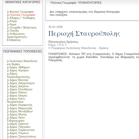
ΘΕΜΑΤΙΚΕΣ ΚΑΤΗΓΟΡΙΕΣ
Πολιτική Γεωγραφία: ΥΠΟΚΑΤΗΓΟΡΙΕΣ
Φυσική Γεωγραφία
Δεν υπάρχουν υποκατηγορίες στη Θεματική Κατηγορία
που επιλέξατε.
Πολιτική Γεωγραφία
Έδαφος / Υπέδαφος
Κλίμα
Νερά
30-01-2006
Χλωρίδα / Βλάστηση
Περιοχή Σταυρούπολης
Πανίδα
Ανθρώπινες
Δραστηριότητες -
Επιδράσεις
Πάντσογλου Χρήστος
Πηγή: Ι.Π.Ε.Τ.
© Περιφέρεια Ανατολικής Μακεδονίας - Θράκης
ΓΕΩΓΡΑΦΙΚΕΣ ΤΟΠΟΘΕΣΙΕΣ
ΠΛΗΘΥΣΜΟΣ: Κάτοικοι 797 στη Σταυρούπολη. Ο δήμος Σταυρούπολη
περιλαμβάνονται: τα χωριά Καλλιθέα, Λυκοδρόμι και Μαργαρίτη 
Πασχαλιάς.
Ανατολική Μακεδονία
και Θράκη
Δήμος Αβδήρων
Δήμος Αιγείρου
Δήμος
Αλεξανδρούπολης
Δήμος Βύσσας
Δήμος Διδυμοτείχου
Δήμος Δοξάτου
Δήμος Ελευθερών
Δήμος Θάσου
Δήμος Ιάσμου
Δήμος Κάτω
Νευροκοπίου
Δήμος Κεραμωτής
Δήμος Μαρωνείας
Δήμος Μεταξάδων
Δήμος Μύκης
Δήμος Νέου
Σιδηροχωρίου
Δήμος Ορεινού
Δήμος Παγγαίου
Δήμος Παρανεστίου
Δήμος Πιερέων
Δήμος Προσοτσάνης