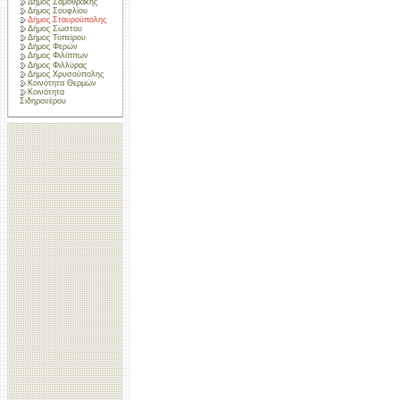
Δήμος Σαμοθράκης
Δήμος Σουφλίου
Δήμος Σταυρούπολης
Δήμος Σώστου
Δήμος Τοπείρου
Δήμος Φερών
Δήμος Φιλίππων
Δήμος Φιλλύρας
Δήμος Χρυσούπολης
Κοινότητα Θερμών
Κοινότητα
Σιδηρονέρου