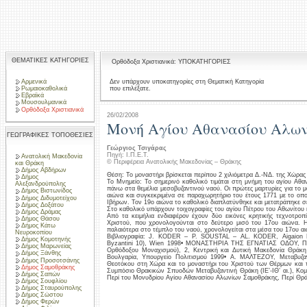
ΘΕΜΑΤΙΚΕΣ ΚΑΤΗΓΟΡΙΕΣ
Ορθόδοξα Χριστιανικά: ΥΠΟΚΑΤΗΓΟΡΙΕΣ
Αρμενικά
Δεν υπάρχουν υποκατηγορίες στη Θεματική Κατηγορία
που επιλέξατε.
Ρωμαιοκαθολικά
Εβραϊκά
Μουσουλμανικά
Ορθόδοξα Χριστιανικά
26/02/2008
Mονή Αγίου Αθανασίου Αλω
ΓΕΩΓΡΑΦΙΚΕΣ ΤΟΠΟΘΕΣΙΕΣ
Γεώργιος Τσιγάρας
Πηγή: Ι.Π.Ε.Τ.
Ανατολική Μακεδονία
© Περιφέρεια Ανατολικής Μακεδονίας – Θράκης
και Θράκη
Δήμος Αβδήρων
Θέση: Το μοναστήρι βρίσκεται περίπου 2 χιλιόμετρα Δ.-ΝΔ. της Χώρας
Δήμος
Το Μνημείο: Το σημερινό καθολικό τιμάται στη μνήμη του αγίου Αθαν
Αλεξανδρούπολης
πάνω στα θεμέλια μεσοβυζαντινού ναού. Οι πρώτες μαρτυρίες για το 
Δήμος Βιστωνίδος
αιώνα και συγκεκριμένα σε παραχωρητήριο του έτους 1771 με το οπο
Δήμος Διδυμοτείχου
Ιβήρων. Τον 19ο αιώνα το καθολικό διαπλατύνθηκε και μετατράπηκε σε
Δήμος Δοξάτου
Στο καθολικό υπάρχουν τοιχογραφίες του αγίου Πέτρου του Αθωνίτου 
Δήμος Δράμας
Από τα κειμήλια ενδιαφέρον έχουν δύο εικόνες κρητικής τεχνοτροπ
Δήμος Θάσου
Χριστού, που χρονολογούνται στο δεύτερο μισό του 17ου αιώνα. Η
Δήμος Κάτω
παλαιότερα στο τέμπλο του ναού, χρονολογείται στα μέσα του 17ου α
Νευροκοπίου
Βιβλιογραφία: J. KODER – P. SOUSTAL – AL. KODER, Aigaion Pel
Δήμος Κομοτηνής
Byzantini 10), Wien 1998• ΜΟΝΑΣΤΗΡΙΑ ΤΗΣ ΕΓΝΑΤΙΑΣ ΟΔΟΥ, Πολι
Δήμος Μαρωνείας
Ορθόδοξου Μοναχισμού), 2, Κεντρική και Δυτική Μακεδονία Θράκη
Δήμος Ξάνθης
Βουλγαρία, Υπουργείο Πολιτισμού 1999• Α. ΜΑΛΤΕΖΟΥ, Μεταβυζα
Δήμος Προσοτσάνης
Θεοτόκου στη Χώρα και το μοναστήρι του Χριστού των Θέρμων και 
Δήμος Σαμοθράκης
Συμπόσιο Θρακικών Σπυοδών Μεταβυζαντινή Θράκη (ΙΕ’-ΙΘ’ αι.), Κ
Δήμος Σαπών
Περί του Μονυδρίου Αγίου Αθανασίου Αλωνίων Σαμοθράκης, Περί Θρά
Δήμος Σουφλίου
Δήμος Σταυρούπολης
Δήμος Σώστου
Δήμος Φερών