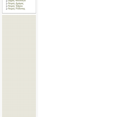
Δήμος Φιλίππων
Νομός Δράμας
Νομός Έβρου
Νομός Ροδόπης