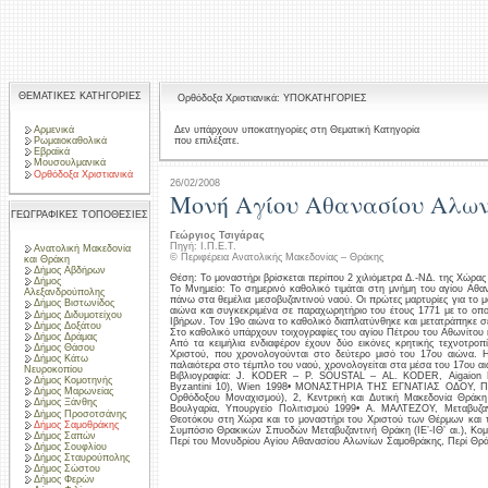
ΘΕΜΑΤΙΚΕΣ ΚΑΤΗΓΟΡΙΕΣ
Ορθόδοξα Χριστιανικά: ΥΠΟΚΑΤΗΓΟΡΙΕΣ
Αρμενικά
Δεν υπάρχουν υποκατηγορίες στη Θεματική Κατηγορία
που επιλέξατε.
Ρωμαιοκαθολικά
Εβραϊκά
Μουσουλμανικά
Ορθόδοξα Χριστιανικά
26/02/2008
Mονή Αγίου Αθανασίου Αλω
ΓΕΩΓΡΑΦΙΚΕΣ ΤΟΠΟΘΕΣΙΕΣ
Γεώργιος Τσιγάρας
Πηγή: Ι.Π.Ε.Τ.
Ανατολική Μακεδονία
© Περιφέρεια Ανατολικής Μακεδονίας – Θράκης
και Θράκη
Δήμος Αβδήρων
Θέση: Το μοναστήρι βρίσκεται περίπου 2 χιλιόμετρα Δ.-ΝΔ. της Χώρας
Δήμος
Το Μνημείο: Το σημερινό καθολικό τιμάται στη μνήμη του αγίου Αθαν
Αλεξανδρούπολης
πάνω στα θεμέλια μεσοβυζαντινού ναού. Οι πρώτες μαρτυρίες για το 
Δήμος Βιστωνίδος
αιώνα και συγκεκριμένα σε παραχωρητήριο του έτους 1771 με το οπο
Δήμος Διδυμοτείχου
Ιβήρων. Τον 19ο αιώνα το καθολικό διαπλατύνθηκε και μετατράπηκε σε
Δήμος Δοξάτου
Στο καθολικό υπάρχουν τοιχογραφίες του αγίου Πέτρου του Αθωνίτου 
Δήμος Δράμας
Από τα κειμήλια ενδιαφέρον έχουν δύο εικόνες κρητικής τεχνοτροπ
Δήμος Θάσου
Χριστού, που χρονολογούνται στο δεύτερο μισό του 17ου αιώνα. Η
Δήμος Κάτω
παλαιότερα στο τέμπλο του ναού, χρονολογείται στα μέσα του 17ου α
Νευροκοπίου
Βιβλιογραφία: J. KODER – P. SOUSTAL – AL. KODER, Aigaion Pel
Δήμος Κομοτηνής
Byzantini 10), Wien 1998• ΜΟΝΑΣΤΗΡΙΑ ΤΗΣ ΕΓΝΑΤΙΑΣ ΟΔΟΥ, Πολι
Δήμος Μαρωνείας
Ορθόδοξου Μοναχισμού), 2, Κεντρική και Δυτική Μακεδονία Θράκη
Δήμος Ξάνθης
Βουλγαρία, Υπουργείο Πολιτισμού 1999• Α. ΜΑΛΤΕΖΟΥ, Μεταβυζα
Δήμος Προσοτσάνης
Θεοτόκου στη Χώρα και το μοναστήρι του Χριστού των Θέρμων και 
Δήμος Σαμοθράκης
Συμπόσιο Θρακικών Σπυοδών Μεταβυζαντινή Θράκη (ΙΕ’-ΙΘ’ αι.), Κ
Δήμος Σαπών
Περί του Μονυδρίου Αγίου Αθανασίου Αλωνίων Σαμοθράκης, Περί Θρά
Δήμος Σουφλίου
Δήμος Σταυρούπολης
Δήμος Σώστου
Δήμος Φερών