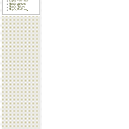
Δήμος Φιλίππων
Νομός Δράμας
Νομός Έβρου
Νομός Ροδόπης