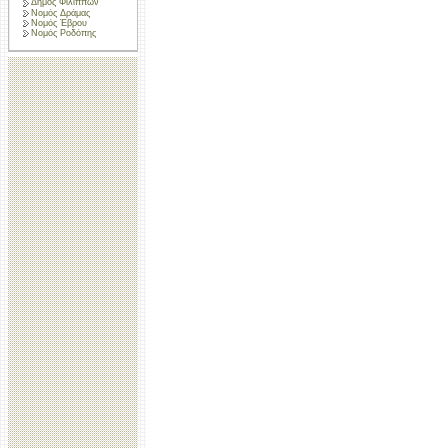
Δήμος Φιλίππων
Νομός Δράμας
Νομός Έβρου
Νομός Ροδόπης