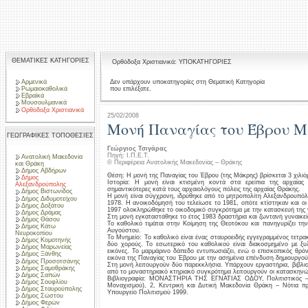
ΘΕΜΑΤΙΚΕΣ ΚΑΤΗΓΟΡΙΕΣ
Ορθόδοξα Χριστιανικά: ΥΠΟΚΑΤΗΓΟΡΙΕΣ
Αρμενικά
Δεν υπάρχουν υποκατηγορίες στη Θεματική Κατηγορία
που επιλέξατε.
Ρωμαιοκαθολικά
Εβραϊκά
Μουσουλμανικά
Ορθόδοξα Χριστιανικά
25/02/2008
Μονή Παναγίας του Έβρου Μ
ΓΕΩΓΡΑΦΙΚΕΣ ΤΟΠΟΘΕΣΙΕΣ
Γεώργιος Τσιγάρας
Πηγή: Ι.Π.Ε.Τ.
Ανατολική Μακεδονία
© Περιφέρεια Ανατολικής Μακεδονίας – Θράκης
και Θράκη
Δήμος Αβδήρων
Θέση: Η μονή της Παναγίας του Έβρου (της Μάκρης) βρίσκεται 3 χιλι
Δήμος
Ιστορία: Η μονή είναι κτισμένη κοντά στα ερείπια της αρχαία
Αλεξανδρούπολης
σημαντικότερες κατά τους αρχαιολόγους πόλεις της αρχαίας Θράκης.
Δήμος Βιστωνίδος
Η μονή είναι σύγχρονη, ιδρύθηκε από το μητροπολίτη Αλεξανδρουπόλε
Δήμος Διδυμοτείχου
1978. Η ανοικοδόμησή του τελείωσε το 1981, οπότε κτίστηκαν και οι
Δήμος Δοξάτου
1997 ολοκληρώθηκε το οικοδομικό συγκρότημα με την κατασκευή της ν
Δήμος Δράμας
Στη μονή εγκαταστάθηκε το έτος 1983 δραστήρια και ζωντανή γυναικε
Δήμος Θάσου
Το καθολικό τιμάται στην Κοίμηση της Θεοτόκου και πανηγυρίζει τη
Δήμος Κάτω
Αυγούστου.
Νευροκοπίου
Το Μνημείο: Το καθολικό είναι ένας σταυροειδής εγγεγραμμένος τετρακ
Δήμος Κομοτηνής
δύο χορούς. Το εσωτερικό του καθολικού είναι διακοσμημένο με ξ
Δήμος Μαρωνείας
εικόνες. Το μαρμάρινο δάπεδο εντυπωσιάζει, ενώ ο επισκοπικός θρόνο
Δήμος Ξάνθης
εικόνα της Παναγίας του Έβρου με την ασημένια επένδυση δημιουργού
Δήμος Προσοτσάνης
Στη μονή λειτουργούν δύο παρεκκλήσια. Υπάρχουν εργαστήρια, βιβλιο
Δήμος Σαμοθράκης
από το μοναστηριακό κτηριακό συγκρότημα λειτουργούν οι κατασκηνώ
Δήμος Σαπών
Βιβλιογραφία: ΜΟΝΑΣΤΗΡΙΑ ΤΗΣ ΕΓΝΑΤΙΑΣ ΟΔΟΥ, Πολιτιστικός – 
Δήμος Σουφλίου
Μοναχισμού), 2, Κεντρική και Δυτική Μακεδονία Θράκη – Νότια πρ
Δήμος Σταυρούπολης
Υπουργείο Πολιτισμού 1999.
Δήμος Σώστου
Δήμος Φερών