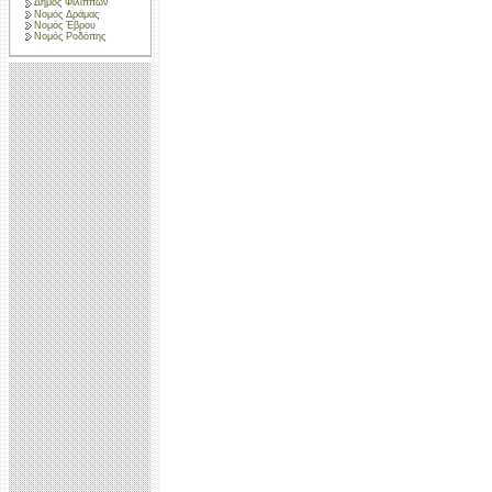
Δήμος Φιλίππων
Νομός Δράμας
Νομός Έβρου
Νομός Ροδόπης