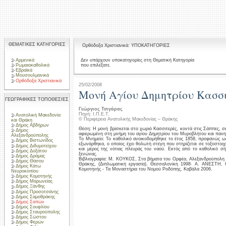
ΘΕΜΑΤΙΚΕΣ ΚΑΤΗΓΟΡΙΕΣ
Ορθόδοξα Χριστιανικά: ΥΠΟΚΑΤΗΓΟΡΙΕΣ
Αρμενικά
Δεν υπάρχουν υποκατηγορίες στη Θεματική Κατηγορία
που επιλέξατε.
Ρωμαιοκαθολικά
Εβραϊκά
Μουσουλμανικά
Ορθόδοξα Χριστιανικά
25/02/2008
Μονή Αγίου Δημητρίου Κασσ
ΓΕΩΓΡΑΦΙΚΕΣ ΤΟΠΟΘΕΣΙΕΣ
Γεώργιος Τσιγάρας
Πηγή: Ι.Π.Ε.Τ.
Ανατολική Μακεδονία
© Περιφέρεια Ανατολικής Μακεδονίας – Θράκης
και Θράκη
Δήμος Αβδήρων
Θέση: Η μονή βρίσκεται στο χωριό Κασσιτερές, κοντά στις Σάππες, σε 
Δήμος
αφιερωμένη στη μνήμη του αγίου Δημητρίου του Μυροβλήτου και πανηγ
Αλεξανδρούπολης
Το Μνημείο: Το καθολικό ανοικοδομήθηκε το έτος 1858, προφανώς ως ε
Δήμος Βιστωνίδος
εξωνάρθηκα, ο οποίος έχει θολωτή στέγη που στηρίζεται σε τοξοστοιχί
Δήμος Διδυμοτείχου
και μέρος της νότιας πλευράς του ναού. Εκτός από το καθολικό σήμ
Δήμος Δοξάτου
ξενώνας.
Δήμος Δράμας
Βιβλιογραφία: Μ. ΚΟΥΚΟΣ, Στα βήματα του Ορφέα, Αλεξανδρούπολη 
Δήμος Θάσου
Θράκης, (Διπλωματική εργασία), Θεσσαλονίκη 1998· Α. ΑΝΕΣΤΗ, Ο
Δήμος Κάτω
Κομοτηνής - Τα Μοναστήρια του Νομού Ροδόπης, Καβάλα 2006.
Νευροκοπίου
Δήμος Κομοτηνής
Δήμος Μαρωνείας
Δήμος Ξάνθης
Δήμος Προσοτσάνης
Δήμος Σαμοθράκης
Δήμος Σαπών
Δήμος Σουφλίου
Δήμος Σταυρούπολης
Δήμος Σώστου
Δήμος Φερών